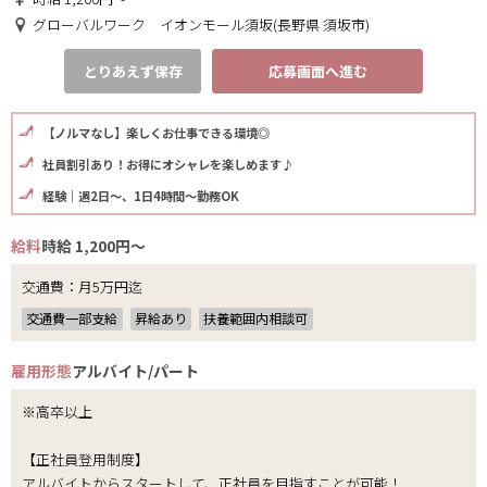
グローバルワーク イオンモール須坂(長野県 須坂市)
とりあえず保存
応募画面へ進む
【ノルマなし】楽しくお仕事できる環境◎
社員割引あり！お得にオシャレを楽しめます♪
経験｜週2日～、1日4時間～勤務OK
給料
時給 1,200円～
交通費：月5万円迄
交通費一部支給
昇給あり
扶養範囲内相談可
雇用形態
アルバイト/パート
※高卒以上
【正社員登用制度】
アルバイトからスタートして、正社員を目指すことが可能！