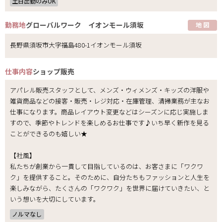
土日出勤のみOK
勤務地
グローバルワーク イオンモール須坂
地 図
長野県須坂市大字福島480-1イオンモール須坂
仕事内容
ショップ販売
アパレル販売スタッフとして、メンズ・ウィメンズ・キッズの洋服や
雑貨商品などの接客・販売・レジ対応・在庫管理、清掃業務が主なお
仕事になります。商品レイアウト変更などはシーズンに応じ実施しま
すので、季節やトレンドを楽しめるお仕事です♪いち早く新作を見る
ことができるのも嬉しい★
【社風】
私たちが創業から一貫して目指しているのは、お客さまに「ワクワ
ク」を提供すること。そのために、自分たちもファッションと人生を
楽しみながら、たくさんの「ワクワク」を世界に届けていきたい、と
いう想いを大切にしています。
ノルマなし