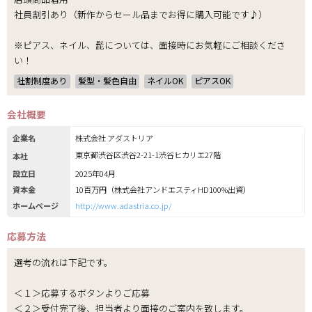
社員割引あり（新作からセール品までお得に購入可能です♪）
※ピアス、ネイル、髭については、面接時にお気軽にご相談くださ
い！
社割制度あり
髪型・髪色自由
ネイルOK
ピアスOK
会社概要
企業名
株式会社 アダストリア
東京都渋谷区渋谷2-21-1渋谷ヒカリエ27階
本社
設立日
2025年04月
資本金
10百万円（株式会社アンドエスティHD100%出資）
ホームページ
http://www.adastria.co.jp/
応募方法
選考の流れは下記です。
＜１＞応募するボタンよりご応募
＜２＞受付完了後、担当者より面接のご案内を致します。