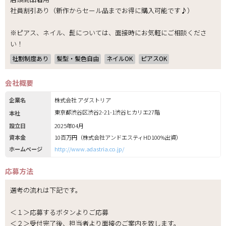
社員割引あり（新作からセール品までお得に購入可能です♪）
※ピアス、ネイル、髭については、面接時にお気軽にご相談くださ
い！
社割制度あり
髪型・髪色自由
ネイルOK
ピアスOK
会社概要
企業名
株式会社 アダストリア
東京都渋谷区渋谷2-21-1渋谷ヒカリエ27階
本社
設立日
2025年04月
資本金
10百万円（株式会社アンドエスティHD100%出資）
ホームページ
http://www.adastria.co.jp/
応募方法
選考の流れは下記です。
＜１＞応募するボタンよりご応募
＜２＞受付完了後、担当者より面接のご案内を致します。