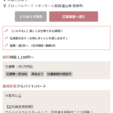
グローバルワーク イオンモール高岡(富山県 高岡市)
とりあえず保存
応募画面へ進む
【ノルマなし】楽しくお仕事できる環境◎
社員割引あり！お得にオシャレを楽しめます♪
経験｜週2日～、1日3時間～勤務OK
給料
時給 1,100円～
交通費：月5万円迄
交通費一部支給
昇給あり
扶養範囲内相談可
雇用形態
アルバイト/パート
※高卒以上
【正社員登用制度】
アルバイトからスタートして、正社員を目指すことが可能！