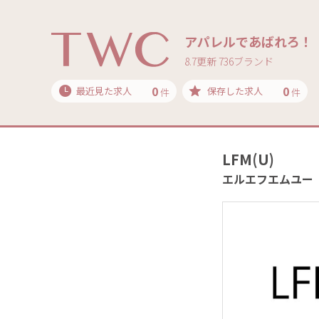
アパレルであばれろ！
8.7更新 736ブランド
0
0
最近見た求人
保存した求人
件
件
LFM(U)
エルエフエムユー