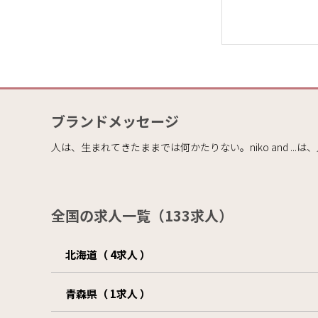
ブランドメッセージ
人は、生まれてきたままでは何かたりない。niko and .
全国の求人一覧（133求人）
北海道（ 4求人 ）
青森県（ 1求人 ）