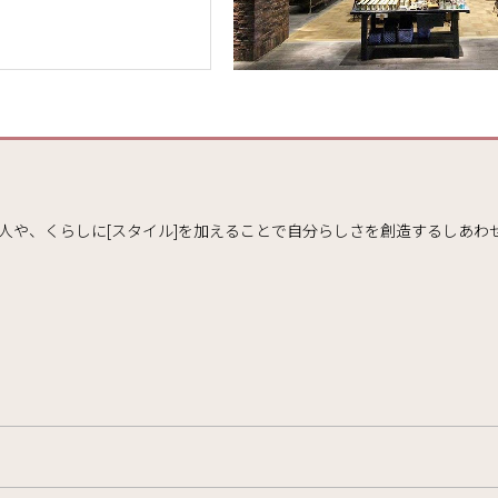
..は、人や、くらしに[スタイル]を加えることで自分らしさを創造するしあ