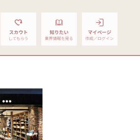
スカウト
知りたい
マイページ
してもらう
業界情報を見る
作成／ログイン