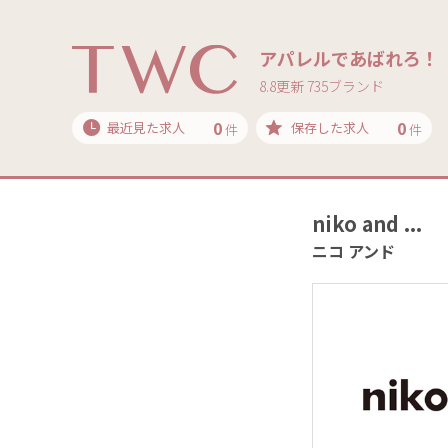
アパレルであばれろ！
8.8更新 735ブランド
0
0
最近見た求人
保存した求人
件
件
niko and ...
ニコ アンド