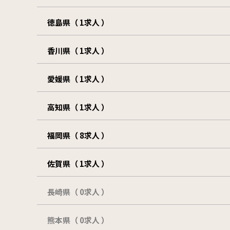
徳島県（ 1求人 ）
香川県（ 1求人 ）
愛媛県（ 1求人 ）
高知県（ 1求人 ）
福岡県（ 8求人 ）
佐賀県（ 1求人 ）
長崎県（ 0求人 ）
熊本県（ 0求人 ）