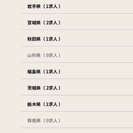
岩手県（ 1求人 ）
宮城県（ 2求人 ）
秋田県（ 1求人 ）
山形県（ 0求人 ）
福島県（ 1求人 ）
茨城県（ 2求人 ）
栃木県（ 1求人 ）
群馬県（ 0求人 ）