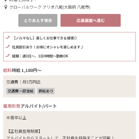
グローバルワーク アリオ八尾(大阪府 八尾市)
とりあえず保存
応募画面へ進む
【ノルマなし】楽しくお仕事できる環境◎
社員割引あり！お得にオシャレを楽しめます♪
経験｜週3日～、1日4時間～勤務OK
給料
時給 1,180円～
交通費：月5万円迄
交通費一部支給
昇給あり
雇用形態
アルバイト/パート
※高卒以上
【正社員登用制度】
アルバイトからスタートして、正社員を目指すことが可能！