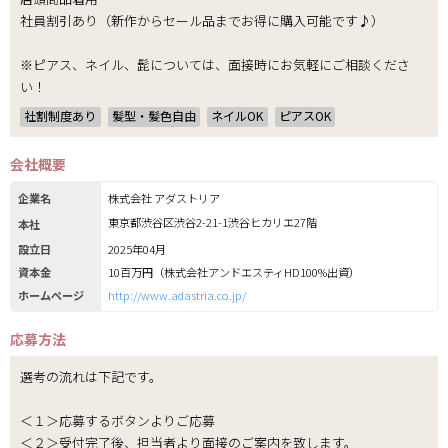
社員割引あり（新作からセール品までお得に購入可能です♪）
※ピアス、ネイル、髭については、面接時にお気軽にご相談くださ
い！
社割制度あり
髪型・髪色自由
ネイルOK
ピアスOK
会社概要
企業名
株式会社 アダストリア
東京都渋谷区渋谷2-21-1渋谷ヒカリエ27階
本社
設立日
2025年04月
資本金
10百万円（株式会社アンドエスティHD100%出資）
ホームページ
http://www.adastria.co.jp/
応募方法
選考の流れは下記です。
＜１＞応募するボタンよりご応募
＜２＞受付完了後、担当者より面接のご案内を致します。