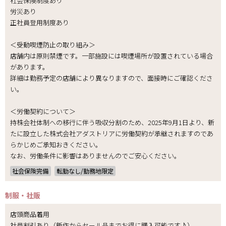
社会保険制度あり
労災あり
正社員登用制度あり
＜受動喫煙防止の取り組み＞
店舗内は原則禁煙です。一部施設には喫煙場所が設置されている場合
があります。
詳細は勤務予定の店舗により異なりますので、面接時にご確認くださ
い。
＜労働契約について＞
持株会社体制への移行に伴う吸収分割のため、2025年9月1日より、新
たに設立した株式会社アダストリアに労働契約が承継されますのであ
らかじめご承知おきください。
なお、労働条件に影響はありませんのでご安心ください。
社会保険完備
転勤なし/勤務地限定
制服・社販
店頭商品着用
社員割引あり（新作からセール品までお得に購入可能です♪）