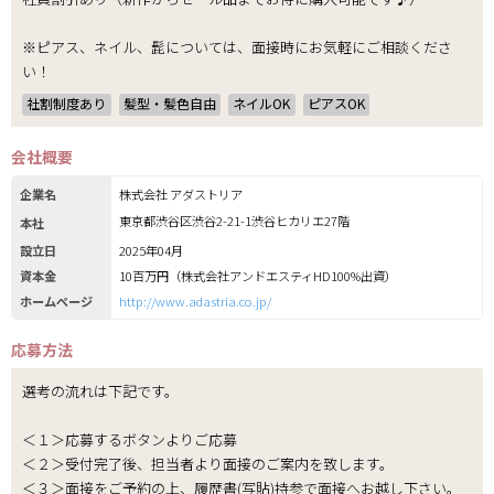
※ピアス、ネイル、髭については、面接時にお気軽にご相談くださ
い！
社割制度あり
髪型・髪色自由
ネイルOK
ピアスOK
会社概要
企業名
株式会社 アダストリア
東京都渋谷区渋谷2-21-1渋谷ヒカリエ27階
本社
設立日
2025年04月
資本金
10百万円（株式会社アンドエスティHD100%出資）
ホームページ
http://www.adastria.co.jp/
応募方法
選考の流れは下記です。
＜１＞応募するボタンよりご応募
＜２＞受付完了後、担当者より面接のご案内を致します。
＜３＞面接をご予約の上、履歴書(写貼)持参で面接へお越し下さい。