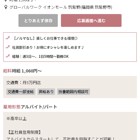
グローバルワーク イオンモール 筑紫野(福岡県 筑紫野市)
とりあえず保存
応募画面へ進む
【ノルマなし】楽しくお仕事できる環境◎
社員割引あり！お得にオシャレを楽しめます♪
経験｜週3日～、1日5時間～勤務OK
給料
時給 1,060円～
交通費：月5万円迄
交通費一部支給
昇給あり
扶養範囲内相談可
雇用形態
アルバイト/パート
※高卒以上
【正社員登用制度】
アルバイトからスタートして、正社員を目指すことが可能！