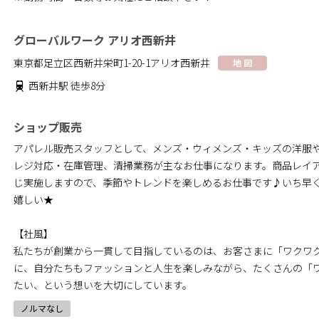
グローバルワーク アリオ西新井
東京都足立区西新井栄町1-20-1アリオ西新井
地 図
西新井駅 徒歩8分
ショップ販売
アパレル販売スタッフとして、メンズ・ウィメンズ・キッズの洋服
レジ対応・在庫管理、清掃業務が主なお仕事になります。商品レイ
じ実施しますので、季節やトレンドを楽しめるお仕事です♪いち早
嬉しい★
【社風】
私たちが創業から一貫して目指しているのは、お客さまに「ワクワ
に、自分たちもファッションと人生を楽しみながら、たくさんの「
たい、という想いを大切にしています。
ノルマなし