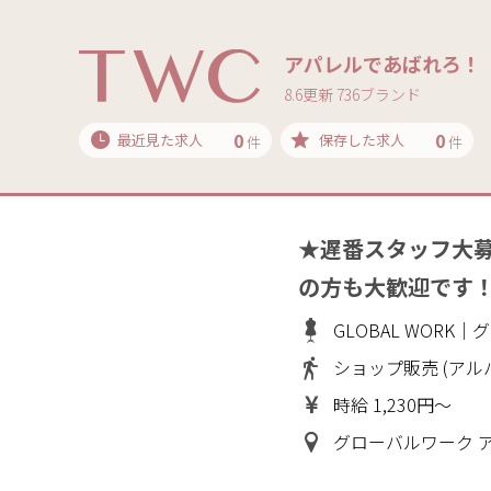
アパレルであばれろ！
8.6更新 736ブランド
0
0
最近見た求人
保存した求人
件
件
★遅番スタッフ大
の方も大歓迎です
GLOBAL WORK
ショップ販売 (アル
時給 1,230円～
グローバルワーク ア