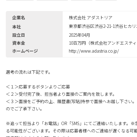
企業名
株式会社 アダストリア
東京都渋谷区渋谷2-21-1渋谷ヒカリ
本社
設立日
2025年04月
資本金
10百万円（株式会社アンドエスティH
ホームページ
http://www.adastria.co.jp/
選考の流れは下記です。
＜１＞応募するボタンよりご応募
＜２＞受付完了後、担当者より面接のご案内を致します。
＜３＞面接をご予約の上、履歴書(写貼)持参で面接へお越し下さい
のでご了承下さい｡
※追って担当より「お電話」OR「SMS」にてご連絡いたします。
る可能性がございます。その際は応募者様へのご連絡が遅くなる可