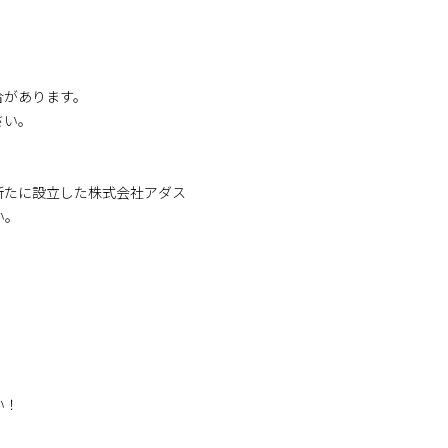
合があります。
さい。
、新たに設立した株式会社アダス
い。
い！