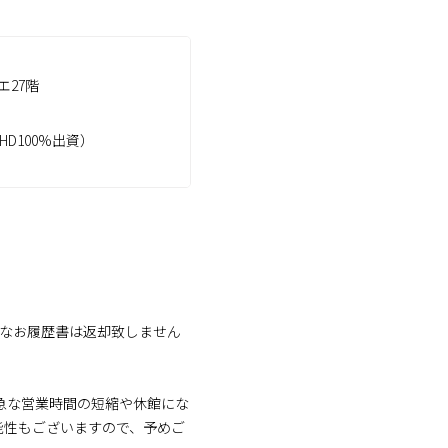
エ27階
D100%出資）
。なお履歴書は返却致しません
※急な営業時間の短縮や休館にな
能性もございますので、予めご