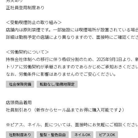
労災あり
正社員登用制度あり
＜受動喫煙防止の取り組み＞
店舗内は原則禁煙です。一部施設には喫煙場所が設置されている場
詳細は勤務予定の店舗により異なりますので、面接時にご確認くだ
＜労働契約について＞
持株会社体制への移行に伴う吸収分割のため、2025年9月1日より
トリアに労働契約が承継されますのであらかじめご承知おきくださ
なお、労働条件に影響はありませんのでご安心ください。
社会保険完備
転勤なし/勤務地限定
店頭商品着用
社員割引あり（新作からセール品までお得に購入可能です♪）
※ピアス、ネイル、髭については、面接時にお気軽にご相談くださ
社割制度あり
髪型・髪色自由
ネイルOK
ピアスOK