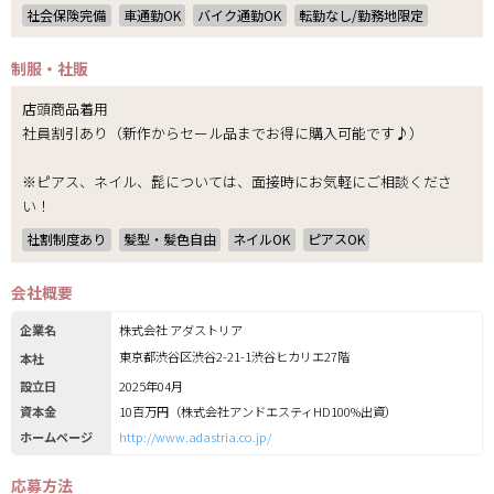
社会保険完備
車通勤OK
バイク通勤OK
転勤なし/勤務地限定
制服・社販
店頭商品着用
社員割引あり（新作からセール品までお得に購入可能です♪）
※ピアス、ネイル、髭については、面接時にお気軽にご相談くださ
い！
社割制度あり
髪型・髪色自由
ネイルOK
ピアスOK
会社概要
企業名
株式会社 アダストリア
東京都渋谷区渋谷2-21-1渋谷ヒカリエ27階
本社
設立日
2025年04月
資本金
10百万円（株式会社アンドエスティHD100%出資）
ホームページ
http://www.adastria.co.jp/
応募方法