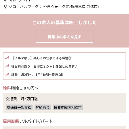
グローバルワーク けやきウォーク前橋(群馬県 前橋市)
この求人の募集は終了しました
募集中の求人を見る
【ノルマなし】楽しくお仕事できる環境◎
社員割引あり！お得にオシャレを楽しめます♪
経験｜週2日～、1日4時間～勤務OK
給料
時給 1,070円～
交通費：月5万円迄
交通費一部支給
昇給あり
扶養範囲内相談可
雇用形態
アルバイト/パート