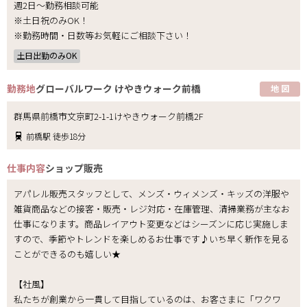
週2日～勤務相談可能
※土日祝のみOK！
※勤務時間・日数等お気軽にご相談下さい！
土日出勤のみOK
勤務地
グローバルワーク けやきウォーク前橋
地 図
群馬県前橋市文京町2-1-1けやきウォーク前橋2F
前橋駅 徒歩18分
仕事内容
ショップ販売
アパレル販売スタッフとして、メンズ・ウィメンズ・キッズの洋服や
雑貨商品などの接客・販売・レジ対応・在庫管理、清掃業務が主なお
仕事になります。商品レイアウト変更などはシーズンに応じ実施しま
すので、季節やトレンドを楽しめるお仕事です♪いち早く新作を見る
ことができるのも嬉しい★
【社風】
私たちが創業から一貫して目指しているのは、お客さまに「ワクワ