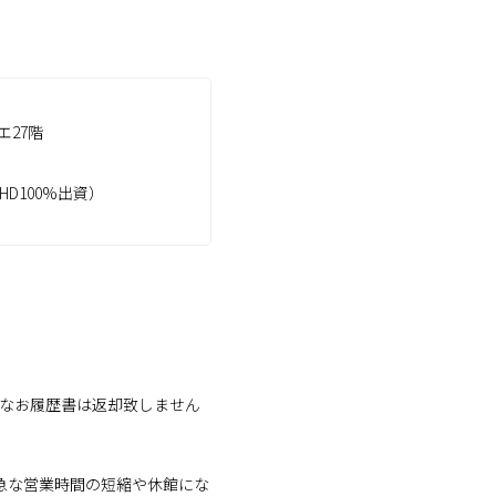
エ27階
D100%出資）
。なお履歴書は返却致しません
※急な営業時間の短縮や休館にな