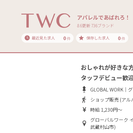
アパレルであばれろ！
8.6更新 736ブランド
0
0
最近見た求人
保存した求人
件
件
おしゃれが好きな
タッフデビュー歓
GLOBAL WORK
ショップ販売 (アル
時給 1,230円～
グローバルワーク 
武蔵村山市)