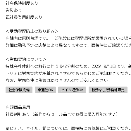
社会保険制度あり
労災あり
正社員登用制度あり
＜受動喫煙防止の取り組み＞
店舗内は原則禁煙です。一部施設には喫煙場所が設置されている場
詳細は勤務予定の店舗により異なりますので、面接時にご確認くだ
＜労働契約について＞
持株会社体制への移行に伴う吸収分割のため、2025年9月1日より
トリアに労働契約が承継されますのであらかじめご承知おきくださ
なお、労働条件に影響はありませんのでご安心ください。
社会保険完備
車通勤OK
バイク通勤OK
転勤なし/勤務地限定
店頭商品着用
社員割引あり（新作からセール品までお得に購入可能です♪）
※ピアス、ネイル、髭については、面接時にお気軽にご相談くださ