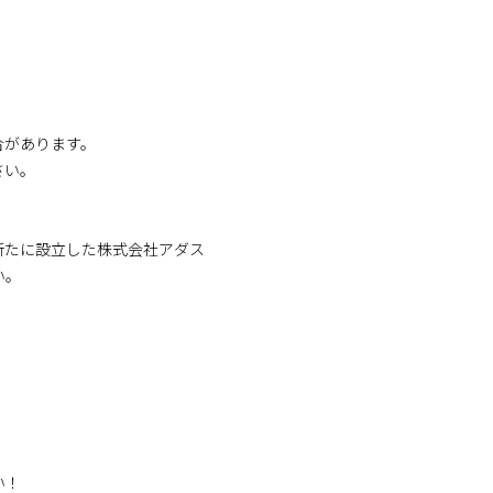
合があります。
さい。
、新たに設立した株式会社アダス
い。
い！