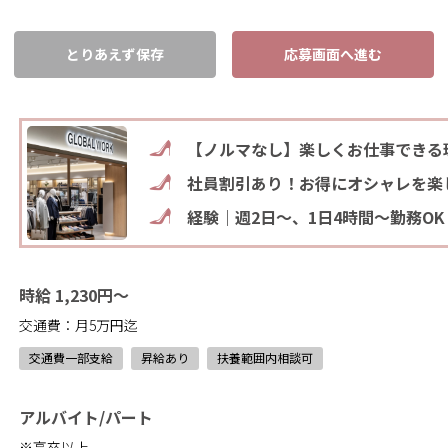
とりあえず保存
応募画面へ進む
【ノルマなし】楽しくお仕事できる
社員割引あり！お得にオシャレを楽
経験｜週2日～、1日4時間～勤務OK
時給 1,230円～
交通費：月5万円迄
交通費一部支給
昇給あり
扶養範囲内相談可
アルバイト/パート
※高卒以上