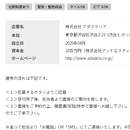
社割制度あり
髪型・髪色自由
ネイルOK
ピアスOK
企業名
株式会社 アダストリア
東京都渋谷区渋谷2-21-1渋谷ヒカリ
本社
設立日
2025年04月
資本金
10百万円（株式会社アンドエスティH
ホームページ
http://www.adastria.co.jp/
選考の流れは下記です。
＜１＞応募するボタンよりご応募
＜２＞受付完了後、担当者より面接のご案内を致します。
＜３＞面接をご予約の上、履歴書(写貼)持参で面接へお越し下さい
のでご了承下さい｡
※追って担当より「お電話」OR「SMS」にてご連絡いたします。