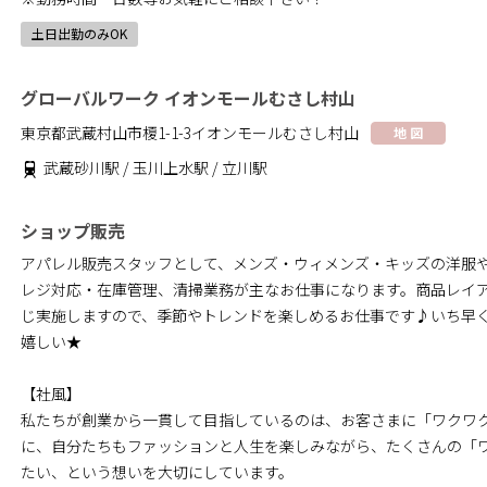
土日出勤のみOK
グローバルワーク イオンモールむさし村山
東京都武蔵村山市榎1-1-3イオンモールむさし村山
地 図
武蔵砂川駅 / 玉川上水駅 / 立川駅
ショップ販売
アパレル販売スタッフとして、メンズ・ウィメンズ・キッズの洋服
レジ対応・在庫管理、清掃業務が主なお仕事になります。商品レイ
じ実施しますので、季節やトレンドを楽しめるお仕事です♪いち早
嬉しい★
【社風】
私たちが創業から一貫して目指しているのは、お客さまに「ワクワ
に、自分たちもファッションと人生を楽しみながら、たくさんの「
たい、という想いを大切にしています。