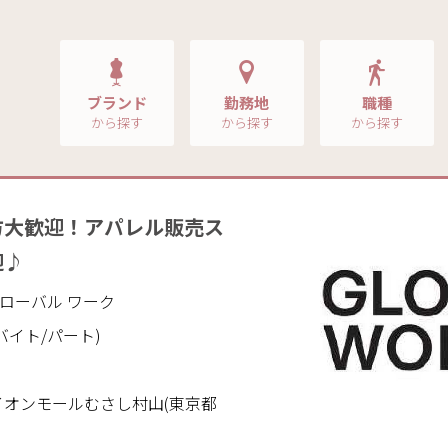
ブランド
勤務地
職種
から探す
から探す
から探す
方大歓迎！アパレル販売ス
迎♪
｜グローバル ワーク
バイト/パート)
イオンモールむさし村山(東京都