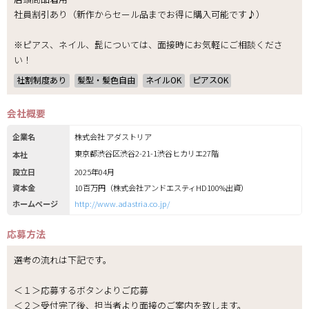
社員割引あり（新作からセール品までお得に購入可能です♪）
※ピアス、ネイル、髭については、面接時にお気軽にご相談くださ
い！
社割制度あり
髪型・髪色自由
ネイルOK
ピアスOK
会社概要
企業名
株式会社 アダストリア
東京都渋谷区渋谷2-21-1渋谷ヒカリエ27階
本社
設立日
2025年04月
資本金
10百万円（株式会社アンドエスティHD100%出資）
ホームページ
http://www.adastria.co.jp/
応募方法
選考の流れは下記です。
＜１＞応募するボタンよりご応募
＜２＞受付完了後、担当者より面接のご案内を致します。