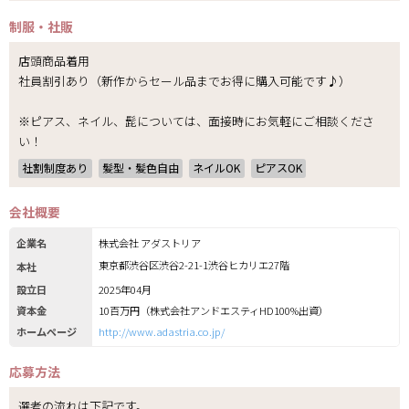
制服・社販
店頭商品着用
社員割引あり（新作からセール品までお得に購入可能です♪）
※ピアス、ネイル、髭については、面接時にお気軽にご相談くださ
い！
社割制度あり
髪型・髪色自由
ネイルOK
ピアスOK
会社概要
企業名
株式会社 アダストリア
東京都渋谷区渋谷2-21-1渋谷ヒカリエ27階
本社
設立日
2025年04月
資本金
10百万円（株式会社アンドエスティHD100%出資）
ホームページ
http://www.adastria.co.jp/
応募方法
選考の流れは下記です。