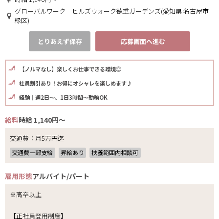
グローバルワーク ヒルズウォーク徳重ガーデンズ(愛知県 名古屋市
緑区)
とりあえず保存
応募画面へ進む
【ノルマなし】楽しくお仕事できる環境◎
社員割引あり！お得にオシャレを楽しめます♪
経験｜週2日～、1日3時間～勤務OK
給料
時給 1,140円～
交通費：月5万円迄
交通費一部支給
昇給あり
扶養範囲内相談可
雇用形態
アルバイト/パート
※高卒以上
【正社員登用制度】