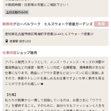
※勤務時間・日数等お気軽にご相談下さい！
土日出勤のみOK
勤務地
グローバルワーク ヒルズウォーク徳重ガーデンズ
地 図
愛知県名古屋市緑区鳴海町字徳重18-44ヒルズウォ―ク徳重1F
徳重駅 徒歩10分
仕事内容
ショップ販売
アパレル販売スタッフとして、メンズ・ウィメンズ・キッズの洋服や
雑貨商品などの接客・販売・レジ対応・在庫管理、清掃業務が主なお
仕事になります。商品レイアウト変更などはシーズンに応じ実施しま
すので、季節やトレンドを楽しめるお仕事です♪いち早く新作を見る
ことができるのも嬉しい★
【社風】
私たちが創業から一貫して目指しているのは、お客さまに「ワクワ
ク」を提供すること。そのために、自分たちもファッションと人生を
楽しみながら、たくさんの「ワクワク」を世界に届けていきたい、と