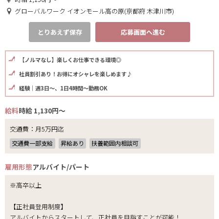
グローバルワーク イオンモール高の原(京都府 木津川市)
とりあえず保存
応募画面へ進む
【ノルマなし】楽しくお仕事できる環境◎
社員割引あり！お得にオシャレを楽しめます♪
経験｜週3日～、1日4時間～勤務OK
給料
時給 1,130円～
交通費：月5万円迄
交通費一部支給
昇給あり
扶養範囲内相談可
雇用形態
アルバイト/パート
※高卒以上
【正社員登用制度】
アルバイトからスタートして、正社員を目指すことが可能！