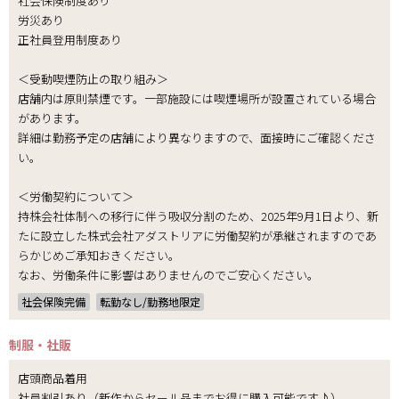
社会保険制度あり
労災あり
正社員登用制度あり
＜受動喫煙防止の取り組み＞
店舗内は原則禁煙です。一部施設には喫煙場所が設置されている場合
があります。
詳細は勤務予定の店舗により異なりますので、面接時にご確認くださ
い。
＜労働契約について＞
持株会社体制への移行に伴う吸収分割のため、2025年9月1日より、新
たに設立した株式会社アダストリアに労働契約が承継されますのであ
らかじめご承知おきください。
なお、労働条件に影響はありませんのでご安心ください。
社会保険完備
転勤なし/勤務地限定
制服・社販
店頭商品着用
社員割引あり（新作からセール品までお得に購入可能です♪）