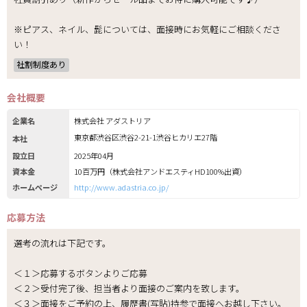
※ピアス、ネイル、髭については、面接時にお気軽にご相談くださ
い！
社割制度あり
会社概要
企業名
株式会社 アダストリア
東京都渋谷区渋谷2-21-1渋谷ヒカリエ27階
本社
設立日
2025年04月
資本金
10百万円（株式会社アンドエスティHD100%出資）
ホームページ
http://www.adastria.co.jp/
応募方法
選考の流れは下記です。
＜１＞応募するボタンよりご応募
＜２＞受付完了後、担当者より面接のご案内を致します。
＜３＞面接をご予約の上、履歴書(写貼)持参で面接へお越し下さい。