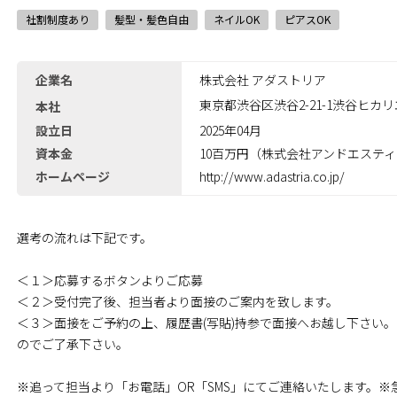
社割制度あり
髪型・髪色自由
ネイルOK
ピアスOK
企業名
株式会社 アダストリア
東京都渋谷区渋谷2-21-1渋谷ヒカリ
本社
設立日
2025年04月
資本金
10百万円（株式会社アンドエスティH
ホームページ
http://www.adastria.co.jp/
選考の流れは下記です。
＜１＞応募するボタンよりご応募
＜２＞受付完了後、担当者より面接のご案内を致します。
＜３＞面接をご予約の上、履歴書(写貼)持参で面接へお越し下さい
のでご了承下さい｡
※追って担当より「お電話」OR「SMS」にてご連絡いたします。