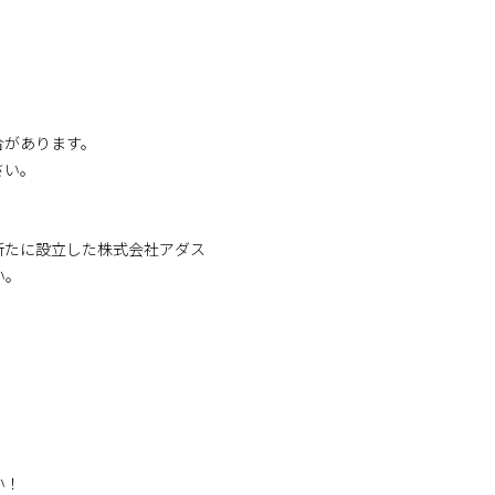
合があります。
さい。
、新たに設立した株式会社アダス
い。
い！