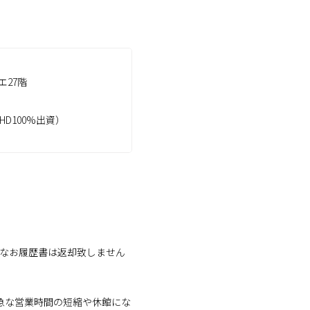
エ27階
D100%出資）
。なお履歴書は返却致しません
※急な営業時間の短縮や休館にな