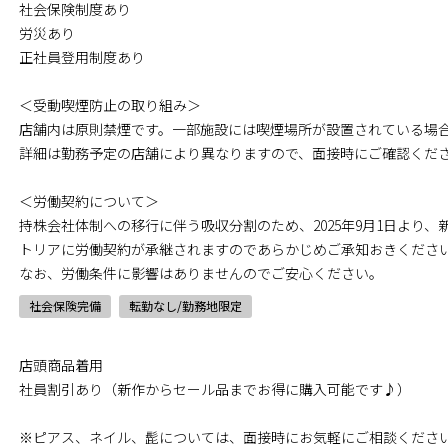
社会保険制度あり
労災あり
正社員登用制度あり
＜受動喫煙防止の取り組み＞
店舗内は原則禁煙です。一部施設には喫煙場所が設置されている場
詳細は勤務予定の店舗により異なりますので、面接時にご確認くだ
＜労働契約について＞
持株会社体制への移行に伴う吸収分割のため、2025年9月1日より
トリアに労働契約が承継されますのであらかじめご承知おきくださ
なお、労働条件に影響はありませんのでご安心ください。
社会保険完備
転勤なし/勤務地限定
店頭商品着用
社員割引あり（新作からセール品までお得に購入可能です♪）
※ピアス、ネイル、髭については、面接時にお気軽にご相談くださ