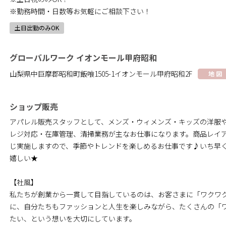
※勤務時間・日数等お気軽にご相談下さい！
土日出勤のみOK
グローバルワーク イオンモール甲府昭和
山梨県中巨摩郡昭和町飯喰1505-1イオンモール甲府昭和2F
地 図
ショップ販売
アパレル販売スタッフとして、メンズ・ウィメンズ・キッズの洋服
レジ対応・在庫管理、清掃業務が主なお仕事になります。商品レイ
じ実施しますので、季節やトレンドを楽しめるお仕事です♪いち早
嬉しい★
【社風】
私たちが創業から一貫して目指しているのは、お客さまに「ワクワ
に、自分たちもファッションと人生を楽しみながら、たくさんの「
たい、という想いを大切にしています。