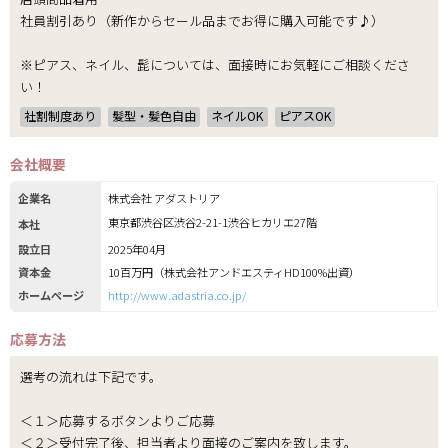
社員割引あり（新作からセール品までお得に購入可能です♪）
※ピアス、ネイル、髭については、面接時にお気軽にご相談くださ
い！
社割制度あり
髪型・髪色自由
ネイルOK
ピアスOK
会社概要
企業名
株式会社 アダストリア
東京都渋谷区渋谷2-21-1渋谷ヒカリエ27階
本社
設立日
2025年04月
資本金
10百万円（株式会社アンドエスティHD100%出資）
ホームページ
http://www.adastria.co.jp/
応募方法
選考の流れは下記です。
＜１＞応募するボタンよりご応募
＜２＞受付完了後、担当者より面接のご案内を致します。