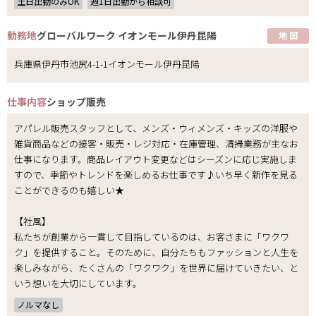
土日出勤のみOK
週1日出勤から相談可
勤務地
グローバルワーク イオンモール伊丹昆陽
地 図
兵庫県伊丹市池尻4-1-1イオンモール伊丹昆陽
仕事内容
ショップ販売
アパレル販売スタッフとして、メンズ・ウィメンズ・キッズの洋服や
雑貨商品などの接客・販売・レジ対応・在庫管理、清掃業務が主なお
仕事になります。商品レイアウト変更などはシーズンに応じ実施しま
すので、季節やトレンドを楽しめるお仕事です♪いち早く新作を見る
ことができるのも嬉しい★
【社風】
私たちが創業から一貫して目指しているのは、お客さまに「ワクワ
ク」を提供すること。そのために、自分たちもファッションと人生を
楽しみながら、たくさんの「ワクワク」を世界に届けていきたい、と
いう想いを大切にしています。
ノルマなし