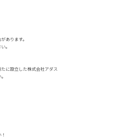
合があります。
さい。
、新たに設立した株式会社アダス
い。
い！