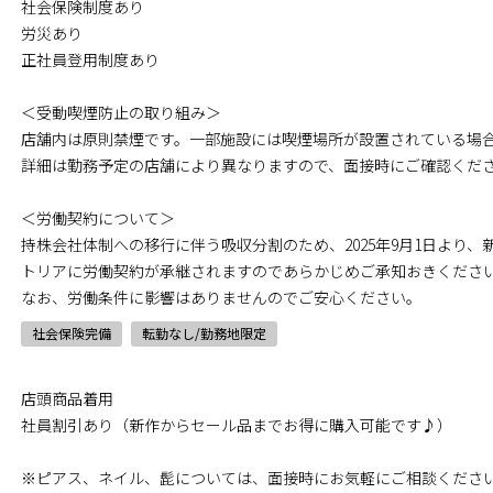
社会保険制度あり
労災あり
正社員登用制度あり
＜受動喫煙防止の取り組み＞
店舗内は原則禁煙です。一部施設には喫煙場所が設置されている場
詳細は勤務予定の店舗により異なりますので、面接時にご確認くだ
＜労働契約について＞
持株会社体制への移行に伴う吸収分割のため、2025年9月1日より
トリアに労働契約が承継されますのであらかじめご承知おきくださ
なお、労働条件に影響はありませんのでご安心ください。
社会保険完備
転勤なし/勤務地限定
店頭商品着用
社員割引あり（新作からセール品までお得に購入可能です♪）
※ピアス、ネイル、髭については、面接時にお気軽にご相談くださ