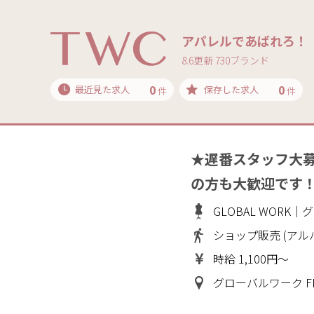
アパレルであばれろ！
8.6更新 730ブランド
0
0
最近見た求人
保存した求人
件
件
★遅番スタッフ大
の方も大歓迎です
GLOBAL WORK
ショップ販売 (アル
時給 1,100円～
グローバルワーク F