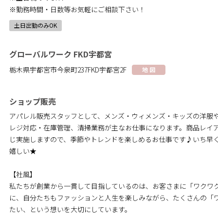
※勤務時間・日数等お気軽にご相談下さい！
土日出勤のみOK
グローバルワーク FKD宇都宮
栃木県宇都宮市今泉町237FKD宇都宮2F
地 図
ショップ販売
アパレル販売スタッフとして、メンズ・ウィメンズ・キッズの洋服
レジ対応・在庫管理、清掃業務が主なお仕事になります。商品レイ
じ実施しますので、季節やトレンドを楽しめるお仕事です♪いち早
嬉しい★
【社風】
私たちが創業から一貫して目指しているのは、お客さまに「ワクワ
に、自分たちもファッションと人生を楽しみながら、たくさんの「
たい、という想いを大切にしています。