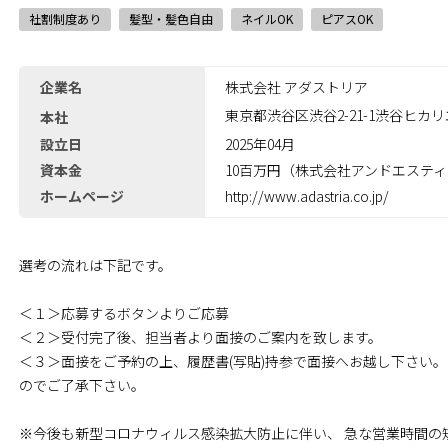
社割制度あり
髪型・髪色自由
ネイルOK
ピアスOK
企業名
株式会社 アダストリア
東京都渋谷区渋谷2-21-1渋谷ヒカリ
本社
設立日
2025年04月
資本金
10百万円（株式会社アンドエスティH
ホームページ
http://www.adastria.co.jp/
選考の流れは下記です。
＜１＞応募するボタンよりご応募
＜２＞受付完了後、担当者より面接のご案内を致します。
＜３＞面接をご予約の上、履歴書(写貼)持参で面接へお越し下さい
のでご了承下さい｡
※今後も新型コロナウィルス感染拡大防止に伴い、 急な営業時間の