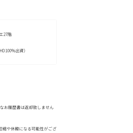
エ27階
D100%出資）
。なお履歴書は返却致しません
短縮や休館になる可能性がござ