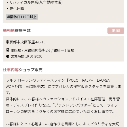
・サバティカル休暇(永年勤続休暇)
・慶弔休暇
年間休日110日以上
勤務地
銀座三越
地 図
東京都中央区銀座4-6-16
銀座駅 / 東銀座駅 徒歩5分 / 銀座一丁目駅
営業時間 10:30~20:00
仕事内容
ショップ販売
ラルフ ローレンのレディースライン【POLO RALPH LAUREN
WOMEN’S 三越銀座店】にてアパレルの接客販売スタッフを募集しま
す。
具体的には、お客様へのファッションアドバイス・在庫管理・商品管
理・ディスプレイ作りなど。”ブランドアンバサダー”として、ラルフ
ローレンの魅力をより多くのお客様に広めていただくお仕事です。
お客様にとって心地よいお店作りを目標とし、ホスピタリティを大切