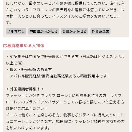
にしながら、最高のサービスをお客様に提供してください。流行に左
右されないラルフローレンの世界観をお客様に体感していただき、お
客様一人ひとりに合ったライフスタイルのご提案をお願いいたしま
す。
ノルマなし
中国語が活かせる
英語が活かせる
外資系企業
応募資格
求める人物像
・英語または中国語で販売接客ができる方（日本語はビジネスレベル
以上必須）
・接客・販売経験のある方
・アパレル販売経験/百貨店勤務経験ある方積極採用中です！
＜外国語話者募集！＞
ファッションが好きでラルフ ローレンに興味をお持ちの方、ラルフ
ローレンのブランドアンバサダーとしてお客様と接したいと思える方
は是非ご応募ください！
チームで働くことを楽しめる方、物事をポジティブに捉え人とのコミ
ュニケーションが好きな方、成長意欲・チャレンジ精神をお持ちの方
を私たちは求めています。