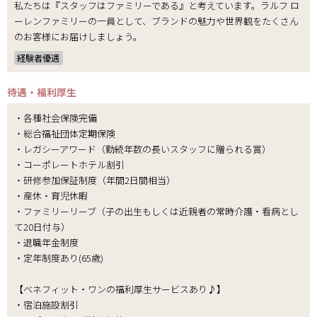
私たちは『スタッフはファミリーである』と考えています。ラルフ ロ
ーレンファミリーの一員として、ブランドの魅力や世界観をたくさん
のお客様にお届けしましょう。
経験者優遇
待遇・福利厚生
・各種社会保険完備
・総合福祉団体定期保険
・レガシーアワード（勤続年数の長いスタッフに贈られる賞）
・コーポレートホテル割引
・研修参加保証制度（年間2日間相当）
・産休・育児休暇
・ファミリーリーブ（子の出生もしくは近親者の常時介護・看病とし
て20日付与）
・退職年金制度
・定年制度あり(65歳)
【ベネフィット・ワンの福利厚生サービスあり♪】
・宿泊施設割引