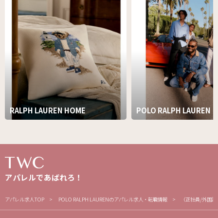
RALPH LAUREN HOME
POLO RALPH LAUREN
アパレルであばれろ！
アパレル求人TOP
POLO RALPH LAURENのアパレル求人・転職情報
（正社員/外国