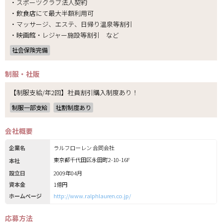
・スポーツクラブ法人契約
・飲食店にて最大半額利用可
・マッサージ、エステ、日帰り温泉等割引
・映画館・レジャー施設等割引 など
社会保険完備
制服・社販
【制服支給/年2回】社員割引購入制度あり！
制服一部支給
社割制度あり
会社概要
企業名
ラルフローレン 合同会社
東京都千代田区永田町2-10-16F
本社
設立日
2009年04月
資本金
1億円
ホームページ
http://www.ralphlauren.co.jp/
応募方法