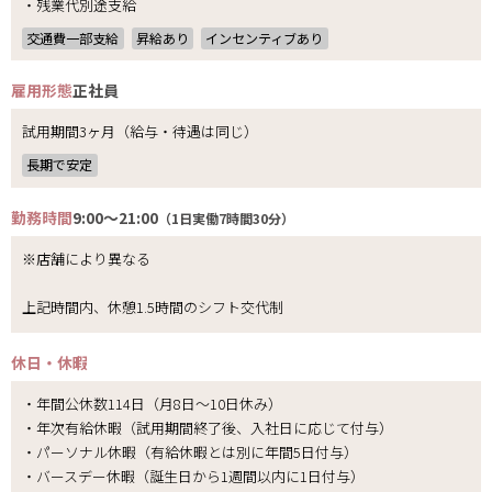
・残業代別途支給
交通費一部支給
昇給あり
インセンティブあり
雇用形態
正社員
試用期間3ヶ月（給与・待遇は同じ）
長期で安定
勤務時間
9:00～21:00
（1日実働7時間30分）
※店舗により異なる
上記時間内、休憩1.5時間のシフト交代制
休日・休暇
・年間公休数114日（月8日～10日休み）
・年次有給休暇（試用期間終了後、入社日に応じて付与）
・パーソナル休暇（有給休暇とは別に年間5日付与）
・バースデー休暇（誕生日から1週間以内に1日付与）