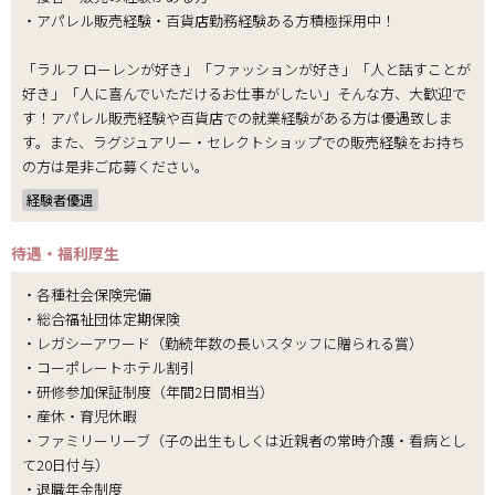
・アパレル販売経験・百貨店勤務経験ある方積極採用中！
「ラルフ ローレンが好き」「ファッションが好き」「人と話すことが
好き」「人に喜んでいただけるお仕事がしたい」そんな方、大歓迎で
す！アパレル販売経験や百貨店での就業経験がある方は優遇致しま
す。また、ラグジュアリー・セレクトショップでの販売経験をお持ち
の方は是非ご応募ください。
経験者優遇
待遇・福利厚生
・各種社会保険完備
・総合福祉団体定期保険
・レガシーアワード（勤続年数の長いスタッフに贈られる賞）
・コーポレートホテル割引
・研修参加保証制度（年間2日間相当）
・産休・育児休暇
・ファミリーリーブ（子の出生もしくは近親者の常時介護・看病とし
て20日付与）
・退職年金制度