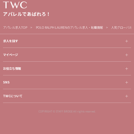
アパレルであばれろ！
アパレル求人TOP
POLO RALPH LAURENのアパレル求人・転職情報
人気グローバル
求人を探す
マイページ
お役立ち情報
SNS
TWCについて
COPYRIGHT © STAFF BRIDGE All rights reserved.