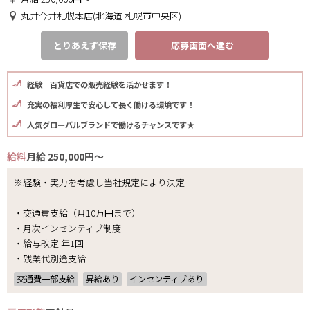
丸井今井札幌本店(北海道 札幌市中央区)
とりあえず保存
応募画面へ進む
経験｜百貨店での販売経験を活かせます！
充実の福利厚生で安心して長く働ける環境です！
人気グローバルブランドで働けるチャンスです★
給料
月給 250,000円～
※経験・実力を考慮し当社規定により決定
・交通費支給（月10万円まで）
・月次インセンティブ制度
・給与改定 年1回
・残業代別途支給
交通費一部支給
昇給あり
インセンティブあり