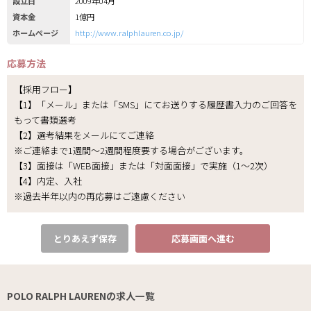
設立日
2009年04月
資本金
1億円
ホームページ
http://www.ralphlauren.co.jp/
応募方法
【採用フロー】
【1】「メール」または「SMS」にてお送りする履歴書入力のご回答を
もって書類選考
【2】選考結果をメールにてご連絡
※ご連絡まで1週間～2週間程度要する場合がございます。
【3】面接は「WEB面接」または「対面面接」で実施（1～2次）
【4】内定、入社
※過去半年以内の再応募はご遠慮ください
とりあえず保存
応募画面へ進む
POLO RALPH LAURENの求人一覧