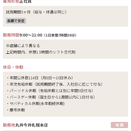
雇用形態
正社員
試用期間3ヶ月（給与・待遇は同じ）
長期で安定
勤務時間
9:00～21:00
（1日実働7時間30分）
※店舗により異なる
上記時間内、休憩1.5時間のシフト交代制
休日・休暇
・年間公休数114日（月8日～10日休み）
・年次有給休暇（試用期間終了後、入社日に応じて付与）
・パーソナル休暇（有給休暇とは別に年間5日付与）
・バースデー休暇（誕生日から1週間以内に1日付与）
・サバティカル休暇(永年勤続休暇)
・慶弔休暇
勤務地
丸井今井札幌本店
地 図