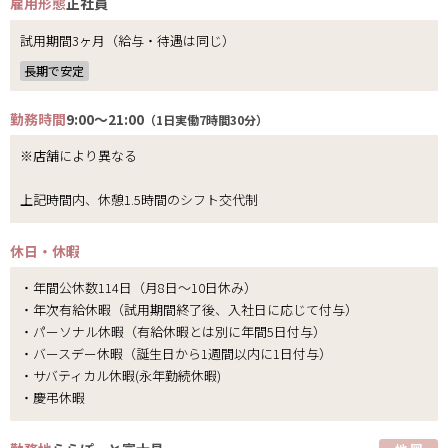
雇用形態
正社員
試用期間3ヶ月（給与・待遇は同じ）
長期で安定
勤務時間
9:00～21:00
（1日実働7時間30分）
※店舗により異なる
上記時間内、休憩1.5時間のシフト交代制
休日・休暇
・年間公休数114日（月8日～10日休み）
・年次有給休暇（試用期間終了後、入社日に応じて付与）
・パーソナル休暇（有給休暇とは別に年間5日付与）
・バースデー休暇（誕生日から1週間以内に1日付与）
・サバティカル休暇(永年勤続休暇)
・慶弔休暇