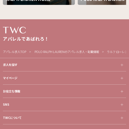
アパレルであばれろ！
アパレル求人TOP
POLO RALPH LAURENのアパレル求人・転職情報
ラルフ ローレン
求人を探す
マイページ
お役立ち情報
SNS
TWCについて