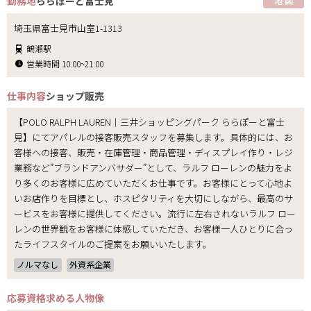
勤務地
ららぽーと富士見
地 図
埼玉県富士見市山室1-1313
鶴瀬駅
営業時間 10:00~21:00
仕事内容
ショップ販売
【POLO RALPH LAUREN｜三井ショッピングパーク ららぽーと富士
見】にてアパレルの接客販売スタッフを募集します。具体的には、お
客様への接客、販売・在庫管理・商品管理・ディスプレイ作り・レジ
業務など”ブランドアンバサダー”として、ラルフ ローレンの魅力をよ
り多くのお客様に広めていただくお仕事です。お客様にとって心地よ
いお店作りを目標とし、ホスピタリティを大切にしながら、最高のサ
ービスをお客様に提供してください。流行に左右されないラルフ ロー
レンの世界観をお客様に体感していただき、お客様一人ひとりに合っ
たライフスタイルのご提案をお願いいたします。
ノルマなし
外資系企業
応募資格
求める人物像