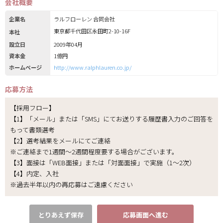
会社概要
企業名
ラルフローレン 合同会社
東京都千代田区永田町2-10-16F
本社
設立日
2009年04月
資本金
1億円
ホームページ
http://www.ralphlauren.co.jp/
応募方法
【採用フロー】
【1】「メール」または「SMS」にてお送りする履歴書入力のご回答を
もって書類選考
【2】選考結果をメールにてご連絡
※ご連絡まで1週間～2週間程度要する場合がございます。
【3】面接は「WEB面接」または「対面面接」で実施（1～2次）
【4】内定、入社
※過去半年以内の再応募はご遠慮ください
とりあえず保存
応募画面へ進む