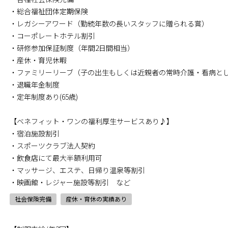
・総合福祉団体定期保険
・レガシーアワード（勤続年数の長いスタッフに贈られる賞）
・コーポレートホテル割引
・研修参加保証制度（年間2日間相当）
・産休・育児休暇
・ファミリーリーブ（子の出生もしくは近親者の常時介護・看病とし
・退職年金制度
・定年制度あり(65歳)
【ベネフィット・ワンの福利厚生サービスあり♪】
・宿泊施設割引
・スポーツクラブ法人契約
・飲食店にて最大半額利用可
・マッサージ、エステ、日帰り温泉等割引
・映画館・レジャー施設等割引 など
社会保険完備
産休・育休の実績あり