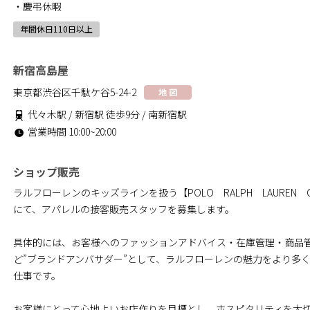
・慶弔休暇
年間休日110日以上
新宿高島屋
東京都渋谷区千駄ケ谷5-24-2
地 図
代々木駅 / 新宿駅 徒歩9分 / 南新宿駅
営業時間 10:00~20:00
ショップ販売
ラルフローレンのキッズラインを扱う【POLO RALPH LAUREN C
にて、アパレルの接客販売スタッフを募集します。
具体的には、お客様へのファッションアドバイス・在庫管理・商品
ど”ブランドアンバサダー”として、ラルフローレンの魅力をより多
仕事です。
お客様にとって心地よいお店作りを目標とし、ホスピタリティを大