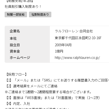
【制服支給/年2回】
社員割引購入制度あり！
制服一部支給
社割制度あり
企業名
ラルフローレン 合同会社
東京都千代田区永田町2-10-16F
本社
設立日
2009年04月
資本金
1億円
ホームページ
http://www.ralphlauren.co.jp/
【採用フロー】
【1】「メール」または「SMS」にてお送りする履歴書入力のご回答
【2】選考結果をメールにてご連絡
※ご連絡まで1週間～2週間程度要する場合がございます。
【3】面接は「WEB面接」または「対面面接」で実施（1～2次）
【4】内定、入社