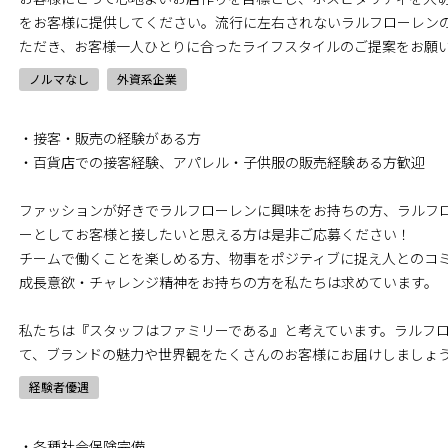
をお客様に提供してください。流行に左右されないラルフローレン
ただき、お客様一人ひとりに合ったライフスタイルのご提案をお願
ノルマなし
外資系企業
・接客・販売の経験がある方
・百貨店での接客経験、アパレル・子供服の販売経験ある方歓迎
ファッションが好きでラルフローレンに興味をお持ちの方、ラルフ
ーとしてお客様と接したいと思える方は是非ご応募ください！
チームで働くことを楽しめる方、物事をポジティブに捉え人とのコ
成長意欲・チャレンジ精神をお持ちの方を私たちは求めています。
私たちは『スタッフはファミリーである』と考えています。ラルフ
て、ブランドの魅力や世界観をたくさんのお客様にお届けしましょ
経験者優遇
・各種社会保険完備