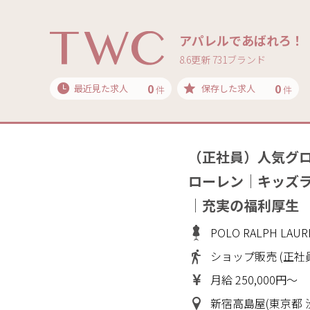
アパレルであばれろ！
8.6更新 731ブランド
0
0
最近見た求人
保存した求人
件
件
（正社員）人気グ
ローレン｜キッズ
｜充実の福利厚生
POLO RALPH L
ショップ販売 (正社
月給 250,000円～
新宿高島屋(東京都 