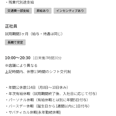
・残業代別途支給
交通費一部支給
昇給あり
インセンティブあり
正社員
試用期間3ヶ月（給与・待遇は同じ）
長期で安定
10:00～20:30
1日実働7時間30分
※店舗により異なる
上記時間内、休憩1.5時間のシフト交代制
・年間公休数114日（月8日～10日休み）
・年次有給休暇（試用期間終了後、入社日に応じて付与）
・パーソナル休暇（有給休暇とは別に年間5日付与）
・バースデー休暇（誕生日から1週間以内に1日付与）
・サバティカル休暇(永年勤続休暇)