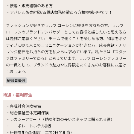
・接客・販売経験のある方
・アパレル販売経験/百貨店勤務経験ある方積極採用中です！
ファッションが好きでラルフ ローレンに興味をお持ちの方、ラルフ
ローレンのブランドアンバサダーとしてお客様と接したいと思える方
は是非ご応募ください！チームで働くことを楽しめる方、物事をポジ
ティブに捉え人とのコミュニケーションが好きな方、成長意欲・チャ
レンジ精神をお持ちの方を私たちは求めています。私たちは『スタッ
フはファミリーである』と考えています。ラルフ ローレンファミリー
の一員として、ブランドの魅力や世界観をたくさんのお客様にお届け
しましょう。
経験者優遇
待遇・福利厚生
・各種社会保険完備
・総合福祉団体定期保険
・レガシーアワード（勤続年数の長いスタッフに贈られる賞）
・コーポレートホテル割引
・研修参加保証制度（年間2日間相当）