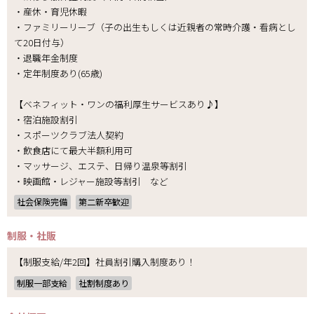
・産休・育児休暇
・ファミリーリーブ（子の出生もしくは近親者の常時介護・看病とし
て20日付与）
・退職年金制度
・定年制度あり(65歳)
【ベネフィット・ワンの福利厚生サービスあり♪】
・宿泊施設割引
・スポーツクラブ法人契約
・飲食店にて最大半額利用可
・マッサージ、エステ、日帰り温泉等割引
・映画館・レジャー施設等割引 など
社会保険完備
第二新卒歓迎
制服・社販
【制服支給/年2回】社員割引購入制度あり！
制服一部支給
社割制度あり