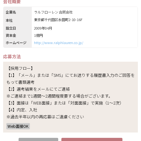
会社概要
企業名
ラルフローレン 合同会社
東京都千代田区永田町2-10-16F
本社
設立日
2009年04月
資本金
1億円
ホームページ
http://www.ralphlauren.co.jp/
応募方法
【採用フロー】
【1】「メール」または「SMS」にてお送りする履歴書入力のご回答を
もって書類選考
【2】選考結果をメールにてご連絡
※ご連絡まで1週間～2週間程度要する場合がございます。
【3】面接は「WEB面接」または「対面面接」で実施（1～2次）
【4】内定、入社
※過去半年以内の再応募はご遠慮ください
Web面接OK