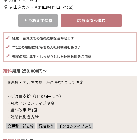
岡山タカシマヤ(岡山県 岡山市北区)
とりあえず保存
応募画面へ進む
経験｜百貨店での販売経験を活かせます！
年2回の制服支給/もちろん社員割引もあり♪
充実の福利厚生・しっかりとした休日休暇をご用意！
給料
月給 250,000円～
※経験・実力を考慮し当社規定により決定
・交通費支給（月10万円まで）
・月次インセンティブ制度
・給与改定 年1回
・残業代別途支給
交通費一部支給
昇給あり
インセンティブあり