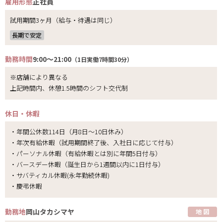
雇用形態
正社員
試用期間3ヶ月（給与・待遇は同じ）
長期で安定
勤務時間
9:00～21:00
（1日実働7時間30分）
※店舗により異なる
上記時間内、休憩1.5時間のシフト交代制
休日・休暇
・年間公休数114日（月8日～10日休み）
・年次有給休暇（試用期間終了後、入社日に応じて付与）
・パーソナル休暇（有給休暇とは別に年間5日付与）
・バースデー休暇（誕生日から1週間以内に1日付与）
・サバティカル休暇(永年勤続休暇)
・慶弔休暇
勤務地
岡山タカシマヤ
地 図