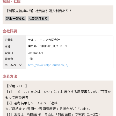
制服・社販
【制服支給/年2回】社員割引購入制度あり！
制服一部支給
社割制度あり
会社概要
企業名
ラルフローレン 合同会社
東京都千代田区永田町2-10-16F
本社
設立日
2009年04月
資本金
1億円
ホームページ
http://www.ralphlauren.co.jp/
応募方法
【採用フロー】
【1】「メール」または「SMS」にてお送りする履歴書入力のご回答を
もって書類選考
【2】選考結果をメールにてご連絡
※ご連絡まで1週間～2週間程度要する場合がございます。
【3】面接は「WEB面接」または「対面面接」で実施（1～2次）