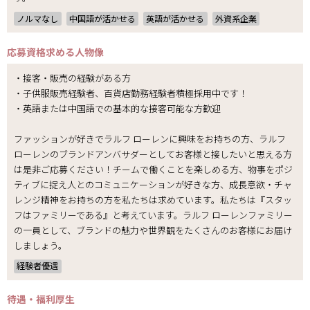
ノルマなし
中国語が活かせる
英語が活かせる
外資系企業
応募資格
求める人物像
・接客・販売の経験がある方
・子供服販売経験者、百貨店勤務経験者積極採用中です！
・英語または中国語での基本的な接客可能な方歓迎
ファッションが好きでラルフ ローレンに興味をお持ちの方、ラルフ
ローレンのブランドアンバサダーとしてお客様と接したいと思える方
は是非ご応募ください！チームで働くことを楽しめる方、物事をポジ
ティブに捉え人とのコミュニケーションが好きな方、成長意欲・チャ
レンジ精神をお持ちの方を私たちは求めています。私たちは『スタッ
フはファミリーである』と考えています。ラルフ ローレンファミリー
の一員として、ブランドの魅力や世界観をたくさんのお客様にお届け
しましょう。
経験者優遇
待遇・福利厚生