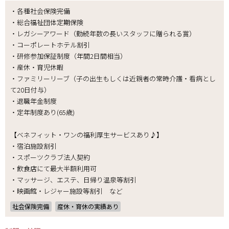
・各種社会保険完備
・総合福祉団体定期保険
・レガシーアワード（勤続年数の長いスタッフに贈られる賞）
・コーポレートホテル割引
・研修参加保証制度（年間2日間相当）
・産休・育児休暇
・ファミリーリーブ（子の出生もしくは近親者の常時介護・看病とし
て20日付与）
・退職年金制度
・定年制度あり(65歳)
【ベネフィット・ワンの福利厚生サービスあり♪】
・宿泊施設割引
・スポーツクラブ法人契約
・飲食店にて最大半額利用可
・マッサージ、エステ、日帰り温泉等割引
・映画館・レジャー施設等割引 など
社会保険完備
産休・育休の実績あり