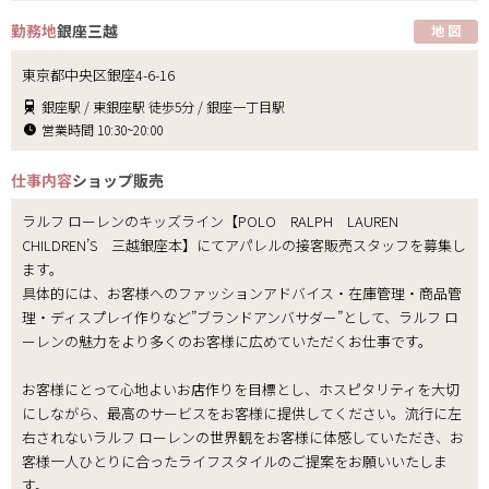
勤務地
銀座三越
地 図
東京都中央区銀座4-6-16
銀座駅 / 東銀座駅 徒歩5分 / 銀座一丁目駅
営業時間 10:30~20:00
仕事内容
ショップ販売
ラルフ ローレンのキッズライン【POLO RALPH LAUREN
CHILDREN’S 三越銀座本】にてアパレルの接客販売スタッフを募集し
ます。
具体的には、お客様へのファッションアドバイス・在庫管理・商品管
理・ディスプレイ作りなど”ブランドアンバサダー”として、ラルフ ロ
ーレンの魅力をより多くのお客様に広めていただくお仕事です。
お客様にとって心地よいお店作りを目標とし、ホスピタリティを大切
にしながら、最高のサービスをお客様に提供してください。流行に左
右されないラルフ ローレンの世界観をお客様に体感していただき、お
客様一人ひとりに合ったライフスタイルのご提案をお願いいたしま
す。