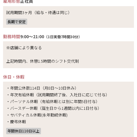
雇用形態
正社員
試用期間3ヶ月（給与・待遇は同じ）
長期で安定
勤務時間
9:00～21:00
（1日実働7時間30分）
※店舗により異なる
上記時間内、休憩1.5時間のシフト交代制
休日・休暇
・年間公休数114日（月8日～10日休み）
・年次有給休暇（試用期間終了後、入社日に応じて付与）
・パーソナル休暇（有給休暇とは別に年間5日付与）
・バースデー休暇（誕生日から1週間以内に1日付与）
・サバティカル休暇(永年勤続休暇)
・慶弔休暇
年間休日110日以上