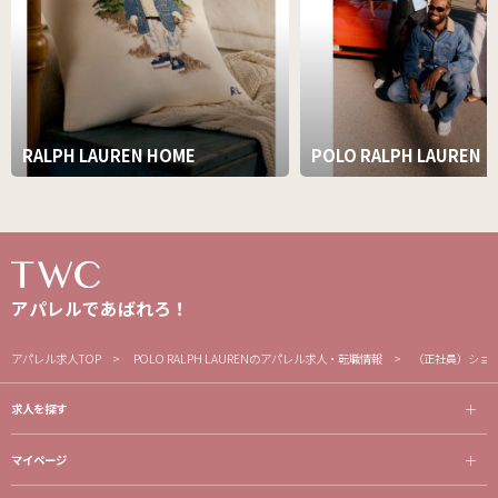
RALPH LAUREN HOME
POLO RALPH LAUREN
アパレルであばれろ！
アパレル求人TOP
POLO RALPH LAURENのアパレル求人・転職情報
（正社員）ショッ
求人を探す
マイページ