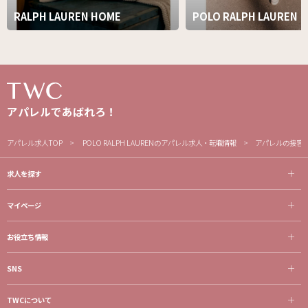
RALPH LAUREN HOME
POLO RALPH LAUREN
アパレルであばれろ！
アパレル求人TOP
POLO RALPH LAURENのアパレル求人・転職情報
アパレルの接客・
求人を探す
マイページ
お役立ち情報
SNS
TWCについて