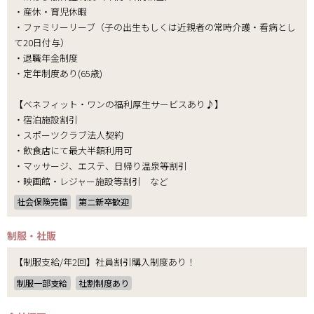
・産休・育児休暇
・ファミリーリーブ（子の出生もしくは近親者の常時介護・看病とし
て20日付与）
・退職年金制度
・定年制度あり(65歳)
【ベネフィット・ワンの福利厚生サービスあり♪】
・宿泊施設割引
・スポーツクラブ法人契約
・飲食店にて最大半額利用可
・マッサージ、エステ、日帰り温泉等割引
・映画館・レジャー施設等割引 など
社会保険完備
第二新卒歓迎
制服・社販
【制服支給/年2回】社員割引購入制度あり！
制服一部支給
社割制度あり