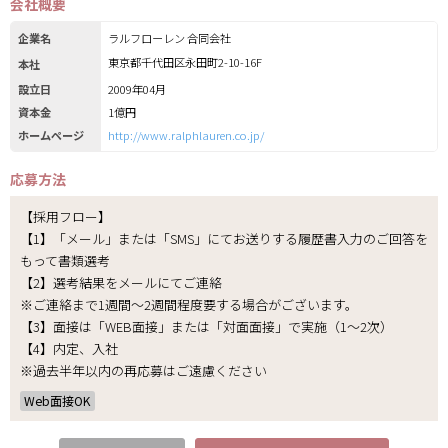
会社概要
企業名
ラルフローレン 合同会社
東京都千代田区永田町2-10-16F
本社
設立日
2009年04月
資本金
1億円
ホームページ
http://www.ralphlauren.co.jp/
応募方法
【採用フロー】
【1】「メール」または「SMS」にてお送りする履歴書入力のご回答を
もって書類選考
【2】選考結果をメールにてご連絡
※ご連絡まで1週間～2週間程度要する場合がございます。
【3】面接は「WEB面接」または「対面面接」で実施（1～2次）
【4】内定、入社
※過去半年以内の再応募はご遠慮ください
Web面接OK