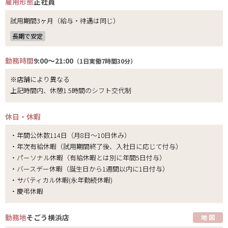
雇用形態
正社員
試用期間3ヶ月（給与・待遇は同じ）
長期で安定
勤務時間
9:00～21:00
（1日実働7時間30分）
※店舗により異なる
上記時間内、休憩1.5時間のシフト交代制
休日・休暇
・年間公休数114日（月8日～10日休み）
・年次有給休暇（試用期間終了後、入社日に応じて付与）
・パーソナル休暇（有給休暇とは別に年間5日付与）
・バースデー休暇（誕生日から1週間以内に1日付与）
・サバティカル休暇(永年勤続休暇)
・慶弔休暇
勤務地
そごう横浜店
地 図