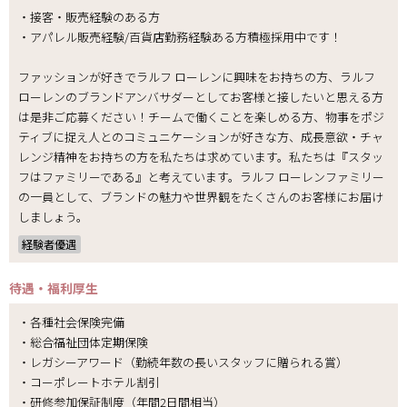
・接客・販売経験のある方
・アパレル販売経験/百貨店勤務経験ある方積極採用中です！
ファッションが好きでラルフ ローレンに興味をお持ちの方、ラルフ
ローレンのブランドアンバサダーとしてお客様と接したいと思える方
は是非ご応募ください！チームで働くことを楽しめる方、物事をポジ
ティブに捉え人とのコミュニケーションが好きな方、成長意欲・チャ
レンジ精神をお持ちの方を私たちは求めています。私たちは『スタッ
フはファミリーである』と考えています。ラルフ ローレンファミリー
の一員として、ブランドの魅力や世界観をたくさんのお客様にお届け
しましょう。
経験者優遇
待遇・福利厚生
・各種社会保険完備
・総合福祉団体定期保険
・レガシーアワード（勤続年数の長いスタッフに贈られる賞）
・コーポレートホテル割引
・研修参加保証制度（年間2日間相当）