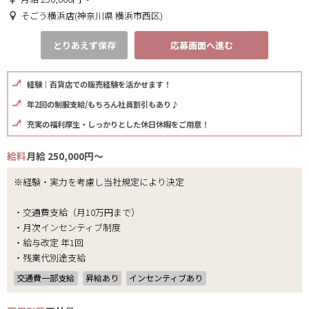
そごう横浜店(神奈川県 横浜市西区)
とりあえず保存
応募画面へ進む
経験｜百貨店での販売経験を活かせます！
年2回の制服支給/もちろん社員割引もあり♪
充実の福利厚生・しっかりとした休日休暇をご用意！
給料
月給 250,000円～
※経験・実力を考慮し当社規定により決定
・交通費支給（月10万円まで）
・月次インセンティブ制度
・給与改定 年1回
・残業代別途支給
交通費一部支給
昇給あり
インセンティブあり