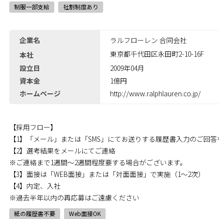
制服一部支給
社割制度あり
企業名
ラルフローレン 合同会社
東京都千代田区永田町2-10-16F
本社
設立日
2009年04月
資本金
1億円
ホームページ
http://www.ralphlauren.co.jp/
【採用フロー】
【1】「メール」または「SMS」にてお送りする履歴書入力のご回答
【2】選考結果をメールにてご連絡
※ご連絡まで1週間～2週間程度要する場合がございます。
【3】面接は「WEB面接」または「対面面接」で実施（1～2次）
【4】内定、入社
※過去半年以内の再応募はご遠慮ください
紙の履歴書不要
Web面接OK