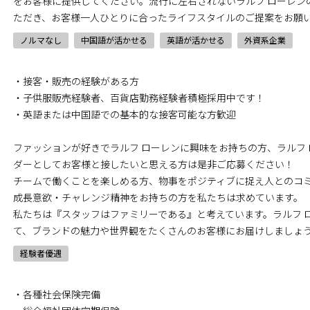
をお客様に提供してください。流行に左右されないラルフ ローレン
ただき、お客様一人ひとりに合ったライフスタイルのご提案をお願
ノルマなし
中国語が活かせる
英語が活かせる
外資系企業
・接客・販売の経験がある方
・子供服販売経験者、百貨店勤務経験者積極採用中です！
・英語または中国語での基本的な接客可能な方歓迎
ファッションが好きでラルフ ローレンに興味をお持ちの方、ラルフ
ダーとしてお客様と接したいと思える方は是非ご応募ください！
チームで働くことを楽しめる方、物事をポジティブに捉え人とのコ
成長意欲・チャレンジ精神をお持ちの方を私たちは求めています。
私たちは『スタッフはファミリーである』と考えています。ラルフ 
て、ブランドの魅力や世界観をたくさんのお客様にお届けしましょ
経験者優遇
・各種社会保険完備