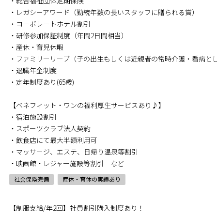
・総合福祉団体定期保険
・レガシーアワード（勤続年数の長いスタッフに贈られる賞）
・コーポレートホテル割引
・研修参加保証制度（年間2日間相当）
・産休・育児休暇
・ファミリーリーブ（子の出生もしくは近親者の常時介護・看病とし
・退職年金制度
・定年制度あり(65歳)
【ベネフィット・ワンの福利厚生サービスあり♪】
・宿泊施設割引
・スポーツクラブ法人契約
・飲食店にて最大半額利用可
・マッサージ、エステ、日帰り温泉等割引
・映画館・レジャー施設等割引 など
社会保険完備
産休・育休の実績あり
【制服支給/年2回】社員割引購入制度あり！