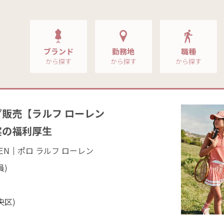
ブランド
勤務地
職種
から探す
から探す
から探す
販売【ラルフ ローレン
実の福利厚生
AUREN｜ポロ ラルフ ローレン
員)
央区)