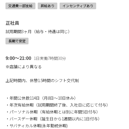
交通費一部支給
昇給あり
インセンティブあり
正社員
試用期間3ヶ月（給与・待遇は同じ）
長期で安定
9:00～21:00
1日実働7時間30分
※店舗により異なる
上記時間内、休憩1.5時間のシフト交代制
・年間公休数114日（月8日～10日休み）
・年次有給休暇（試用期間終了後、入社日に応じて付与）
・パーソナル休暇（有給休暇とは別に年間5日付与）
・バースデー休暇（誕生日から1週間以内に1日付与）
・サバティカル休暇(永年勤続休暇)