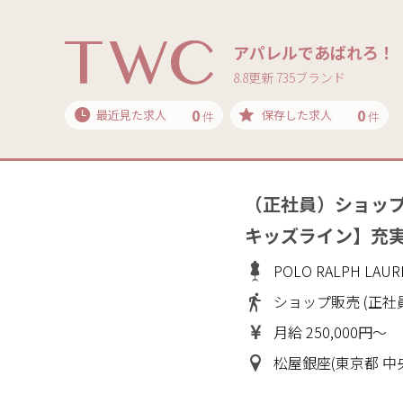
アパレルであばれろ！
8.8更新 735ブランド
0
0
最近見た求人
保存した求人
件
件
（正社員）ショップ
キッズライン】充
POLO RALPH L
ショップ販売 (正社
月給 250,000円～
松屋銀座(東京都 中