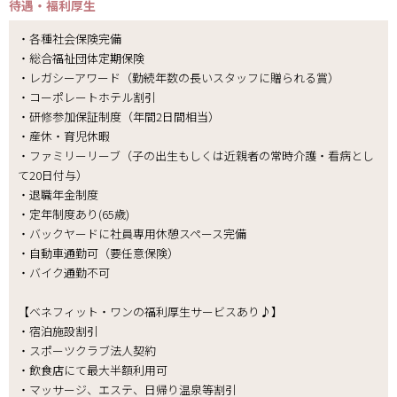
待遇・福利厚生
・各種社会保険完備
・総合福祉団体定期保険
・レガシーアワード（勤続年数の長いスタッフに贈られる賞）
・コーポレートホテル割引
・研修参加保証制度（年間2日間相当）
・産休・育児休暇
・ファミリーリーブ（子の出生もしくは近親者の常時介護・看病とし
て20日付与）
・退職年金制度
・定年制度あり(65歳)
・バックヤードに社員専用休憩スペース完備
・自動車通勤可（要任意保険）
・バイク通勤不可
【ベネフィット・ワンの福利厚生サービスあり♪】
・宿泊施設割引
・スポーツクラブ法人契約
・飲食店にて最大半額利用可
・マッサージ、エステ、日帰り温泉等割引