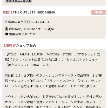
年間休日110日以上
勤務地
THE OUTLETS HIROSHIMA
地 図
広島県広島市佐伯区石内東4-1-1
西広島駅 / 新井口駅 / 横川(広島)駅
営業時間 10:00~20:00
仕事内容
ショップ販売
【POLO RALPH LAUREN FACTORY STORE ジアウトレット広
島】"ジアウトレット広島"にある店舗にて、セールスアソシエイト
（販売スタッフ）を募集します。
具体的には、お客様へのファッションアドバイス・商品管理・レジ業
務・ディスプレイ作りなど、”ブランドアンバサダー”として、ラルフ
ローレンの魅力をより多くのお客様に広めていただくお仕事です。
アウトレットの店舗では、お客様のご来店者数が多く、生産性の高い
オペレーション管理と連携のとれたチームワークが求められます。そ
のような環境の中で、ホスピタリティを大切にしながら、最高のサー