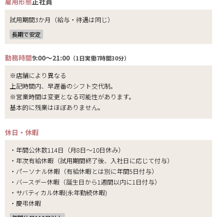
雇用形態
正社員
試用期間3か月（給与・待遇は同じ）
長期で安定
勤務時間
9:00～21:00
（1日実働7時間30分）
※店舗により異なる
上記時間内、早遅番のシフト交代制。
※営業時間は変更となる可能性があります。
基本的に残業はほぼありません。
休日・休暇
・年間公休数114日（月8日～10日休み）
・年次有給休暇（試用期間終了後、入社日に応じて付与）
・パーソナル休暇（有給休暇とは別に年間5日付与）
・バースデー休暇（誕生日から1週間以内に1日付与）
・サバティカル休暇(永年勤続休暇)
・慶弔休暇