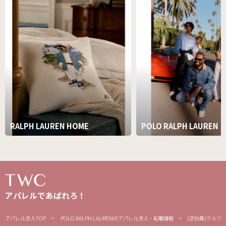
RALPH LAUREN HOME
POLO RALPH LAUREN
アパレルであばれろ！
アパレル求人TOP
POLO RALPH LAURENのアパレル求人・転職情報
(正社員)ラルフ