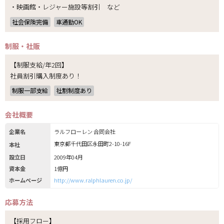
・映画館・レジャー施設等割引 など
社会保険完備
車通勤OK
制服・社販
【制服支給/年2回】
社員割引購入制度あり！
制服一部支給
社割制度あり
会社概要
企業名
ラルフローレン 合同会社
東京都千代田区永田町2-10-16F
本社
設立日
2009年04月
資本金
1億円
ホームページ
http://www.ralphlauren.co.jp/
応募方法
【採用フロー】