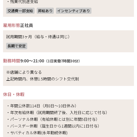
・残業代別途支給
交通費一部支給
昇給あり
インセンティブあり
雇用形態
正社員
試用期間3ヶ月（給与・待遇は同じ）
長期で安定
勤務時間
9:00～21:00
（1日実働7時間30分）
※店舗により異なる
上記時間内、休憩1.5時間のシフト交代制
休日・休暇
・年間公休数114日（月8日～10日休み）
・年次有給休暇（試用期間終了後、入社日に応じて付与）
・パーソナル休暇（有給休暇とは別に年間5日付与）
・バースデー休暇（誕生日から1週間以内に1日付与）
・サバティカル休暇(永年勤続休暇)