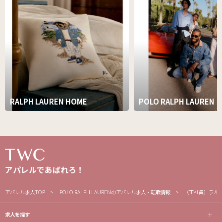
RALPH LAUREN HOME
POLO RALPH LAUREN
アパレルであばれろ！
アパレル求人TOP
POLO RALPH LAURENのアパレル求人・転職情報
（正社員）ラル
求人を探す