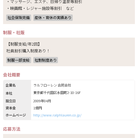
・マッサージ、エステ、日帰り温泉等割引
・映画館・レジャー施設等割引 など
社会保険完備
産休・育休の実績あり
制服・社販
【制服支給/年2回】
社員割引購入制度あり！
制服一部支給
社割制度あり
会社概要
企業名
ラルフローレン 合同会社
東京都千代田区永田町2-10-16F
本社
設立日
2009年04月
資本金
1億円
ホームページ
http://www.ralphlauren.co.jp/
応募方法