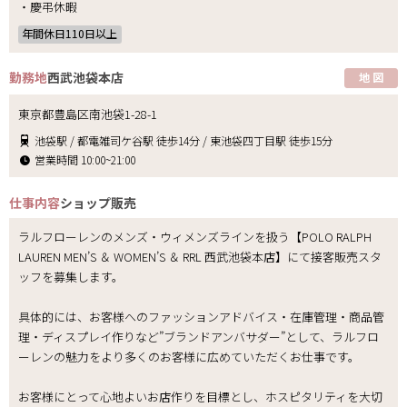
・慶弔休暇
年間休日110日以上
勤務地
西武池袋本店
地 図
東京都豊島区南池袋1-28-1
池袋駅 / 都電雑司ケ谷駅 徒歩14分 / 東池袋四丁目駅 徒歩15分
営業時間 10:00~21:00
仕事内容
ショップ販売
ラルフローレンのメンズ・ウィメンズラインを扱う【POLO RALPH
LAUREN MEN’S ＆ WOMEN’S ＆ RRL 西武池袋本店】にて接客販売スタ
ッフを募集します。
具体的には、お客様へのファッションアドバイス・在庫管理・商品管
理・ディスプレイ作りなど”ブランドアンバサダー”として、ラルフロ
ーレンの魅力をより多くのお客様に広めていただくお仕事です。
お客様にとって心地よいお店作りを目標とし、ホスピタリティを大切