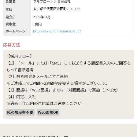
企業名
ラルフローレン 合同会社
東京都千代田区永田町2-10-16F
本社
設立日
2009年04月
資本金
1億円
ホームページ
http://www.ralphlauren.co.jp/
応募方法
【採用フロー】
【1】「メール」または「SMS」にてお送りする履歴書入力のご回答を
もって書類選考
【2】選考結果をメールにてご連絡
※ご連絡まで1週間～2週間程度要する場合がございます。
【3】面接は「WEB面接」または「対面面接」で実施（1～2次）
【4】内定、入社
※過去半年以内の再応募はご遠慮ください
紙の履歴書不要
Web面接OK