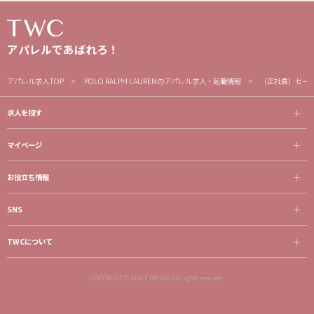
アパレルであばれろ！
アパレル求人TOP
POLO RALPH LAURENのアパレル求人・転職情報
（正社員）セール
求人を探す
マイページ
お役立ち情報
SNS
TWCについて
COPYRIGHT © STAFF BRIDGE All rights reserved.