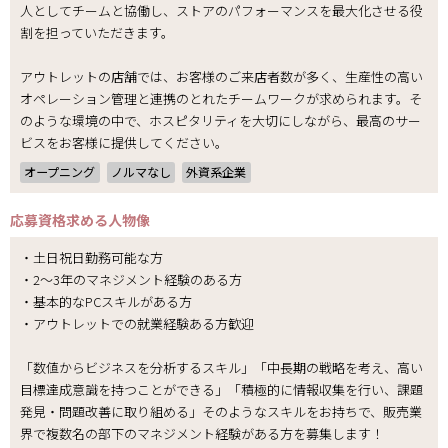
人としてチームと協働し、ストアのパフォーマンスを最大化させる役
割を担っていただきます。
アウトレットの店舗では、お客様のご来店者数が多く、生産性の高い
オペレーション管理と連携のとれたチームワークが求められます。そ
のような環境の中で、ホスピタリティを大切にしながら、最高のサー
ビスをお客様に提供してください。
オープニング
ノルマなし
外資系企業
応募資格
求める人物像
・土日祝日勤務可能な方
・2～3年のマネジメント経験のある方
・基本的なPCスキルがある方
・アウトレットでの就業経験ある方歓迎
「数値からビジネスを分析するスキル」「中長期の戦略を考え、高い
目標達成意識を持つことができる」「積極的に情報収集を行い、課題
発見・問題改善に取り組める」そのようなスキルをお持ちで、販売業
界で複数名の部下のマネジメント経験がある方を募集します！