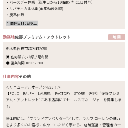
・バースデー休暇（誕生日から1週間以内に1日付与）
・サバティカル休暇(永年勤続休暇)
・慶弔休暇
年間休日110日以上
勤務地
佐野プレミアム・アウトレット
地 図
栃木県佐野市越名町2058
佐野駅 / 小山駅 / 足利駅
営業時間 10:00~20:00
仕事内容
その他
＜リニューアルオープン4/23！＞
【POLO RALPH LAUREN FACTORY STORE 佐野】"佐野プレミ
アム・アウトレット"にある店舗にてセールスマネージャーを募集しま
す。
具体的には、"ブランドアンバサダー"として、ラルフ ローレンの魅力
をより多くのお客様に広めていただく事から、店舗運営・管理者の一