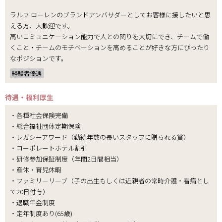
ラルフ ローレンのブランドアンバサダーとしてお客様に接したいと思
える方、大歓迎です。
高いコミュニケーション能力で人との関りを大切にでき、チームで働
くこと・チームのモチベーションを高めることが好きな方にぴったり
なポジションです。
経験者優遇
待遇・福利厚生
・各種社会保険完備
・総合福祉団体定期保険
・レガシーアワード（勤続年数の長いスタッフに贈られる賞）
・コーポレートホテル割引
・研修参加保証制度（年間2日間相当）
・産休・育児休暇
・ファミリーリーブ（子の出生もしくは近親者の常時介護・看病とし
て20日付与）
・退職年金制度
・定年制度あり(65歳)