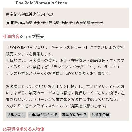
The Polo Women's Store
東京都渋谷区神宮前5-17-13
明治神宮前駅 徒歩5分 / 原宿駅 徒歩9分 / 表参道駅 徒歩9分
仕事内容
ショップ販売
【POLO RALPH LAUREN｜キャットストリート】にてアパレルの接客
販売スタッフを募集します。
具体的には、お客様への接客、販売・在庫管理・商品管理・ディスプ
レイ作り・レジ業務など”ブランドアンバサダー”として、ラルフロー
レンの魅力をより多くのお客様に広めていただくお仕事です。
お客様にとって心地よいお店作りを目標とし、ホスピタリティを大切
にしながら、最高のサービスをお客様に提供してください。流行に左
右されないラルフローレンの世界観をお客様に体感していただき、一
人ひとりに合ったライフスタイルのご提案をお願いします。
ノルマなし
中国語が活かせる
英語が活かせる
外資系企業
応募資格
求める人物像