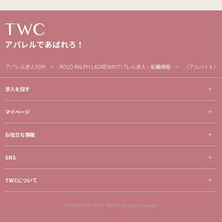
アパレルであばれろ！
アパレル求人TOP
POLO RALPH LAURENのアパレル求人・転職情報
（アルバイト）
求人を探す
マイページ
お役立ち情報
SNS
TWCについて
COPYRIGHT © STAFF BRIDGE All rights reserved.