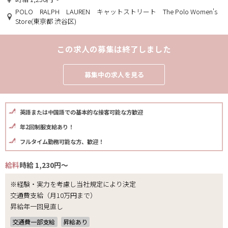
POLO RALPH LAUREN キャットストリート The Polo Women's
Store(東京都 渋谷区)
この求人の募集は終了しました
募集中の求人を見る
英語または中国語での基本的な接客可能な方歓迎
年2回制服支給あり！
フルタイム勤務可能な方、歓迎！
給料
時給 1,230円～
※経験・実力を考慮し当社規定により決定
交通費支給（月10万円まで）
昇給年一回見直し
交通費一部支給
昇給あり