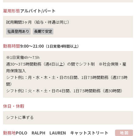
雇用形態
アルバイト/パート
試用期間3ヶ月（給与・待遇は同じ）
社員登用あり
長期で安定
勤務時間
9:00～21:00
（1日実働4時間以上）
※1日実働4h～7.5h
週30～37.5時間勤務（週4日以上）の間でシフト制 ※社会保険・雇
用保険加入
シフト例1：月・水・木・土・日の5日間、1日7.5時間勤務（週37.5時
間）
シフト例2：火・木・土・日の4日間、1日7.5時間勤務（週30時間）
休日・休暇
シフトに準ずる
勤務地
POLO RALPH LAUREN キャットストリート
地 図