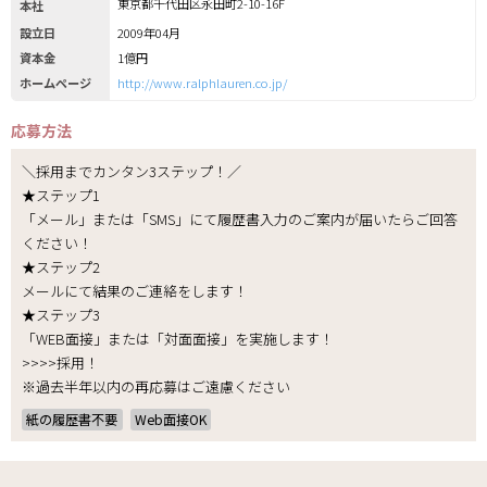
東京都千代田区永田町2-10-16F
本社
設立日
2009年04月
資本金
1億円
ホームページ
http://www.ralphlauren.co.jp/
応募方法
＼採用までカンタン3ステップ！／
★ステップ1
「メール」または「SMS」にて履歴書入力のご案内が届いたらご回答
ください！
★ステップ2
メールにて結果のご連絡をします！
★ステップ3
「WEB面接」または「対面面接」を実施します！
>>>>採用！
※過去半年以内の再応募はご遠慮ください
紙の履歴書不要
Web面接OK