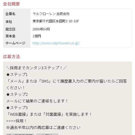
会社概要
企業名
ラルフローレン 合同会社
東京都千代田区永田町2-10-16F
本社
設立日
2009年04月
資本金
1億円
ホームページ
http://www.ralphlauren.co.jp/
応募方法
＼採用までカンタン3ステップ！／
★ステップ1
「メール」または「SMS」にて履歴書入力のご案内が届いたらご回答
ください！
★ステップ2
メールにて結果のご連絡をします！
★ステップ3
「WEB面接」または「対面面接」を実施します！
>>>>採用！
※過去半年以内の再応募はご遠慮ください