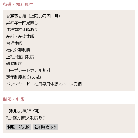
待遇・福利厚生
交通費支給（上限10万円／月）
昇給年一回見直し
年次有給休暇あり
産前・産後休暇
育児休暇
社内公募制度
正社員登用制度
研修制度
コーポレートホテル割引
定年制度あり(65歳)
バックヤードに社員専用休憩スペース完備
制服・社販
【制服支給/年2回】
社員割引購入制度あり！
制服一部支給
社割制度あり