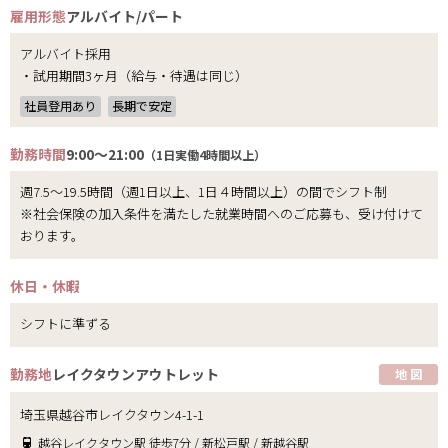
雇用形態
アルバイト/パート
アルバイト採用
・試用期間3ヶ月（給与・待遇は同じ）
社員登用あり
長期で安定
勤務時間
9:00～21:00
（1日実働4時間以上）
週7.5～19.5時間（週1日以上、1日４時間以上）の間でシフト制
※社会保険の加入条件を満たした就業時間へのご応募も、受け付けて
おります。
休日・休暇
シフトに準ずる
勤務地
レイクタウンアウトレット
地 図
埼玉県越谷市レイクタウン4-1-1
越谷レイクタウン駅 徒歩7分 / 新松戸駅 / 新越谷駅