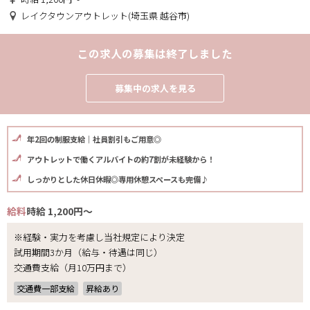
レイクタウンアウトレット(埼玉県 越谷市)
この求人の募集は終了しました
募集中の求人を見る
年2回の制服支給｜社員割引もご用意◎
アウトレットで働くアルバイトの約7割が未経験から！
しっかりとした休日休暇◎専用休憩スペースも完備♪
給料
時給 1,200円～
※経験・実力を考慮し当社規定により決定
試用期間3か月（給与・待遇は同じ）
交通費支給（月10万円まで）
交通費一部支給
昇給あり