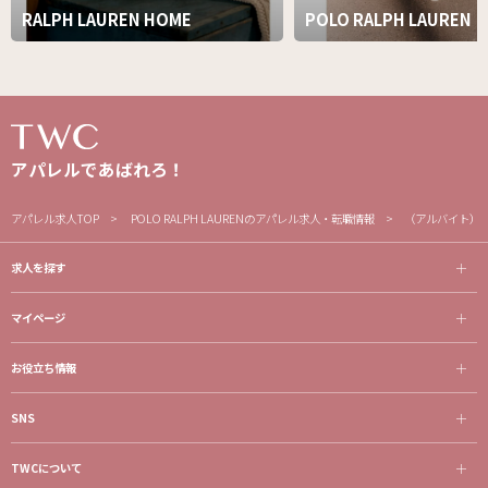
RALPH LAUREN HOME
POLO RALPH LAUREN
アパレルであばれろ！
アパレル求人TOP
POLO RALPH LAURENのアパレル求人・転職情報
（アルバイト）
求人を探す
マイページ
お役立ち情報
SNS
TWCについて