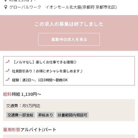
グローバルワーク イオンモール北大路(京都府 京都市北区)
この求人の募集は終了しました
募集中の求人を見る
【ノルマなし】楽しくお仕事できる環境◎
社員割引あり！お得にオシャレを楽しめます♪
経験｜週2日～、1日3時間～勤務OK
給料
時給 1,130円～
交通費：月5万円迄
交通費一部支給
昇給あり
扶養範囲内相談可
雇用形態
アルバイト/パート