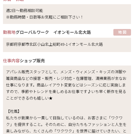
週2日～勤務相談可能
※勤務時間・日数等お気軽にご相談下さい！
勤務地
グローバルワーク イオンモール北大路
地 図
京都府京都市北区小山北上総町49-1イオンモール北大路
仕事内容
ショップ販売
アパレル販売スタッフとして、メンズ・ウィメンズ・キッズの洋服や
雑貨商品などの接客・販売・レジ対応・在庫管理、清掃業務が主なお
仕事になります。商品レイアウト変更などはシーズンに応じ実施しま
すので、季節やトレンドを楽しめるお仕事です♪いち早く新作を見る
ことができるのも嬉しい★
【社風】
私たちが創業から一貫して目指しているのは、お客さまに「ワクワ
ク」を提供すること。そのために、自分たちもファッションと人生を
楽しみながら、たくさんの「ワクワク」を世界に届けていきたい、と