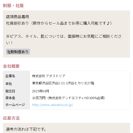
制服・社販
店頭商品着用
社員割引あり（新作からセール品までお得に購入可能です♪）
※ピアス、ネイル、髭については、面接時にお気軽にご相談くださ
い！
社割制度あり
会社概要
企業名
株式会社 アダストリア
東京都渋谷区渋谷2-21-1渋谷ヒカリエ27階
本社
設立日
2025年04月
資本金
10百万円（株式会社アンドエスティHD100%出資）
ホームページ
http://www.adastria.co.jp/
応募方法
選考の流れは下記です。