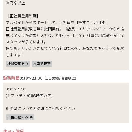
※高卒以上
【正社員登用制度】
アルバイトからスタートして、正社員を目指すことが可能！
正社員登用試験を年に数回実施。（店長・エリアマネジャーからの推
薦スタッフが対象）入社後、約1年～1年半で正社員登用試験を受ける
スタッフが多くいます。
何でもチャレンジさせてくれる社風なので、あなたのキャリアを応援
しますよ！
社員登用あり
長期で安定
勤務時間
9:30～21:30
（1日実働3時間以上）
9:30～21:30
(シフト制・実働8時間以内)
※希望について面接時にご相談ください
早番出勤のみOK
休日・休暇