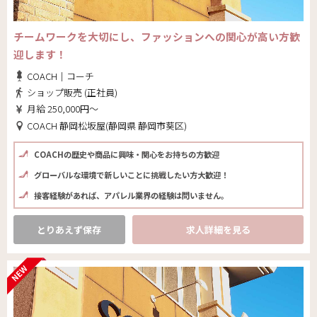
チームワークを大切にし、ファッションへの関心が高い方歓
迎します！
COACH｜コーチ
ショップ販売 (正社員)
月給 250,000円～
COACH 静岡松坂屋(静岡県 静岡市葵区)
COACHの歴史や商品に興味・関心をお持ちの方歓迎
グローバルな環境で新しいことに挑戦したい方大歓迎！
接客経験があれば、アパレル業界の経験は問いません。
とりあえず保存
求人詳細を見る