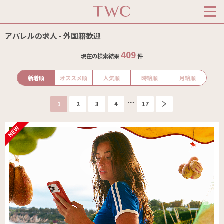
アパレルの求人 - 外国籍歓迎
409
現在の検索結果
件
新着順
オススメ順
人気順
時給順
月給順
1
2
3
4
17