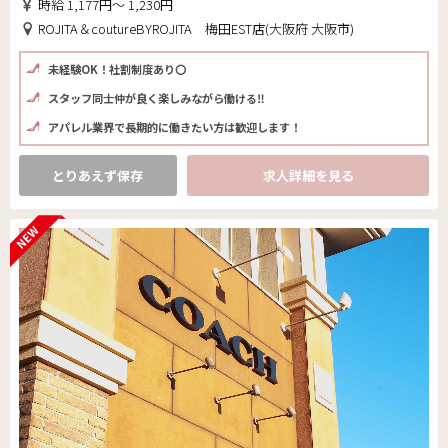
時給 1,177円～ 1,230円
ROJITA＆coutureBYROJITA 梅田EST店(大阪府 大阪市)
未経験OK！社割制度あり〇
スタッフ同士仲が良く楽しみながら働ける‼
アパレル業界で長期的に働きたい方は歓迎します！
とりあえず保存
求人詳細を見る