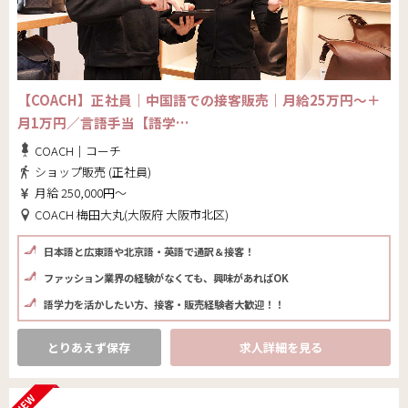
【COACH】正社員｜中国語での接客販売｜月給25万円～＋
月1万円／言語手当【語学…
COACH｜コーチ
ショップ販売 (正社員)
月給 250,000円～
COACH 梅田大丸(大阪府 大阪市北区)
日本語と広東語や北京語・英語で通訳＆接客！
ファッション業界の経験がなくても、興味があればOK
語学力を活かしたい方、接客・販売経験者大歓迎！！
とりあえず保存
求人詳細を見る