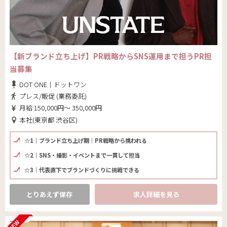
【新ブランド立ち上げ】PR戦略からSNS運用まで担うPR担
当募集
DOT ONE｜ドットワン
プレス/販促 (業務委託)
月給 150,000円～ 350,000円
本社(東京都 渋谷区)
☆1｜ブランド立ち上げ期｜PR戦略から携われる
☆2｜SNS・撮影・イベントまで一貫して担当
☆3｜代表直下でブランドづくりに挑戦できる
とりあえず保存
求人詳細を見る