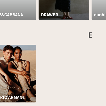
E&GABBANA
DRAWER
dunhil
E
RIO ARMANI