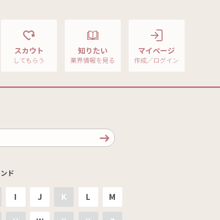
スカウト
知りたい
マイページ
してもらう
業界情報を見る
作成／ログイン
ンド
I
J
K
L
M