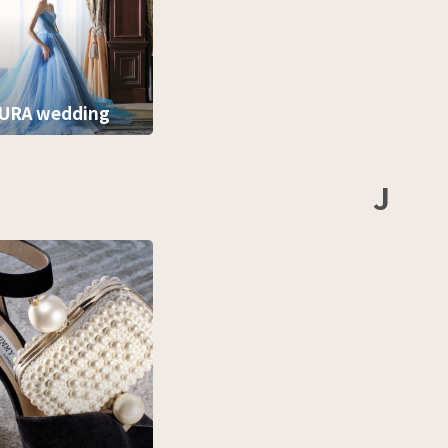
URA wedding
J