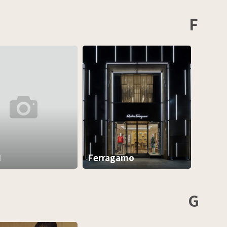
F
I
Ferragamo
G