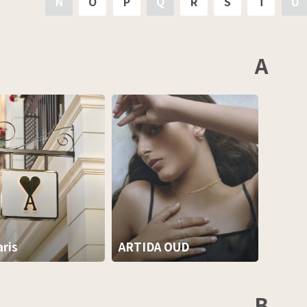
N
O
P
Q
R
S
T
U
A
aris
ARTIDA OUD
B