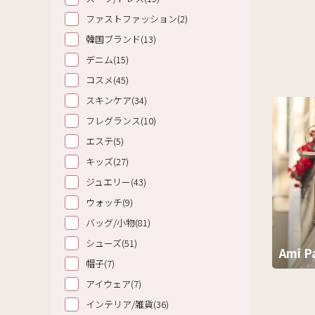
ファストファッション(2)
韓国ブランド(13)
デニム(15)
コスメ(45)
スキンケア(34)
フレグランス(10)
エステ(5)
キッズ(27)
ジュエリー(43)
ウォッチ(9)
バッグ/小物(81)
シューズ(51)
Ami P
帽子(7)
アイウェア(7)
インテリア/雑貨(36)