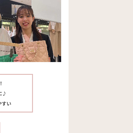
！
に♪
やすい