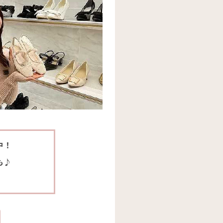
中！
も♪