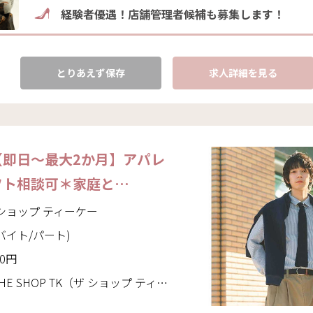
経験者優遇！店舗管理者候補も募集します！
とりあえず保存
求人詳細を見る
【即日～最大2か月】アパレ
フト相談可＊家庭と…
ザ ショップ ティーケー
バイト/パート)
00円
P TK（ザ ショップ ティーケー）(埼玉県 三郷市)