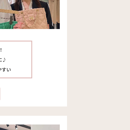
！
に♪
やすい