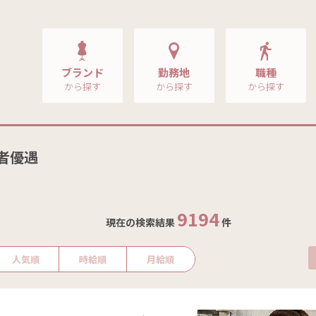
ブランド
勤務地
職種
から探す
から探す
から探す
験者優遇
9194
現在の検索結果
件
人気順
時給順
月給順