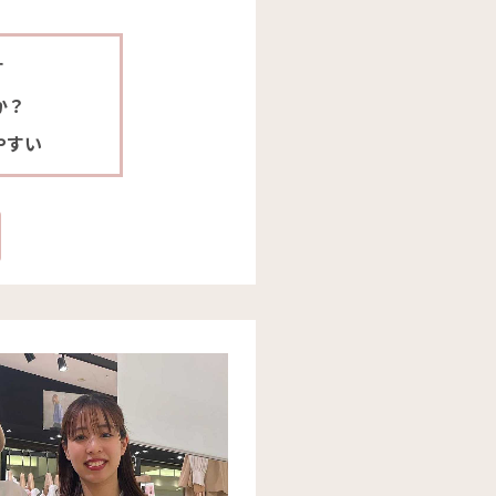
す
か？
やすい