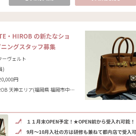
RTE・HIROB の新たなショ
プニングスタッフ募集
デクーヴェルト
員)
20,000円
ROB 天神エリア(福岡県 福岡市中央区)
１１月末OPEN予定！★OPEN前から受入れ可能！
9月～10月入社の方は研修も兼ねて都内店で受入