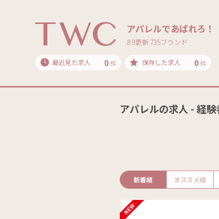
アパレルであばれろ！
8.9更新 735ブランド
0
0
最近見た求人
保存した求人
件
件
アパレルの求人 - 経
新着順
オススメ順