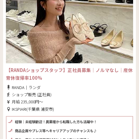
【RANDAショップスタッフ】正社員募集｜ノルマなし｜産休
育休復帰率100%
RANDA｜ランダ
ショップ販売 (正社員)
月給 235,000円～
IKSPIARI(千葉県 浦安市)
経験｜未経験歓迎！異業種から転職した方も活躍中！
商品企画やプレス等へキャリアアップのチャンスも♪