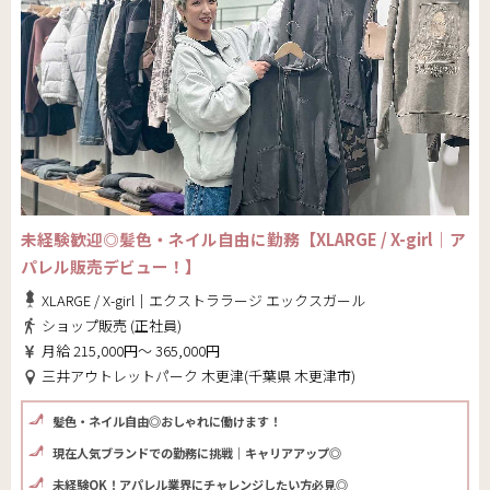
未経験歓迎◎髪色・ネイル自由に勤務【XLARGE / X-girl｜ア
パレル販売デビュー！】
XLARGE / X-girl｜エクストララージ エックスガール
ショップ販売 (正社員)
月給 215,000円～ 365,000円
三井アウトレットパーク 木更津(千葉県 木更津市)
髪色・ネイル自由◎おしゃれに働けます！
現在人気ブランドでの勤務に挑戦｜キャリアアップ◎
未経験OK！アパレル業界にチャレンジしたい方必見◎