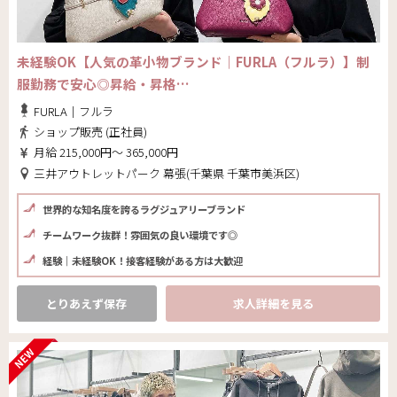
未経験OK【人気の革小物ブランド｜FURLA（フルラ）】制
服勤務で安心◎昇給・昇格…
FURLA｜フルラ
ショップ販売 (正社員)
月給 215,000円～ 365,000円
三井アウトレットパーク 幕張(千葉県 千葉市美浜区)
世界的な知名度を誇るラグジュアリーブランド
チームワーク抜群！雰囲気の良い環境です◎
経験｜未経験OK！接客経験がある方は大歓迎
とりあえず保存
求人詳細を見る