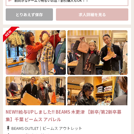
前向きなチームで明るいお店！割引購入もOK！！
とりあえず保存
求人詳細を見る
NEW!!給与UPしました!! BEAMS 木更津 【新卒/第2新卒募
集】千葉 ビームス アパレル
BEAMS OUTLET｜ビームス アウトレット