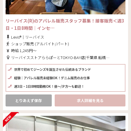
リーバイス(R)のアパレル販売スタッフ募集！接客販売＜週3
日・1日8時間｜インセ…
Levis®｜リーバイス
ショップ販売 (アルバイト/パート)
時給 1,245円～
リーバイスストアららぽーとTOKYO-BAY店(千葉県 船橋市)
世界で初めてジーンズを誕生させた伝統あるブランド
経験｜アパレル販売未経験OK！デニム販売のお仕事
週3日・1日8時間勤務OK！昼～/夕方～も歓迎！
とりあえず保存
求人詳細を見る