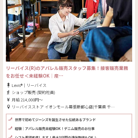
リーバイス(R)のアパレル販売スタッフ募集！接客販売業務
をお任せ＜未経験OK｜産…
Levis®｜リーバイス
ショップ販売 (契約社員)
月給 214,000円～
リーバイスストア イオンモール幕張新都心店(千葉県 千葉市美浜区)
世界で初めてジーンズを誕生させた伝統あるブランド
経験｜アパレル販売未経験OK！デニム販売のお仕事
シフト希望考慮します！最大3日問の連休取得もOK♪