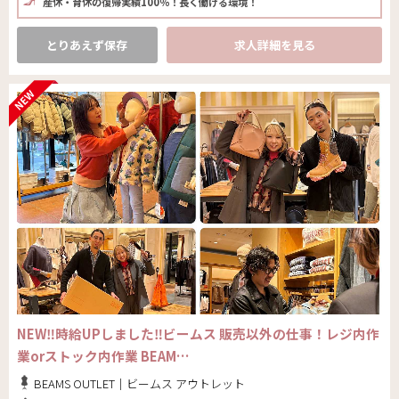
産休・育休の復帰実績100％！長く働ける環境！
とりあえず保存
求人詳細を見る
NEW‼時給UPしました‼ビームス 販売以外の仕事！レジ内作
業orストック内作業 BEAM…
BEAMS OUTLET｜ビームス アウトレット