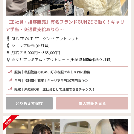
【正社員・接客販売】有名ブランドGUNZEで働く！キャリ
ア手当・交通費支給あり◎…
GUNZE OUTLET｜グンゼ アウトレット
ショップ販売 (正社員)
月給 215,000円～ 365,000円
酒々井プレミアム・アウトレット(千葉県 印旛郡酒々井町)
服装｜私服勤務のため、好きな服でおしゃれに勤務
手当｜福利厚生充実！キャリア手当10万円あり◎
経験｜未経験OK！正社員として活躍できるチャンス！
とりあえず保存
求人詳細を見る