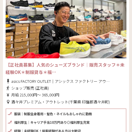
【正社員募集】人気のシューズブランド｜販売スタッフ＊未
経験OK＊制服貸与＊福…
asics FACTORY OUTLET｜アシックス ファクトリー アウトレット
ショップ販売 (正社員)
月給 215,000円～ 365,000円
酒々井プレミアム・アウトレット(千葉県 印旛郡酒々井町)
服装｜制服全身着用・髪色・ネイルもおしゃれに勤務
福利厚生｜キャリア手当10万円あり◎福利厚生充実
経験｜未経験OK！接客経験がある方は大歓迎