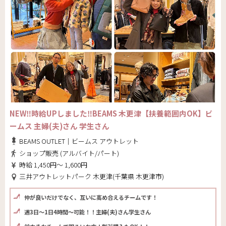
NEW‼時給UPしました‼BEAMS 木更津【扶養範囲内OK】ビ
ームス 主婦(夫)さん 学生さん
BEAMS OUTLET｜ビームス アウトレット
ショップ販売 (アルバイト/パート)
時給 1,450円～ 1,600円
三井アウトレットパーク 木更津(千葉県 木更津市)
仲が良いだけでなく、互いに高め合えるチームです！
週3日～1日4時間～可能！！主婦(夫)さん学生さん