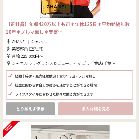
【正社員】年収430万以上も可＊年休125日＊平均勤続年数
10年＊ノルマ無し＊豊富…
CHANEL｜シャネル
美容部員 (正社員)
月給 225,000円～
シャネル フレグランス＆ビューティ そごう千葉店(千葉県 千葉市中央区)
経験｜接客・販売経験歓迎！賞与年3回・ノルマ無し
社歴に関わらず自分の強みを活かすことができる職場
ライフスタイルに合わせた様々な働き方ができます
とりあえず保存
求人詳細を見る