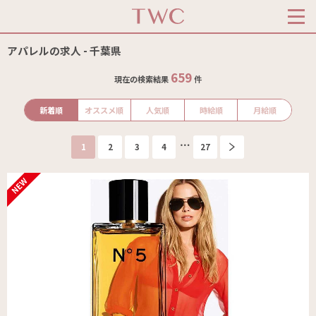
アパレルの求人 - 千葉県
659
現在の検索結果
件
新着順
オススメ順
人気順
時給順
月給順
1
2
3
4
27