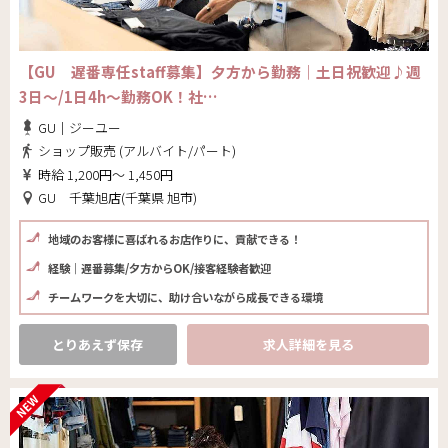
【GU 遅番専任staff募集】夕方から勤務｜土日祝歓迎♪週
3日～/1日4h～勤務OK！社…
GU｜ジーユー
ショップ販売 (アルバイト/パート)
時給 1,200円～ 1,450円
GU 千葉旭店(千葉県 旭市)
地域のお客様に喜ばれるお店作りに、貢献できる！
経験｜遅番募集/夕方からOK/接客経験者歓迎
チームワークを大切に、助け合いながら成長できる環境
とりあえず保存
求人詳細を見る