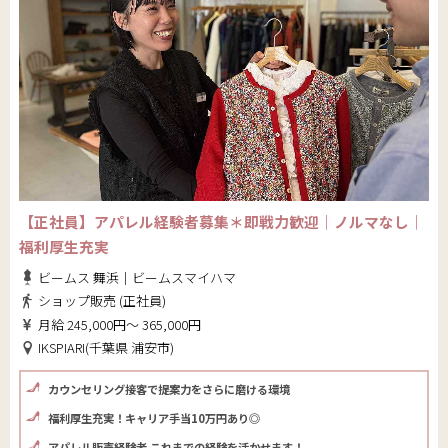
【正社員】アパレル経験者募集＊即戦力歓迎｜ノルマなし｜
福利厚生充実
ビームス 舞浜｜ビームスマイハマ
ショップ販売 (正社員)
月給 245,000円～ 365,000円
IKSPIARI(千葉県 浦安市)
カウンセリング接客で提案力をさらに磨ける環境
福利厚生充実！キャリア手当10万円あり◎
アパレル販売経験者 これまでの経験を活かせます！