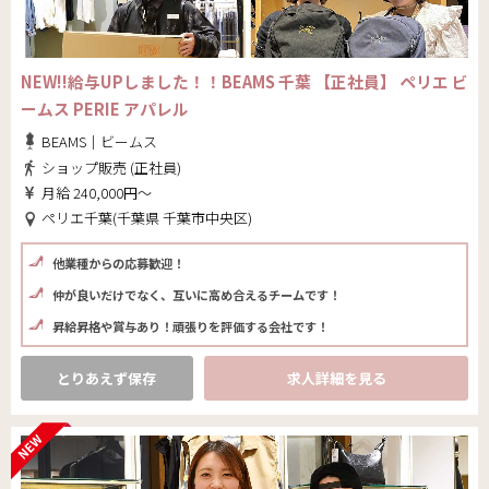
NEW!!給与UPしました！！BEAMS 千葉 【正社員】 ペリエ ビ
ームス PERIE アパレル
BEAMS｜ビームス
ショップ販売 (正社員)
月給 240,000円～
ペリエ千葉(千葉県 千葉市中央区)
他業種からの応募歓迎！
仲が良いだけでなく、互いに高め合えるチームです！
昇給昇格や賞与あり！頑張りを評価する会社です！
とりあえず保存
求人詳細を見る