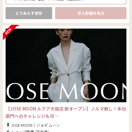
とりあえず保存
求人詳細を見る
【JOSE MOON ルクア大阪店 新オープン】ノルマ無し！本社
部門へのチャレンジも可…
JOSE MOON｜ジョゼ ムーン
ショップ販売 (正社員)