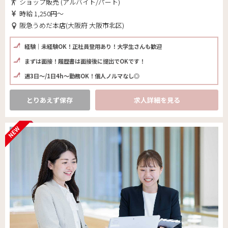
ショップ販売 (アルバイト/パート)
時給 1,250円～
阪急うめだ本店(大阪府 大阪市北区)
経験｜未経験OK！正社員登用あり！大学生さんも歓迎
まずは面接！履歴書は面接後に提出でOKです！
週3日～/1日4h～勤務OK！個人ノルマなし◎
とりあえず保存
求人詳細を見る