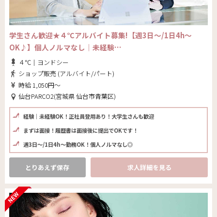
学生さん歓迎★４℃アルバイト募集!【週3日～/1日4h～
OK♪】個人ノルマなし｜未経験…
４℃｜ヨンドシー
ショップ販売 (アルバイト/パート)
時給 1,050円～
仙台PARCO2(宮城県 仙台市青葉区)
経験｜未経験OK！正社員登用あり！大学生さんも歓迎
まずは面接！履歴書は面接後に提出でOKです！
週3日～/1日4h～勤務OK！個人ノルマなし◎
とりあえず保存
求人詳細を見る