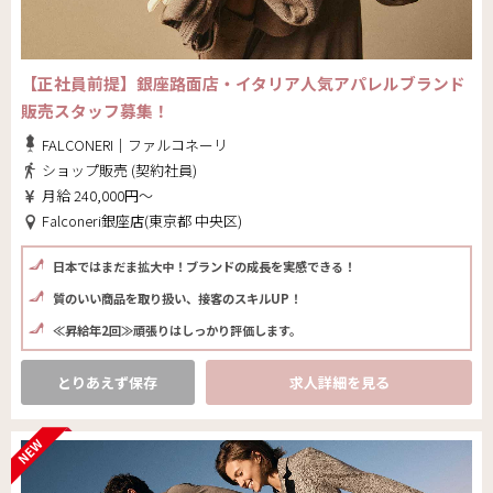
【正社員前提】銀座路面店・イタリア人気アパレルブランド
販売スタッフ募集！
FALCONERI｜ファルコネーリ
ショップ販売 (契約社員)
月給 240,000円～
Falconeri銀座店(東京都 中央区)
日本ではまだま拡大中！ブランドの成長を実感できる！
質のいい商品を取り扱い、接客のスキルUP！
≪昇給年2回≫頑張りはしっかり評価します。
とりあえず保存
求人詳細を見る