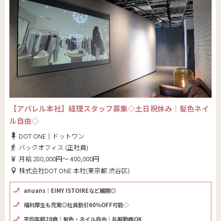
【アパレル本社】経理スタッフ募集◇土日祝休み｜髪色ネイ
ル自由◇
DOT ONE｜ドットワン
バックオフィス (正社員)
月給 280,000円～ 400,000円
株式会社DOT ONE 本社(東京都 渋谷区)
anuans｜EIMY ISTOIREなど展開◎
福利厚生も充実◎社員割引60％OFF可能◇
平均年齢28歳｜髪色・ネイル自由｜私服勤務OK