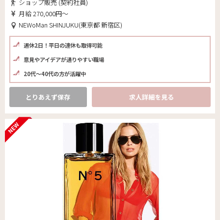
ショップ販売 (契約社員)
月給 270,000円～
NEWoMan SHINJUKU(東京都 新宿区)
週休2日！平日の連休も取得可能
意見やアイデアが通りやすい職場
20代～40代の方が活躍中
とりあえず保存
求人詳細を見る