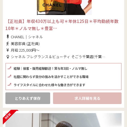
【正社員】年収430万以上も可＊年休125日＊平均勤続年数
10年＊ノルマ無し＊豊富…
CHANEL｜シャネル
美容部員 (正社員)
月給 225,000円～
シャネル フレグランス＆ビューティ そごう千葉店(千葉県 千葉市中央区)
経験｜接客・販売経験歓迎！賞与年3回・ノルマ無し
社歴に関わらず自分の強みを活かすことができる職場
ライフスタイルに合わせた様々な働き方ができます
とりあえず保存
求人詳細を見る