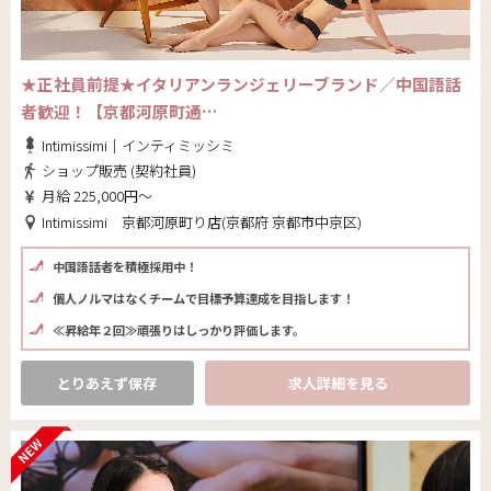
★正社員前提★イタリアンランジェリーブランド／中国語話
者歓迎！【京都河原町通…
Intimissimi｜インティミッシミ
ショップ販売 (契約社員)
月給 225,000円～
Intimissimi 京都河原町り店(京都府 京都市中京区)
中国語話者を積極採用中！
個人ノルマはなくチームで目標予算達成を目指します！
≪昇給年２回≫頑張りはしっかり評価します。
とりあえず保存
求人詳細を見る