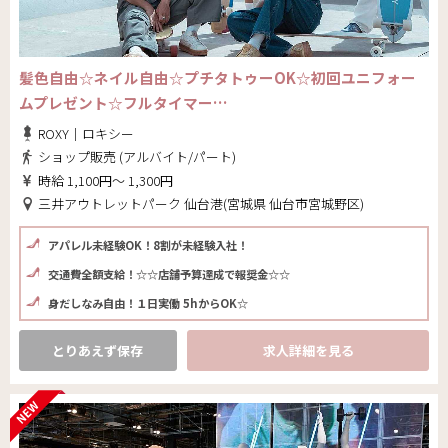
髪色自由☆ネイル自由☆プチタトゥーOK☆初回ユニフォー
ムプレゼント☆フルタイマー…
ROXY｜ロキシー
ショップ販売 (アルバイト/パート)
時給 1,100円～ 1,300円
三井アウトレットパーク 仙台港(宮城県 仙台市宮城野区)
アパレル未経験OK！8割が未経験入社！
交通費全額支給！☆☆店舗予算達成で報奨金☆☆
身だしなみ自由！１日実働 5hからOK☆
とりあえず保存
求人詳細を見る