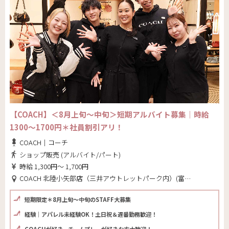
【COACH】＜8月上旬～中旬＞短期アルバイト募集│時給
1300～1700円＊社員割引アリ！
COACH｜コーチ
ショップ販売 (アルバイト/パート)
時給 1,300円～ 1,700円
COACH 北陸小矢部店（三井アウトレットパーク内）(富山県 小矢部市)
短期限定＊8月上旬～中旬のSTAFF大募集
経験│アパレル未経験OK！土日祝＆遅番勤務歓迎！
COACHが好き、チームプレーが好きな方大歓迎！