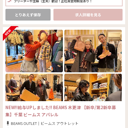
フリーターや主婦（主夫）歓迎！正社員登用制度あり！
とりあえず保存
求人詳細を見る
NEW!!給与UPしました!! BEAMS 木更津 【新卒/第2新卒募
集】千葉 ビームス アパレル
BEAMS OUTLET｜ビームス アウトレット