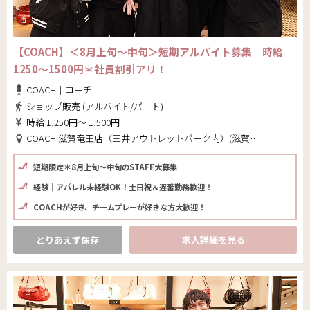
【COACH】＜8月上旬～中旬＞短期アルバイト募集│時給
1250～1500円＊社員割引アリ！
COACH｜コーチ
ショップ販売 (アルバイト/パート)
時給 1,250円～ 1,500円
COACH 滋賀竜王店（三井アウトレットパーク内）(滋賀県 蒲生郡竜王町)
短期限定＊8月上旬～中旬のSTAFF大募集
経験│アパレル未経験OK！土日祝＆遅番勤務歓迎！
COACHが好き、チームプレーが好きな方大歓迎！
とりあえず保存
求人詳細を見る