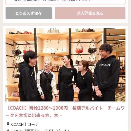
とりあえず保存
求人詳細を見る
【COACH】時給1280～1300円｜長期アルバイト│チームワ
ークを大切に出来る方、大…
COACH｜コーチ
ショップ販売 (アルバイト/パート)