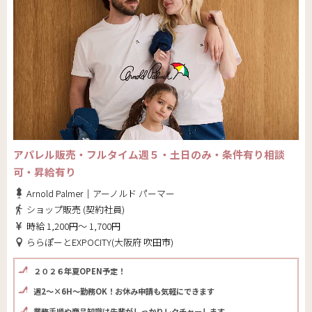
アパレル販売・フルタイム週５・土日のみ・条件有り相談
可・昇給有り
Arnold Palmer｜アーノルド パーマー
ショップ販売 (契約社員)
時給 1,200円～ 1,700円
ららぽーとEXPOCITY(大阪府 吹田市)
２０２６年夏OPEN予定！
週2～×6H～勤務OK！お休み申請も気軽にできます
業務手順や商品知識は先輩がしっかりレクチャーします