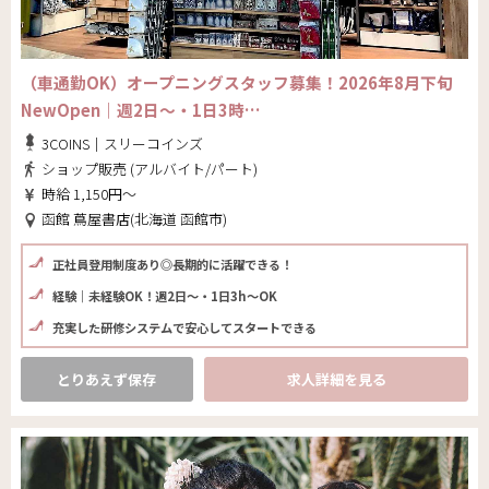
（車通勤OK）オープニングスタッフ募集！2026年8月下旬
NewOpen｜週2日～・1日3時…
3COINS｜スリーコインズ
ショップ販売 (アルバイト/パート)
時給 1,150円～
函館 蔦屋書店(北海道 函館市)
正社員登用制度あり◎長期的に活躍できる！
経験｜未経験OK！週2日～・1日3h～OK
充実した研修システムで安心してスタートできる
とりあえず保存
求人詳細を見る