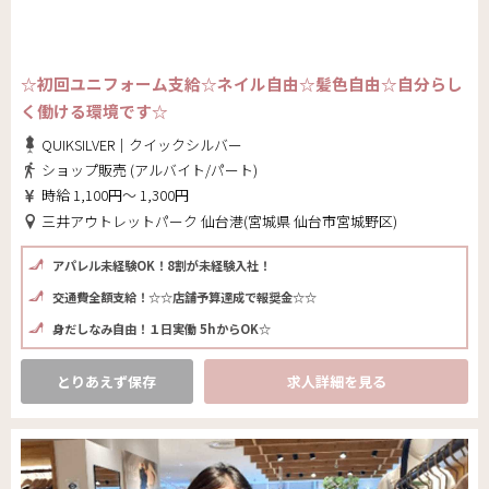
☆初回ユニフォーム支給☆ネイル自由☆髪色自由☆自分らし
く働ける環境です☆
QUIKSILVER｜クイックシルバー
ショップ販売 (アルバイト/パート)
時給 1,100円～ 1,300円
三井アウトレットパーク 仙台港(宮城県 仙台市宮城野区)
アパレル未経験OK！8割が未経験入社！
交通費全額支給！☆☆店舗予算達成で報奨金☆☆
身だしなみ自由！１日実働 5hからOK☆
とりあえず保存
求人詳細を見る