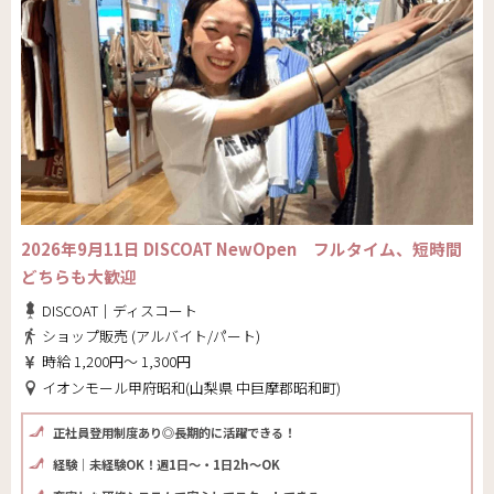
2026年9月11日 DISCOAT NewOpen フルタイム、短時間
どちらも大歓迎
DISCOAT｜ディスコート
ショップ販売 (アルバイト/パート)
時給 1,200円～ 1,300円
イオンモール甲府昭和(山梨県 中巨摩郡昭和町)
正社員登用制度あり◎長期的に活躍できる！
経験｜未経験OK！週1日～・1日2h～OK