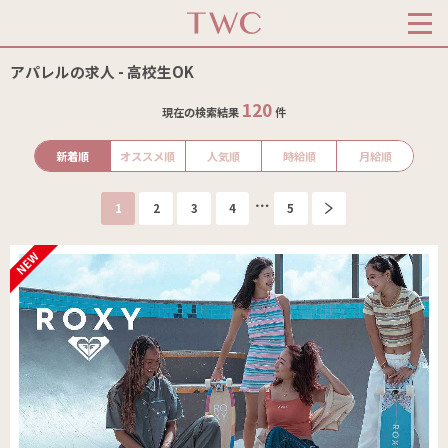
アパレルの求人 - 高校生OK
120
現在の検索結果
件
新着順
オススメ順
人気順
時給順
月給順
1
2
3
4
5