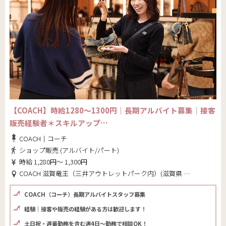
【COACH】時給1280～1300円｜長期アルバイト募集│接客
販売経験者＊スキルアップ…
COACH｜コーチ
ショップ販売 (アルバイト/パート)
時給 1,280円～ 1,300円
COACH 滋賀竜王（三井アウトレットパーク内）(滋賀県 蒲生郡竜王町)
COACH（コーチ）長期アルバイトスタッフ募集
経験│接客や販売の経験がある方は歓迎します！
土日祝・遅番勤務を含む週4日～勤務で相談OK！