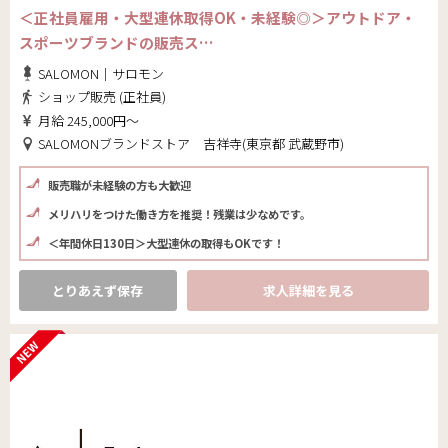
＜正社員雇用・大型連休取得OK・未経験◎＞アウトドア・
スポーツブランドの販売ス…
SALOMON｜サロモン
ショップ販売 (正社員)
月給 245,000円～
SALOMONブランドストア 吉祥寺(東京都 武蔵野市)
販売職が未経験の方も大歓迎
メリハリをつけた働き方を推奨！残業は少なめです。
＜年間休日130日＞大型連休の取得もOKです！
とりあえず保存
求人詳細を見る