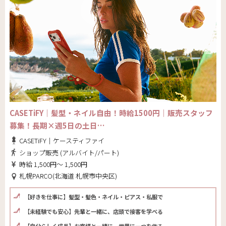
CASETiFY｜髪型・ネイル自由！時給1500円｜販売スタッフ
募集！長期×週5日の土日…
CASETiFY｜ケースティファイ
ショップ販売 (アルバイト/パート)
時給 1,500円～ 1,500円
札幌PARCO(北海道 札幌市中央区)
【好きを仕事に】髪型・髪色・ネイル・ピアス・私服で
【未経験でも安心】先輩と一緒に、店頭で接客を学べる
【自分らしく成長】お客様と一緒に、世界に一つを作る