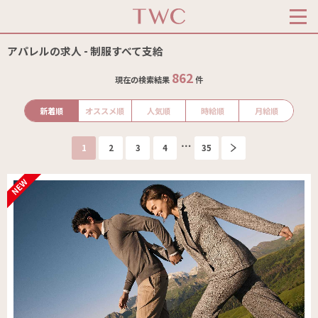
アパレルの求人 - 制服すべて支給
862
現在の検索結果
件
新着順
オススメ順
人気順
時給順
月給順
1
2
3
4
35