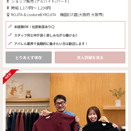
ショップ販売 (アルバイト/パート)
時給 1,177円～ 1,230円
ROJITA＆coutureBYROJITA 梅田EST店(大阪府 大阪市)
未経験OK！社割制度あり〇
スタッフ同士仲が良く楽しみながら働ける‼
アパレル業界で長期的に働きたい方は歓迎します！
とりあえず保存
求人詳細を見る