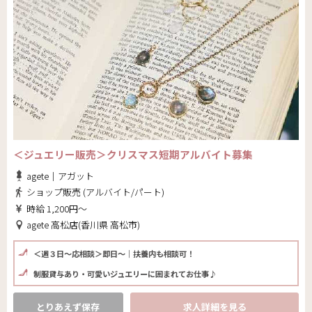
＜ジュエリー販売＞クリスマス短期アルバイト募集
agete｜アガット
ショップ販売 (アルバイト/パート)
時給 1,200円～
agete 高松店(香川県 高松市)
＜週３日～応相談＞即日～｜扶養内も相談可！
制服貸与あり・可愛いジュエリーに囲まれてお仕事♪
とりあえず保存
求人詳細を見る