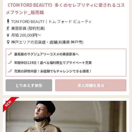
《TOM FORD BEAUTY》多くのセレブリティに愛されるコス
メブランド_販売職
TOM FORD BEAUTY｜トム フォード ビューティ
美容部員 (契約社員)
月給 200,000円～
神戸エリアの百貨店・店舗(兵庫県 神戸市)
最高級のラグジュアリーコスメの美容部員へ
年間休日124日！選べる福利厚生でプライベート充実
充実の研修内容！未経験でもチャレンジできる環境！
とりあえず保存
求人詳細を見る