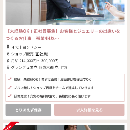
【未経験OK！正社員募集】お客様とジュエリーの出逢いを
つくるお仕事｜残業4H以…
４℃｜ヨンドシー
ショップ販売 (正社員)
月給 214,000円～ 300,000円
グランデュオ立川(東京都 立川市)
経験｜未経験OK！まずは面接！履歴書は後提出でOK
ノルマ無し！ショップ目標をチームで達成していきます
研修充実！充実の福利厚生で、長期的に長く働けます
とりあえず保存
求人詳細を見る