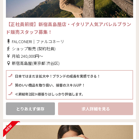
【正社員前提】新宿高島屋店・イタリア人気アパレルブラン
ド販売スタッフ募集！
FALCONERI｜ファルコネーリ
ショップ販売 (契約社員)
月給 240,000円～
新宿高島屋(東京都 渋谷区)
日本ではまだま拡大中！ブランドの成長を実感できる！
質のいい商品を取り扱い、接客のスキルUP！
≪昇給年2回≫頑張りはしっかり評価します。
とりあえず保存
求人詳細を見る