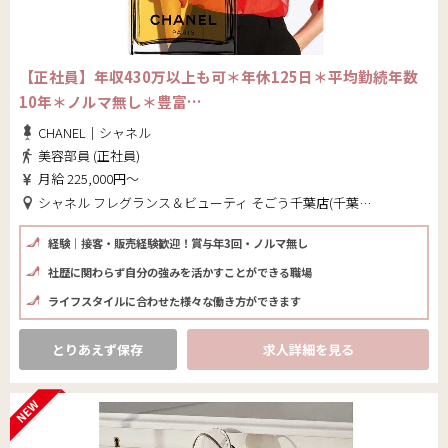
【正社員】年収430万以上も可＊年休125日＊平均勤続年数
10年＊ノルマ無し＊豊富…
CHANEL｜シャネル
美容部員 (正社員)
月給 225,000円～
シャネル フレグランス＆ビューティ そごう千葉店(千葉県 千葉市中央区)
経験｜接客・販売経験歓迎！賞与年3回・ノルマ無し
社歴に関わらず自分の強みを活かすことができる職場
ライフスタイルに合わせた様々な働き方ができます
とりあえず保存
求人詳細を見る