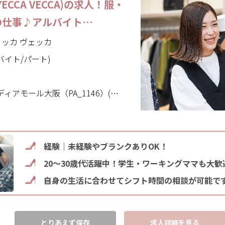
CCA VECCA)の求人！服・
の仕事♪アルバイト…
イェッカ ヴェッカ
バイト/パート)
ル大阪（PA_1146）(大阪府 大阪市北区)
経験｜未経験やブランクありOK！
20～30歳代活躍中！学生・ワーキングママも大歓
自身の生活に合わせてシフト時間の相談が可能で
とりあえず保存
求人詳細を見る