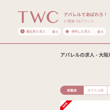
アパレルであばれろ！
8.7更新 736ブランド
0
0
最近見た求人
保存した求人
件
件
アパレルの求人 - 大阪
新着順
オススメ順