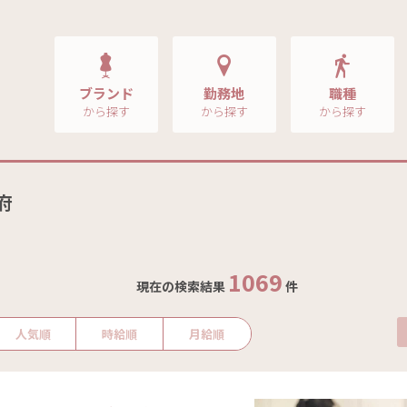
ブランド
勤務地
職種
から探す
から探す
から探す
府
1069
現在の検索結果
件
人気順
時給順
月給順