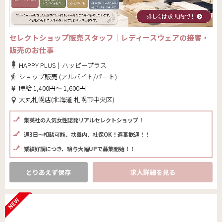
セレクトショップ販売スタッフ｜レディースウェアの接客・
販売のお仕事
HAPPY PLUS｜ハッピープラス
ショップ販売 (アルバイト/パート)
時給 1,400円～ 1,600円
大丸札幌店(北海道 札幌市中央区)
集英社の人気女性誌発リアルセレクトショップ！
週3日～相談可能、扶養内、社保OK！遅番歓迎！！
業績好調につき、給与大幅UPで募集開始！！
とりあえず保存
求人詳細を見る