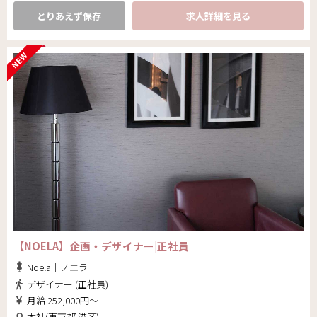
とりあえず保存
求人詳細を見る
【NOELA】企画・デザイナー|正社員
Noela｜ノエラ
デザイナー (正社員)
月給 252,000円～
本社(東京都 港区)