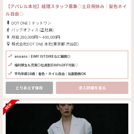
【アパレル本社】経理スタッフ募集◇土日祝休み｜髪色ネイ
ル自由◇
DOT ONE｜ドットワン
バックオフィス (正社員)
月給 280,000円～ 400,000円
株式会社DOT ONE 本社(東京都 渋谷区)
anuans｜EIMY ISTOIREなど展開◎
福利厚生も充実◎社員割引60％OFF可能◇
平均年齢28歳｜髪色・ネイル自由｜私服勤務OK
とりあえず保存
求人詳細を見る