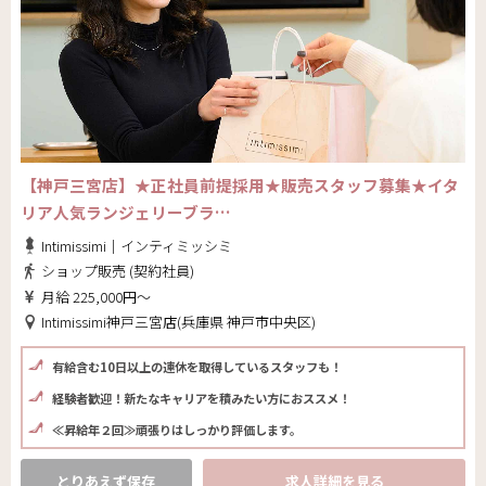
【神戸三宮店】★正社員前提採用★販売スタッフ募集★イタ
リア人気ランジェリーブラ…
Intimissimi｜インティミッシミ
ショップ販売 (契約社員)
月給 225,000円～
Intimissimi神戸三宮店(兵庫県 神戸市中央区)
有給含む10日以上の連休を取得しているスタッフも！
経験者歓迎！新たなキャリアを積みたい方におススメ！
≪昇給年２回≫頑張りはしっかり評価します。
とりあえず保存
求人詳細を見る