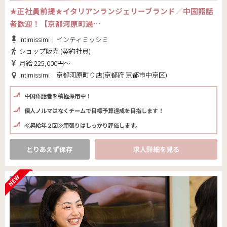
★正社員前提★イタリアンランジェリーブランド／中国語話
者歓迎！【京都河原町通…
Intimissimi｜インティミッシミ
ショップ販売 (契約社員)
月給 225,000円～
Intimissimi 京都河原町り店(京都府 京都市中京区)
中国語話者を積極採用中！
個人ノルマはなくチームで目標予算達成を目指します！
≪昇給年２回≫頑張りはしっかり評価します。
とりあえず保存
求人詳細を見る