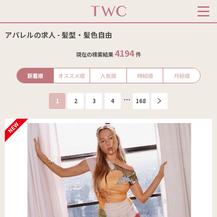
アパレルの求人 - 髪型・髪色自由
4194
現在の検索結果
件
新着順
オススメ順
人気順
時給順
月給順
1
2
3
4
168