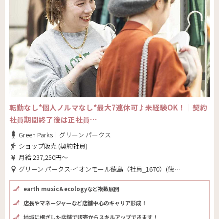
転勤なし*個人ノルマなし*最大7連休可♪未経験OK！｜契約
社員期間終了後は正社員…
Green Parks｜グリーン パークス
ショップ販売 (契約社員)
月給 237,250円～
グリーン パークス-イオンモール徳島（社員_1670）(徳島県 徳島市)
earth music＆ecologyなど複数展開
店長やマネージャーなど店舗中心のキャリア形成！
地域に根ざした店舗で販売からスキルアップできます！