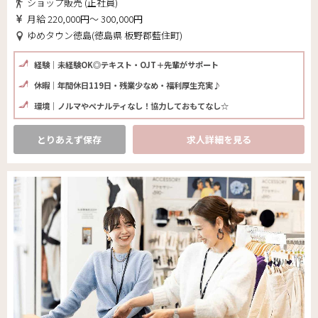
ショップ販売 (正社員)
月給 220,000円～ 300,000円
ゆめタウン徳島(徳島県 板野郡藍住町)
経験｜未経験OK◎テキスト・OJT＋先輩がサポート
休暇｜年間休日119日・残業少なめ・福利厚生充実♪
環境｜ノルマやペナルティなし！協力しておもてなし☆
とりあえず保存
求人詳細を見る