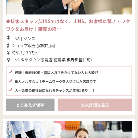
◆接客スタッフ/JINSではなく、J!NS。お客様に驚き・ワク
ワクをお届け！販売の経…
JINS｜ジンズ
ショップ販売 (契約社員)
時給 1,170円～
JINS ゆめタウン徳島店(徳島県 板野郡藍住町)
経験｜未経験OK・普段メガネをかけてない人も大歓迎
個人ノルマなし！チームワークを大切にした店舗です
大手企業の正社員になれるチャンスが年4回あり！！
とりあえず保存
求人詳細を見る