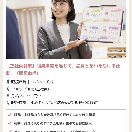
【正社員募集】眼鏡販売を通じて、品質と想いを届ける仕
事。（眼鏡市場）
眼鏡市場｜メガネイチバ
ショップ販売 (正社員)
月給 207,882円～
眼鏡市場 ゆめタウン徳島店(徳島県 板野郡藍住町)
経験｜未経験の方も大歓迎◎長く続けていただける環境
社割｜お気に入りのアイテムを割引価格でお得に購入
特典｜プライベートでも使用できるお得な福利厚生も◎