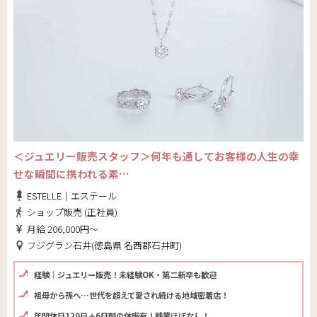
＜ジュエリー販売スタッフ＞何年も通してお客様の人生の幸
せな瞬間に携われる素…
ESTELLE｜エステール
ショップ販売 (正社員)
月給 206,000円～
フジグラン石井(徳島県 名西郡石井町)
経験｜ジュエリー販売！未経験OK・第二新卒も歓迎
祖母から孫へ…世代を超えて愛され続ける地域密着店！
年間休日120日＋6日間の休暇有！残業ほぼなし！