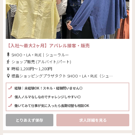
【入社～最大2ヶ月】アパレル接客・販売
SHOO・LA・RUE｜シューラルー
ショップ販売 (アルバイト/パート)
時給 1,200円～ 1,200円
徳島ショッピングプラザタクト SHOO・LA・RUE（シューラルー）(徳島県 徳島市)
経験｜未経験OK！スキル・経験問いません◎
個人ノルマなしなのでチャレンジしやすい◎
働いてみて仕事が気に入ったら長期切替も相談OK
とりあえず保存
求人詳細を見る