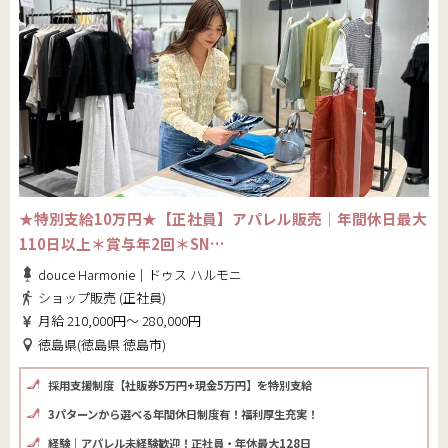
★特別支給10万円★【正社員】アパレル販売│年間休日最大
110日以上＊賞与年2回＊SN…
douce Harmonie｜ドゥス ハルモニ
ショップ販売 (正社員)
月給 210,000円～ 280,000円
徳島県(徳島県 徳島市)
採用支援制度【社販券5万円+現金5万円】を特別支給
3パターンから選べる年間休日制度有！福利厚生充実！
経験｜アパレル未経験歓迎！正社員・年休最大128日