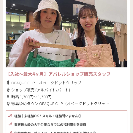
【入社～最大4ヶ月】アパレルショップ販売スタッフ
OPAQUE.CLIP｜オペークドットクリップ
ショップ販売 (アルバイト/パート)
時給 1,300円～ 1,300円
徳島ゆめタウン OPAQUE.CLIP（オペークドットクリップ）(徳島県 板野郡藍住町)
経験｜未経験OK！スキル・経験問いません◎
業界最大級の大手企業ならではの福利厚生を完備