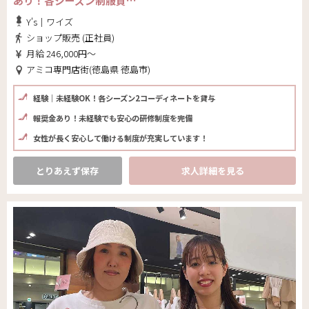
あり！各シーズン制服貸…
Y's｜ワイズ
ショップ販売 (正社員)
月給 246,000円～
アミコ専門店街(徳島県 徳島市)
経験｜未経験OK！各シーズン2コーディネートを貸与
報奨金あり！未経験でも安心の研修制度を完備
女性が長く安心して働ける制度が充実しています！
とりあえず保存
求人詳細を見る