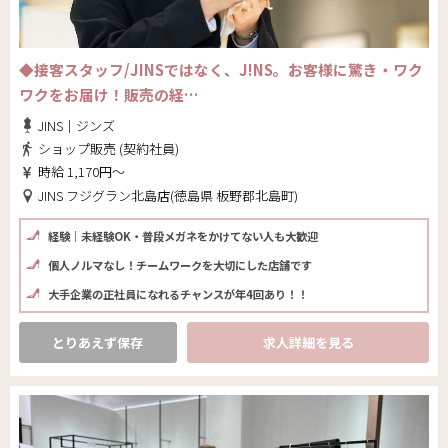
◆接客スタッフ/JINSではなく、J!NS。お客様に驚き・ワク
ワクをお届け！販売の経…
JINS｜ジンズ
ショップ販売 (契約社員)
時給 1,170円～
JINS フジグラン北島店(徳島県 板野郡北島町)
経験｜未経験OK・普段メガネをかけてない人も大歓迎
個人ノルマなし！チームワークを大切にした店舗です
大手企業の正社員になれるチャンスが年4回あり！！
とりあえず保存
求人詳細を見る