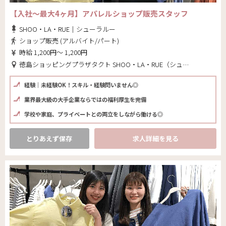
【入社～最大4ヶ月】アパレルショップ販売スタッフ
SHOO・LA・RUE｜シューラルー
ショップ販売 (アルバイト/パート)
時給 1,200円～ 1,200円
徳島ショッピングプラザタクト SHOO・LA・RUE（シューラルー）(徳島県 徳島市)
経験｜未経験OK！スキル・経験問いません◎
業界最大級の大手企業ならではの福利厚生を完備
学校や家庭、プライベートとの両立をしながら働ける◎
とりあえず保存
求人詳細を見る