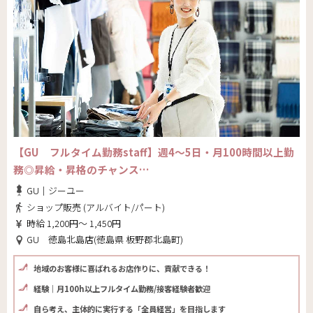
【GU フルタイム勤務staff】週4～5日・月100時間以上勤
務◎昇給・昇格のチャンス…
GU｜ジーユー
ショップ販売 (アルバイト/パート)
時給 1,200円～ 1,450円
GU 徳島北島店(徳島県 板野郡北島町)
地域のお客様に喜ばれるお店作りに、貢献できる！
経験｜月100h以上フルタイム勤務/接客経験者歓迎
自ら考え、主体的に実行する「全員経営」を目指します