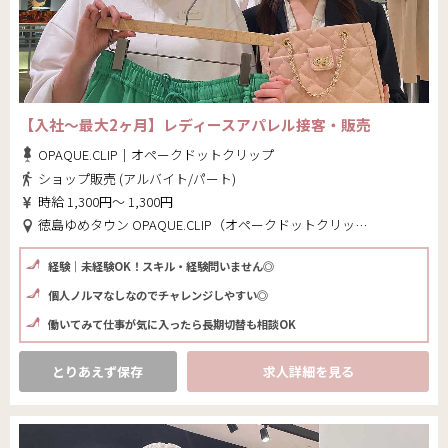
【入社～最大2ヶ月】レディースアパレル接客・販売
OPAQUE.CLIP｜オペークドットクリップ
ショップ販売 (アルバイト/パート)
時給 1,300円～ 1,300円
徳島ゆめタウン OPAQUE.CLIP（オペークドットクリップ）(徳島県 板野郡藍住町)
経験｜未経験OK！スキル・経験問いません◎
個人ノルマなしなのでチャレンジしやすい◎
働いてみて仕事が気に入ったら長期切替も相談OK
とりあえず保存
求人詳細を見る