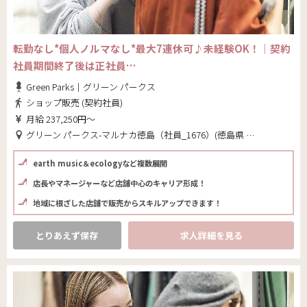
転勤なし*個人ノルマなし*最大7連休可♪未経験OK！｜契約
社員期間終了後は正社員…
Green Parks｜グリーン パークス
ショップ販売 (契約社員)
月給 237,250円～
グリーン パークス-マルナカ徳島（社員_1676）(徳島県 徳島市)
earth music＆ecologyなど複数展開
店長やマネージャーなど店舗中心のキャリア形成！
地域に根ざした店舗で販売からスキルアップできます！
とりあえず保存
求人詳細を見る