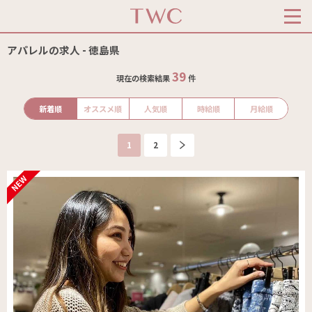
アパレルの求人 - 徳島県
39
現在の検索結果
件
新着順
オススメ順
人気順
時給順
月給順
1
2