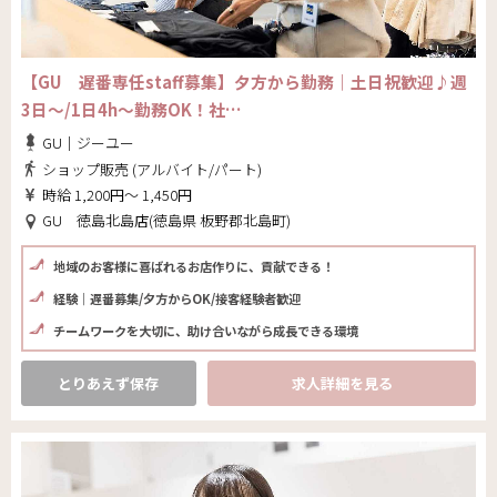
【GU 遅番専任staff募集】夕方から勤務｜土日祝歓迎♪週
3日～/1日4h～勤務OK！社…
GU｜ジーユー
ショップ販売 (アルバイト/パート)
時給 1,200円～ 1,450円
GU 徳島北島店(徳島県 板野郡北島町)
地域のお客様に喜ばれるお店作りに、貢献できる！
経験｜遅番募集/夕方からOK/接客経験者歓迎
チームワークを大切に、助け合いながら成長できる環境
とりあえず保存
求人詳細を見る