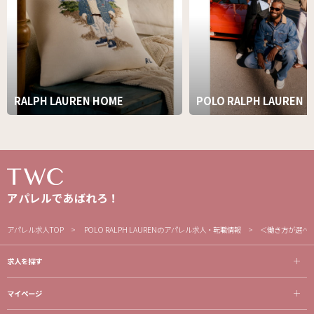
RALPH LAUREN HOME
POLO RALPH LAUREN
アパレルであばれろ！
アパレル求人TOP
POLO RALPH LAURENのアパレル求人・転職情報
＜働き方が選べま
求人を探す
マイページ