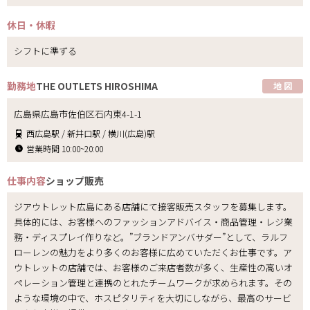
休日・休暇
シフトに準ずる
勤務地
THE OUTLETS HIROSHIMA
地 図
広島県広島市佐伯区石内東4-1-1
西広島駅 / 新井口駅 / 横川(広島)駅
営業時間 10:00~20:00
仕事内容
ショップ販売
ジアウトレット広島にある店舗にて接客販売スタッフを募集します。
具体的には、お客様へのファッションアドバイス・商品管理・レジ業
務・ディスプレイ作りなど。”ブランドアンバサダー”として、ラルフ
ローレンの魅力をより多くのお客様に広めていただくお仕事です。ア
ウトレットの店舗では、お客様のご来店者数が多く、生産性の高いオ
ペレーション管理と連携のとれたチームワークが求められます。その
ような環境の中で、ホスピタリティを大切にしながら、最高のサービ