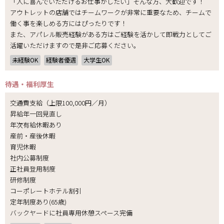
「人に喜んでいただけるお仕事がしたい」そんな方、大歓迎です！
アウトレットの店舗ではチームワークが非常に重要なため、チームで
働く事を楽しめる方にはぴったりです！
また、アパレル販売経験がある方はご経験を活かして即戦力としてご
活躍いただけますので是非ご応募ください。
未経験OK
経験者優遇
大学生OK
待遇・福利厚生
交通費支給（上限100,000円／月）
昇給年一回見直し
年次有給休暇あり
産前・産後休暇
育児休暇
社内公募制度
正社員登用制度
研修制度
コーポレートホテル割引
定年制度あり(65歳)
バックヤードに社員専用休憩スペース完備