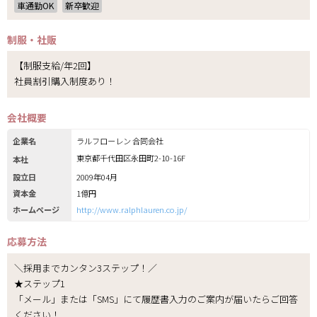
車通勤OK
新卒歓迎
制服・社販
【制服支給/年2回】
社員割引購入制度あり！
会社概要
企業名
ラルフローレン 合同会社
東京都千代田区永田町2-10-16F
本社
設立日
2009年04月
資本金
1億円
ホームページ
http://www.ralphlauren.co.jp/
応募方法
＼採用までカンタン3ステップ！／
★ステップ1
「メール」または「SMS」にて履歴書入力のご案内が届いたらご回答
ください！