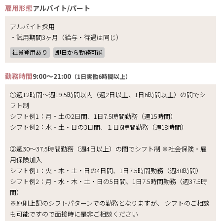
雇用形態
アルバイト/パート
アルバイト採用
・試用期間3ヶ月（給与・待遇は同じ）
社員登用あり
即日から勤務可能
勤務時間
9:00～21:00
（1日実働6時間以上）
①週12時間～週19.5時間以内（週2日以上、1日6時間以上）の間でシ
フト制
シフト例1：月・土の2日間、1日7.5時間勤務（週15時間）
シフト例2：水・土・日の3日間、１日6時間勤務（週18時間）
②週30～37.5時間勤務（週4日以上）の間でシフト制 ※社会保険・雇
用保険加入
シフト例1：火・木・土・日の4日間、1日7.5時間勤務（週30時間）
シフト例2：月・水・木・土・日の5日間、1日7.5時間勤務（週37.5時
間）
※原則上記のシフトパターンでの勤務となりますが、 シフトのご相談
も可能ですので面接時に是非ご相談ください