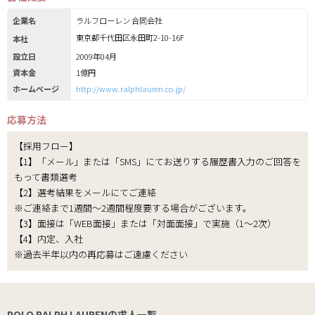
企業名
ラルフローレン 合同会社
東京都千代田区永田町2-10-16F
本社
設立日
2009年04月
資本金
1億円
ホームページ
http://www.ralphlauren.co.jp/
応募方法
【採用フロー】
【1】「メール」または「SMS」にてお送りする履歴書入力のご回答を
もって書類選考
【2】選考結果をメールにてご連絡
※ご連絡まで1週間～2週間程度要する場合がございます。
【3】面接は「WEB面接」または「対面面接」で実施（1～2次）
【4】内定、入社
※過去半年以内の再応募はご遠慮ください
POLO RALPH LAURENの求人一覧