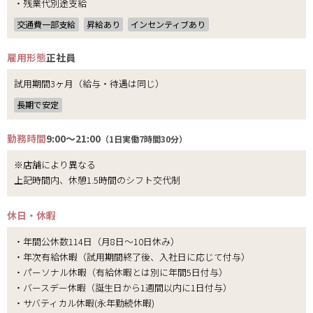
・残業代別途支給
交通費一部支給
昇給あり
インセンティブあり
雇用形態
正社員
試用期間3ヶ月（給与・待遇は同じ）
長期で安定
勤務時間
9:00～21:00
（1日実働7時間30分）
※店舗により異なる
上記時間内、休憩1.5時間のシフト交代制
休日・休暇
・年間公休数114日（月8日～10日休み）
・年次有給休暇（試用期間終了後、入社日に応じて付与）
・パーソナル休暇（有給休暇とは別に年間5日付与）
・バースデー休暇（誕生日から1週間以内に1日付与）
・サバティカル休暇(永年勤続休暇)