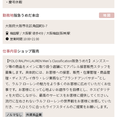
・慶弔休暇
勤務地
阪急うめだ本店
地 図
大阪府大阪市北区角田町8-7
梅田駅 / 大阪駅 徒歩4分 / 大阪梅田(阪神)駅
営業時間 10:00~21:00
仕事内容
ショップ販売
【POLO RALPH LAUREN Men’s Classification阪急うめだ】メンズスー
ツ等の商品をメインに取り扱う店舗にてアパレル接客販売スタッフを
募集します。具体的には、お客様への接客、販売・在庫管理・商品管
理・ディスプレイ作り・レジ業務など”ブランドアンバサダー”とし
て、ラルフ ローレンの魅力をより多くのお客様に広めていただくお仕
事です。お客様にとって心地よいお店作りを目標とし、ホスピタリテ
ィを大切にしながら、最高のサービスをお客様に提供してください。
流行に左右されないラルフ ローレンの世界観をお客様に体感していた
だき、一人ひとりに合ったライフスタイルのご提案をお願いします。
ノルマなし
外資系企業