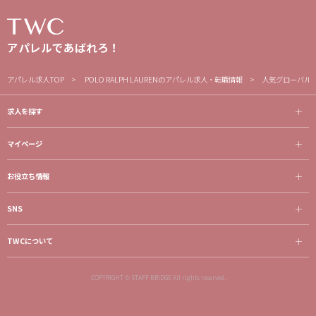
アパレルであばれろ！
アパレル求人TOP
POLO RALPH LAURENのアパレル求人・転職情報
人気グローバル
求人を探す
マイページ
お役立ち情報
SNS
TWCについて
COPYRIGHT © STAFF BRIDGE All rights reserved.