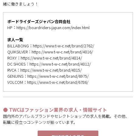
緒に働きましょう！
ボードライダーズジャパン合同会社
HP：
https://boardriders-japan.com/index.html
求人一覧
BILLABONG：
https://www.t-w-c.net/brand/2762/
QUIKSILVER：
https://www.t-w-c.net/brand/4816/
ROXY：
https://www.t-w-c.net/brand/4814/
DC SHOES：
https://www.t-w-c.net/brand/4812/
RVCA：
https://www.t-w-c.net/brand/4815/
GENUINS：
https://www.t-w-c.net/brand/6975/
VOLCOM：
https://www.t-w-c.net/brand/6786/
● TWCはファッション業界の求人・情報サイト
国内外のアパレルブランドやセレクトショップの求人を掲載。その他、
転職に役立つコンテンツが揃っています。