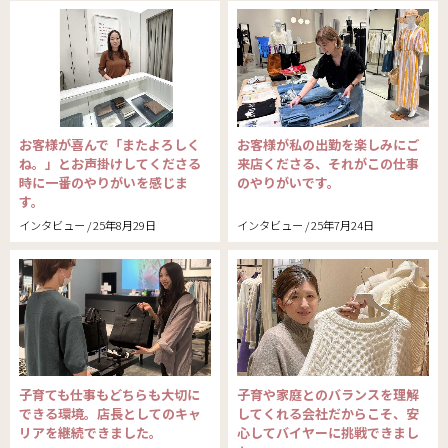
お客様が喜んで「またよろしく
お客様が私の出勤を楽しみにご
ね。」とお声掛けしてくださる
来店くださる、それがこの仕事
時に一番のやりがいを感じま
のやりがいです。
す。
インタビュー / 25年8月29日
インタビュー / 25年7月24日
子育ても仕事もどちらも大切に
子育や家庭とのバランスを理解
できる環境。店長としてのキャ
してくれる会社だからこそ、安
リアを継続できました。
心してバイヤーに挑戦できまし