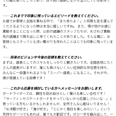
ての踏ん張りどころであり、日々試行錯誤しながら注力している部分で
す。
── これまでで印象に残っているエピソードを教えてください。
お店でお客様と会話を重ねる中で、「また来たよ！」と何度も足を運んで
くださるようになった時は本当に嬉しいですね。 また、僕が他のお店に
異動することになった際、以前の店舗のスタッフたちが、わざわざ異動
先の店舗まで顔を出しに来てくれたことがありました。そんな風に、お
客様ともスタッフとも深い繋がりを作れたことはとても印象に残っていま
す。
── 将来のビジョンや今後の目標を教えてください。
まずは、店長としてのスキルをしっかりと磨きたいです。全国各地にたく
さんの店長がいますが、誰にも負けないくらい圧倒的な存在感を持ち、
みんなに一目置かれるような「スーパー店長」になること。それが今、
僕が見据えている目標です！
── これから応募を検討している方へメッセージをお願いします。
ボードライダーズは、個性を認め自分らしく働ける楽しい会社です！
「サーフィンやスケートボードをやっていないから応募しづらいな…」と
思っている方もいるかもしれませんが、全然そんな心配はいりません！
「お洋服が好き」「海が好き」「とにかく毎日を楽しみたい！」という
気持ちが一つでもあれば、誰でも大歓迎です。ぜひ一歩を踏み出して、一