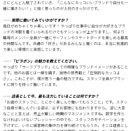
さにどんどん魅了されていき、「こんなにカッコいいブランドで自分も一
緒に働きたい！」と強く思ったのが入社のきっかけです。
── 実際に働いてみていかがですか？
毎日がめちゃくちゃ楽しいです！ やっぱり仕事中に自分が大好きなブラ
ンドの洋服を着ていられるだけでもテンションが上がりますし、何より
職場のメンバー全員が一緒にサーフィンやスケートボードを楽しめる最高
の仲間なんです。共通の「好き」があるみんなと働くのは、本当に刺激的
で楽しい環境だと実感しています。
── 「ビラボン」の魅力を教えてください。
やっぱり「サーフブランド」としての明確なブランドイメージがあること
です。他のお店とは一線を画す、独特の世界観と「圧倒的なカッコよ
さ」。これこそが、僕が思う一番の魅力ですね。スタッフ全員がブラン
ドに誇りを持って働いています。
── 店長として今、最も注力していることは何ですか？
「お店のスタッフに、とにかく楽しんで働いてもらうこと」です。スタッ
フ自身が楽しんでいる姿は、必ずお客様にも伝わりますから。 逆に大変
なことと言えば、売上が厳しい時期のマネジメントですね。数字を作ら
なければいけないプレッシャーの中でも、スタッフのモチベーションを
下げずに、いかに接客時の集中力を保ち続けてもらうか。そこは店長とし