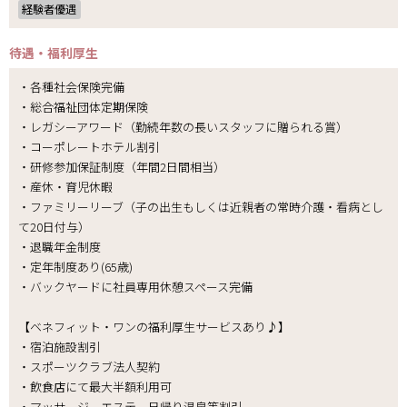
経験者優遇
待遇・福利厚生
・各種社会保険完備
・総合福祉団体定期保険
・レガシーアワード（勤続年数の長いスタッフに贈られる賞）
・コーポレートホテル割引
・研修参加保証制度（年間2日間相当）
・産休・育児休暇
・ファミリーリーブ（子の出生もしくは近親者の常時介護・看病とし
て20日付与）
・退職年金制度
・定年制度あり(65歳)
・バックヤードに社員専用休憩スペース完備
【ベネフィット・ワンの福利厚生サービスあり♪】
・宿泊施設割引
・スポーツクラブ法人契約
・飲食店にて最大半額利用可
・マッサージ、エステ、日帰り温泉等割引