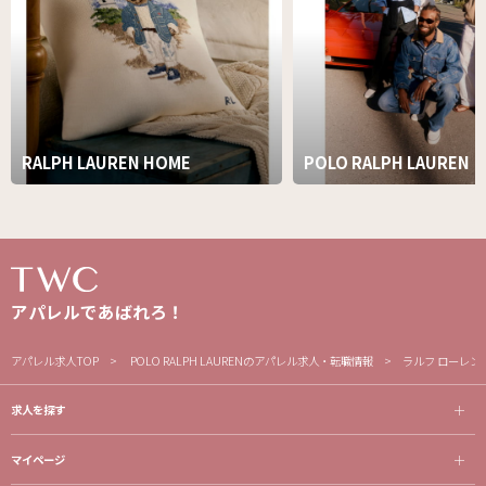
RALPH LAUREN HOME
POLO RALPH LAUREN
アパレルであばれろ！
アパレル求人TOP
POLO RALPH LAURENのアパレル求人・転職情報
ラルフ ローレン
求人を探す
マイページ