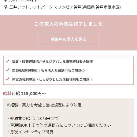
三井アウトレットパーク マリンピア神戸(兵庫県 神戸市垂水区)
この求人の募集は終了しました
募集中の求人を見る
接客・販売経験活かせる◎アパレル販売経験者大歓迎
年2回の制服支給｜もちろん社員割引もご用意◎
充実の福利厚生・しっかりとした休日休暇をご用意！
給料
月給 215,000円～
※経験・実力を考慮し当社規定により決定
・交通費支給（月10万円まで）
・車通勤OK！その他の通勤方法についてはご相談ください
・月次インセンティブ制度