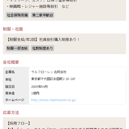
・映画館・レジャー施設等割引 など
社会保険完備
第二新卒歓迎
制服・社販
【制服支給/年2回】社員割引購入制度あり！
制服一部支給
社割制度あり
会社概要
企業名
ラルフローレン 合同会社
東京都千代田区永田町2-10-16F
本社
設立日
2009年04月
資本金
1億円
ホームページ
http://www.ralphlauren.co.jp/
応募方法
【採用フロー】