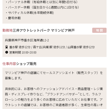
・パーソナル休暇（有給休暇とは別に年間5日付与）
・バースデー休暇（誕生日から1週間以内に1日付与）
・サバティカル休暇(永年勤続休暇)
・慶弔休暇
勤務地
三井アウトレットパーク マリンピア神戸
地 図
兵庫県神戸市垂水区海岸通12-2
垂水駅 徒歩12分 / 霞ケ丘(兵庫)駅 徒歩11分 / 山陽垂水駅 徒歩12分
営業時間 10:00~20:00
仕事内容
ショップ販売
マリンピア神戸の店舗にてセールスアソシエイト（販売スタッフ）を
募集します。
具体的には、お客様へのファッションアドバイス・商品管理・レジ業
務・ディスプレイ作りなど、”ブランドアンバサダー”として、ラルフ
ローレンの魅力をより多くのお客様に広めていただくお仕事です。ア
ウトレットの店舗では、お客様のご来店者数が多く、生産性の高いオ