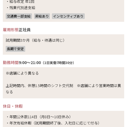
・給与改定 年1回
・残業代別途支給
交通費一部支給
昇給あり
インセンティブあり
雇用形態
正社員
試用期間3か月（給与・待遇は同じ）
長期で安定
勤務時間
9:00～21:00
（1日実働7時間30分）
※店舗により異なる
上記時間内、休憩1.5時間のシフト交代制 ※店舗により営業時間は異
なる
休日・休暇
・年間公休数114日（月8日～10日休み）
・年次有給休暇（試用期間終了後、入社日に応じて付与）