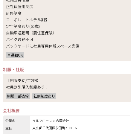
正社員登用制度
研修制度
コーポレートホテル割引
定年制度あり(65歳)
自動車通勤可（要任意保険）
バイク通勤不可
バックヤードに社員専用休憩スペース完備
車通勤OK
制服・社販
【制服支給/年2回】
社員割引購入制度あり！
制服一部支給
社割制度あり
会社概要
企業名
ラルフローレン 合同会社
東京都千代田区永田町2-10-16F
本社