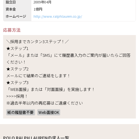
設立日
2009年04月
資本金
1億円
ホームページ
http://www.ralphlauren.co.jp/
応募方法
＼採用までカンタン3ステップ！／
★ステップ1
「メール」または「SMS」にて履歴書入力のご案内が届いたらご回答
ください！
★ステップ2
メールにて結果のご連絡をします！
★ステップ3
「WEB面接」または「対面面接」を実施します！
>>>>採用！
※過去半年以内の再応募はご遠慮ください
紙の履歴書不要
Web面接OK
POLO RALPH LAURENの求人一覧