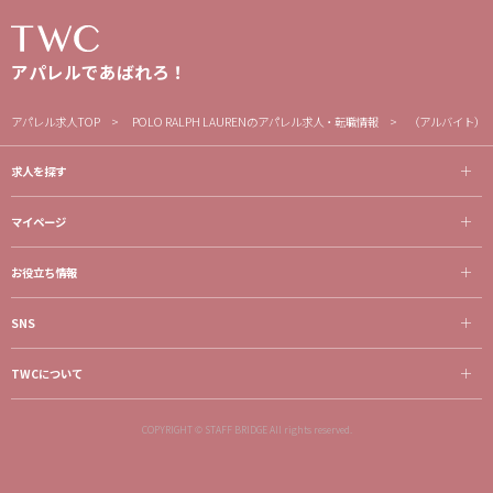
アパレルであばれろ！
アパレル求人TOP
POLO RALPH LAURENのアパレル求人・転職情報
（アルバイト）
求人を探す
マイページ
お役立ち情報
SNS
TWCについて
COPYRIGHT © STAFF BRIDGE All rights reserved.