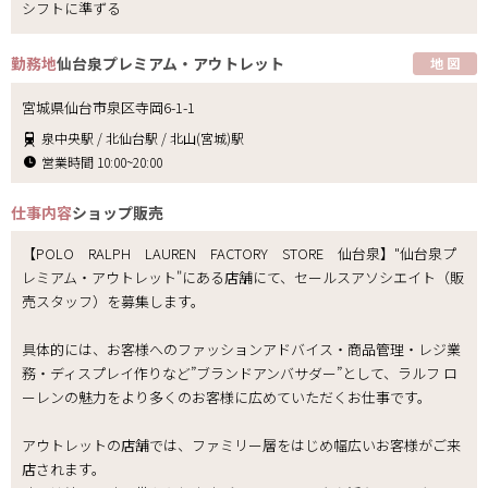
シフトに準ずる
勤務地
仙台泉プレミアム・アウトレット
地 図
宮城県仙台市泉区寺岡6-1-1
泉中央駅 / 北仙台駅 / 北山(宮城)駅
営業時間 10:00~20:00
仕事内容
ショップ販売
【POLO RALPH LAUREN FACTORY STORE 仙台泉】"仙台泉プ
レミアム・アウトレット"にある店舗にて、セールスアソシエイト（販
売スタッフ）を募集します。
具体的には、お客様へのファッションアドバイス・商品管理・レジ業
務・ディスプレイ作りなど”ブランドアンバサダー”として、ラルフ ロ
ーレンの魅力をより多くのお客様に広めていただくお仕事です。
アウトレットの店舗では、ファミリー層をはじめ幅広いお客様がご来
店されます。