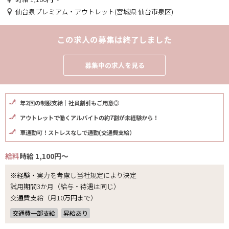
仙台泉プレミアム・アウトレット(宮城県 仙台市泉区)
この求人の募集は終了しました
募集中の求人を見る
年2回の制服支給｜社員割引もご用意◎
アウトレットで働くアルバイトの約7割が未経験から！
車通勤可！ストレスなしで通勤(交通費支給）
給料
時給 1,100円～
※経験・実力を考慮し当社規定により決定
試用期間3か月（給与・待遇は同じ）
交通費支給（月10万円まで）
交通費一部支給
昇給あり