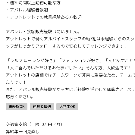
・週30時間以上勤務可能な方
・アパレル経験者歓迎！
・アウトレットでの就業経験ある方歓迎
アパレル・接客販売経験は問いません。
アウトレットで働くアルバイトスタッフの約7割は未経験からのス
ッフがしっかりフォローするので安心してチャレンジできます！
「ラルフ ローレンが好き」「ファッションが好き」「人と話すこと
「人に喜んでいただけるお仕事がしたい」そんな方、大歓迎です！
アウトレットの店舗ではチームワークが非常に重要なため、チーム
たりです！
また、アパレル販売経験がある方はご経験を活かして即戦力として
応募ください。
未経験OK
経験者優遇
大学生OK
交通費支給（上限10万円／月）
昇給年一回見直し