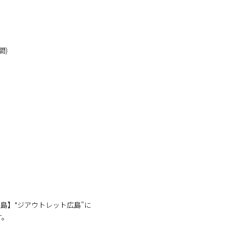
間)
ット広島】"ジアウトレット広島"に
す。