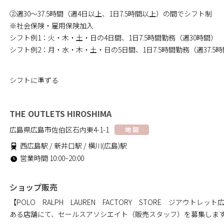
②週30～37.5時間（週4日以上、1日7.5時間以上）の間でシフト制
※社会保険・雇用保険加入
シフト例1：火・木・土・日の4日間、1日7.5時間勤務（週30時間）
シフト例2：月・水・木・土・日の5日間、1日7.5時間勤務（週37.5時
シフトに準ずる
THE OUTLETS HIROSHIMA
広島県広島市佐伯区石内東4-1-1
地 図
西広島駅 / 新井口駅 / 横川(広島)駅
営業時間 10:00~20:00
ショップ販売
【POLO RALPH LAUREN FACTORY STORE ジアウトレ
ある店舗にて、セールスアソシエイト（販売スタッフ）を募集しま