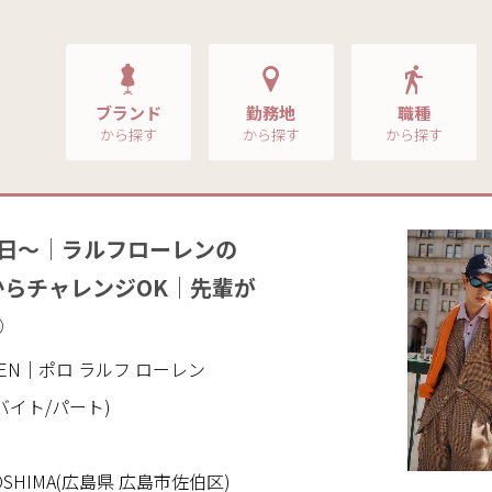
ブランド
勤務地
職種
から探す
から探す
から探す
2日～｜ラルフローレンの
らチャレンジOK｜先輩が
◎
AUREN｜ポロ ラルフ ローレン
バイト/パート)
IROSHIMA(広島県 広島市佐伯区)