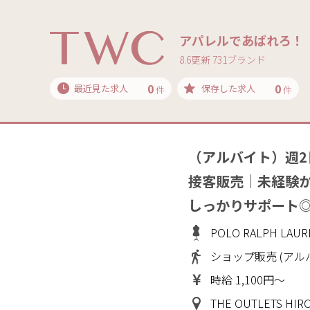
アパレルであばれろ！
8.6更新 731ブランド
0
0
最近見た求人
保存した求人
件
件
（アルバイト）週
接客販売｜未経験か
しっかりサポート
POLO RALPH L
ショップ販売 (アル
時給 1,100円～
THE OUTLETS H