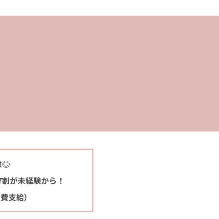
意◎
7割が未経験から！
通費支給）