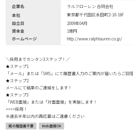
企業名
ラルフローレン 合同会社
東京都千代田区永田町2-10-16F
本社
設立日
2009年04月
資本金
1億円
ホームページ
http://www.ralphlauren.co.jp/
＼採用までカンタン3ステップ！／
★ステップ1
「メール」または「SMS」にて履歴書入力のご案内が届いたらご回
★ステップ2
メールにて結果のご連絡をします！
★ステップ3
「WEB面接」または「対面面接」を実施します！
>>>>採用！
※過去半年以内の再応募はご遠慮ください
紙の履歴書不要
Web面接OK