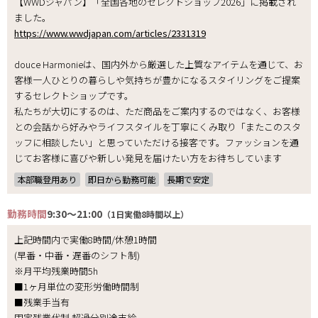
【WWDジャパン】「全国各地のセレクトショップ2026」に掲載され
ました。
https://www.wwdjapan.com/articles/2331319
douce Harmonieは、国内外から厳選した上質なアイテムを通じて、お
客様一人ひとりの暮らしや気持ちが豊かになるスタイリングをご提案
するセレクトショップです。
私たちが大切にするのは、ただ商品をご案内するのではなく、お客様
との会話から好みやライフスタイルを丁寧にくみ取り「またこのスタ
ッフに相談したい」と思っていただける接客です。ファッションを通
じてお客様に喜びや新しい発見を届けたい方をお待ちしています
本部職登用あり
即日から勤務可能
長期で安定
勤務時間
9:30～21:00
（1日実働8時間以上）
上記時間内で実働8時間/休憩1時間
(早番・中番・遅番のシフト制)
※月平均残業時間5h
■1ヶ月単位の変形労働時間制
■残業手当有
固定残業代制 超過分別途支給