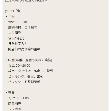
(シフト例)
・早番
☆9:30~18:30
店舗清掃、ゴミ捨て
レジ開設
備品の補充
日報数字入力
開店前の売り場の整頓
・中番(早番、遅番も同様の業務)
☆11:00～20:00
検品、タグ付け、品出し、陳列
ピッキング、梱包、出荷
バックヤード整理整頓
・遅番
☆12:00~21:00
商品補充
レジ締め