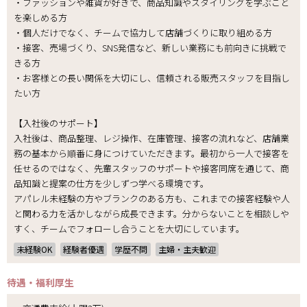
・ファッションや雑貨が好きで、商品知識やスタイリングを学ぶこと
を楽しめる方
・個人だけでなく、チームで協力して店舗づくりに取り組める方
・接客、売場づくり、SNS発信など、新しい業務にも前向きに挑戦で
きる方
・お客様との長い関係を大切にし、信頼される販売スタッフを目指し
たい方
【入社後のサポート】
入社後は、商品整理、レジ操作、在庫管理、接客の流れなど、店舗業
務の基本から順番に身につけていただきます。最初から一人で接客を
任せるのではなく、先輩スタッフのサポートや接客同席を通じて、商
品知識と提案の仕方を少しずつ学べる環境です。
アパレル未経験の方やブランクのある方も、これまでの接客経験や人
と関わる力を活かしながら成長できます。分からないことを相談しや
すく、チームでフォローし合うことを大切にしています。
未経験OK
経験者優遇
学歴不問
主婦・主夫歓迎
待遇・福利厚生