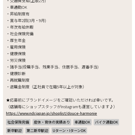
・交通費支給(上限2万)
・車通勤OK
・昇給制度有
・賞与年2回(3月・9月)
・年次有給休暇
・社会保険完備
・厚生年金
・雇用保険
・健康保険
・労災保険
・諸手当(役職手当、残業手当、住居手当、遅番手当)
・健康診断
・再就職制度
・退職金制度（正社員で在籍5年以上が対象）
★応募前にブランドイメージをご確認いただければ幸いです。
（店舗毎にショップスタッフがInstagramも運営しています♪）
https://www.ndcjapan.jp/shoplist/douce-harmonie
社会保険完備
産休・育休の実績あり
車通勤OK
バイク通勤OK
新卒歓迎
第二新卒歓迎
Uターン・IターンOK