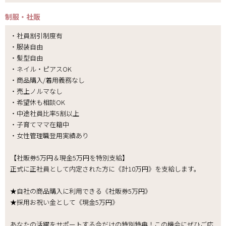
制服・社販
・社員割引制度有
・服装自由
・髪型自由
・ネイル・ピアスOK
・商品購入/着用義務なし
・売上ノルマなし
・希望休も相談OK
・中途社員比率5割以上
・子育てママ在籍中
・女性管理職登用実績あり
【社販券5万円＆現金5万円を特別支給】
正式に正社員として内定された方に《計10万円》を支給します。
★自社の商品購入に利用できる《社販券5万円》
★採用お祝い金として《現金5万円》
あなたの活躍をサポートする今だけの特別特典！この機会にぜひご応