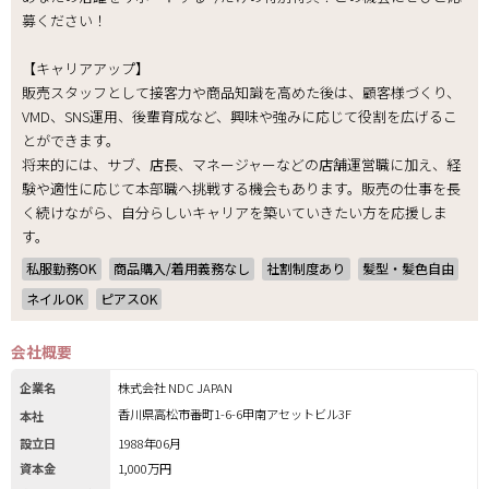
募ください！
【キャリアアップ】
販売スタッフとして接客力や商品知識を高めた後は、顧客様づくり、
VMD、SNS運用、後輩育成など、興味や強みに応じて役割を広げるこ
とができます。
将来的には、サブ、店長、マネージャーなどの店舗運営職に加え、経
験や適性に応じて本部職へ挑戦する機会もあります。販売の仕事を長
く続けながら、自分らしいキャリアを築いていきたい方を応援しま
す。
私服勤務OK
商品購入/着用義務なし
社割制度あり
髪型・髪色自由
ネイルOK
ピアスOK
会社概要
企業名
株式会社 NDC JAPAN
香川県高松市番町1-6-6甲南アセットビル3F
本社
設立日
1988年06月
資本金
1,000万円