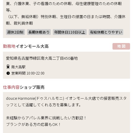
業、介護休業、子の看護のための休暇、母性健康管理のための休暇
等、
（以下、無給休暇）特別休暇、生理日の措置の日または時間、介護休
暇、裁判員休暇
週休2日制
長期休暇あり
年間休日110日以上
有給休暇とりやすい
勤務地
イオンモール大高
地 図
愛知県名古屋市緑区南大高二丁目450番地
南大高駅
営業時間 10:00~22:00
仕事内容
ショップ販売
douce Harmonie(ドゥスハルモニ) イオンモール大店での接客販売スタ
ッフとして活躍してくれる方を募集します。
未経験からアパレル業界に挑戦したい方歓迎！
ブランクがある方の応募もOK！