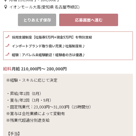
イオンモール大高(愛知県 名古屋市緑区)
とりあえず保存
応募画面へ進む
採用支援制度【社販券5万円+現金5万円】を特別支給
インポートブランド取り扱い充実♪社販制度有♪
経験｜アパレル未経験歓迎！経験者の方は優遇♪
給料
月給 210,000円～ 280,000円
※経験・スキルに応じて決定
・昇給/年1回（8月）
・賞与/年2回（3月・9月）
・固定残業代：23,000円～31,000円（15時間分）
※賞与は会社業績によって変動有
※残業代超過分別途支給
【手当】