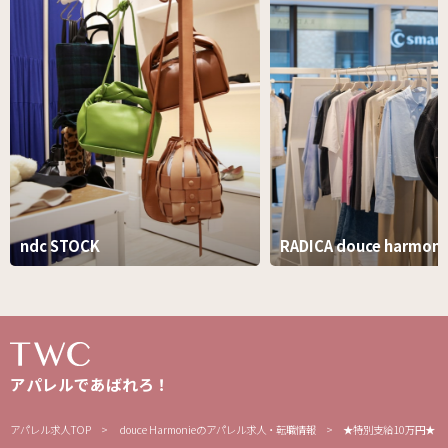
ndc STOCK
RADICA douce harmoni
アパレルであばれろ！
アパレル求人TOP
douce Harmonieのアパレル求人・転職情報
★特別支給10万円★