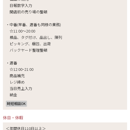
日報数字入力
開店前の売り場の整頓
・中番(早番、遅番も同様の業務)
☆11:00～20:00
検品、タグ付け、品出し、陳列
ピッキング、梱包、出荷
バックヤード整理整頓
・遅番
☆12:00~21:00
商品補充
レジ締め
当日売上入力
納金
時短相談OK
休日・休暇
＜年間休日110日以上＞