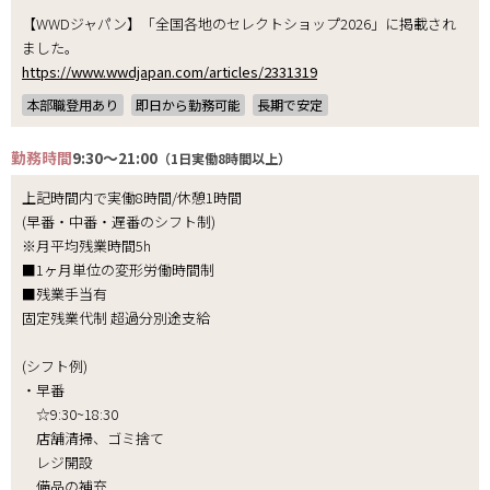
【WWDジャパン】「全国各地のセレクトショップ2026」に掲載され
ました。
https://www.wwdjapan.com/articles/2331319
本部職登用あり
即日から勤務可能
長期で安定
勤務時間
9:30～21:00
（1日実働8時間以上）
上記時間内で実働8時間/休憩1時間
(早番・中番・遅番のシフト制)
※月平均残業時間5h
■1ヶ月単位の変形労働時間制
■残業手当有
固定残業代制 超過分別途支給
(シフト例)
・早番
☆9:30~18:30
店舗清掃、ゴミ捨て
レジ開設
備品の補充