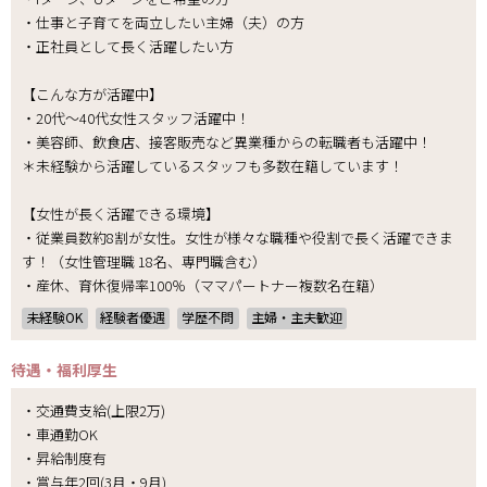
・仕事と子育てを両立したい主婦（夫）の方
・正社員として長く活躍したい方
【こんな方が活躍中】
・20代～40代女性スタッフ活躍中！
・美容師、飲食店、接客販売など異業種からの転職者も活躍中！
＊未経験から活躍しているスタッフも多数在籍しています！
【女性が長く活躍できる環境】
・従業員数約8割が女性。女性が様々な職種や役割で長く活躍できま
す！（女性管理職 18名、専門職含む）
・産休、育休復帰率100％（ママパートナー複数名在籍）
未経験OK
経験者優遇
学歴不問
主婦・主夫歓迎
待遇・福利厚生
・交通費支給(上限2万)
・車通勤OK
・昇給制度有
・賞与年2回(3月・9月)