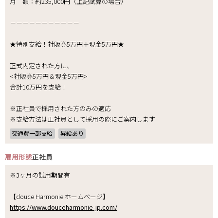
月 額：約235,000円（上記試算の場合）
－－－－－－－－－－－
★特別支給！社販券5万円＋現金5万円★
正式内定された方に、
<社販券5万円＆現金5万円>
合計10万円を支給！
※正社員で採用された方のみの適応
※支給方法は正社員として採用の際にご案内します
交通費一部支給
昇給あり
雇用形態
正社員
※3ヶ月の試用期間有
【douce Harmonie ホームページ】
https://www.douceharmonie-jp.com/