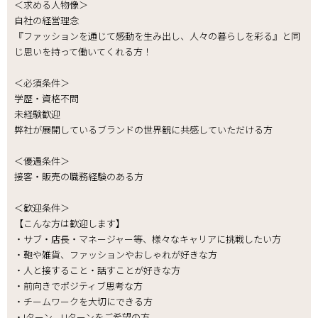
＜求める人物像＞
自社の経営理念
『ファッションを通じて感動を生み出し、人々の暮らしを彩る』と同
じ思いを持って働いてくれる方！
＜必須条件＞
学歴・資格不問
未経験歓迎
弊社が展開しているブランドの世界観に共感していただける方
＜優遇条件＞
接客・販売の職務経験のある方
＜歓迎条件＞
【こんな方は歓迎します】
・サブ・店長・マネージャー等、様々なキャリアに挑戦したい方
・鞄や雑貨、ファッションやおしゃれが好きな方
・人と接すること・話すことが好きな方
・前向きでポジティブ思考な方
・チームワークを大切にできる方
・Iターン、Uターンをご希望の方