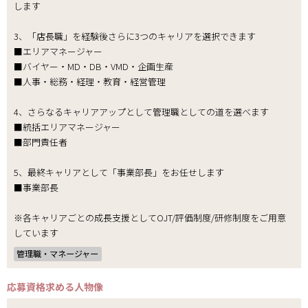
します
3、「店長職」を経験後さらに3つのキャリアを選択できます
■エリアマネージャー
■バイヤー・MD・DB・VMD・企画生産
■人事・総務・経理・教育・経営管理
4、さらなるキャリアアップとして管理職としての道を選べます
■統括エリアマネージャー
■部門責任者
5、最終キャリアとして「事業部長」をお任せします
■事業部長
※各キャリアごとの成長支援としてOJT/評価制度/研修制度をご用意
しています
管理職・マネージャー
応募資格
求める人物像