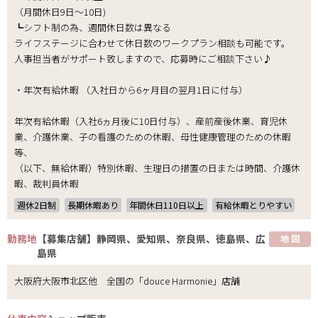
（月間休日9日～10日)
┗シフト制の為、週間休日数は異なる
ライフステージに合わせて休日数のワークプラン相談も可能です。
人事担当者がサポート致しますので、応募時にご相談下さい♪
・年次有給休暇 （入社日から6ヶ月目の翌月1日に付与）
年次有給休暇（入社6ヵ月後に10日付与）、産前産後休業、育児休
業、介護休業、子の看護のための休暇、母性健康管理のための休暇
等、
（以下、無給休暇）特別休暇、生理日の措置の日または時間、介護休
暇、裁判員休暇
週休2日制
長期休暇あり
年間休日110日以上
有給休暇とりやすい
勤務地
【募集店舗】静岡県、愛知県、奈良県、徳島県、広
地 図
島県
大阪府大阪市北区他 全国の「douce Harmonie」店舗