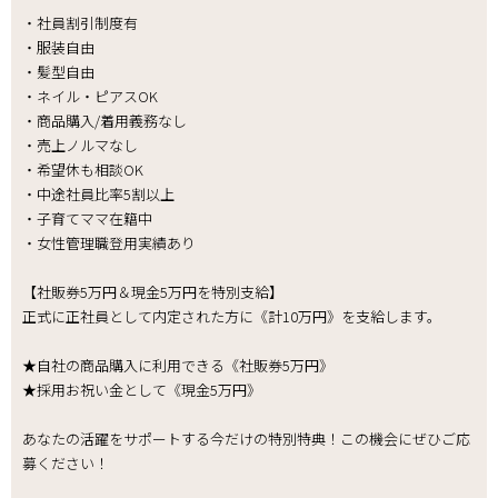
・社員割引制度有
・服装自由
・髪型自由
・ネイル・ピアスOK
・商品購入/着用義務なし
・売上ノルマなし
・希望休も相談OK
・中途社員比率5割以上
・子育てママ在籍中
・女性管理職登用実績あり
【社販券5万円＆現金5万円を特別支給】
正式に正社員として内定された方に《計10万円》を支給します。
★自社の商品購入に利用できる《社販券5万円》
★採用お祝い金として《現金5万円》
あなたの活躍をサポートする今だけの特別特典！この機会にぜひご応
募ください！