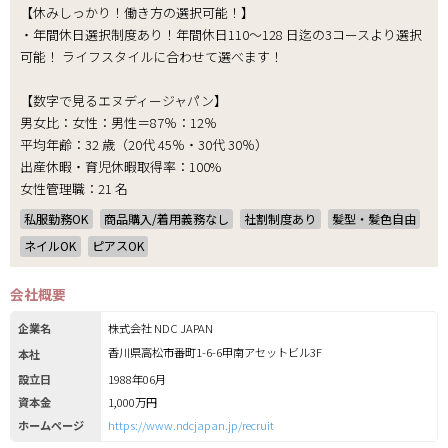
【休みしっかり！働き方の選択可能！】
・年間休日選択制度あり！年間休日110～128 日迄の3コースより選択
可能！ ライフスタイルに合わせて選べます！
【数字で見るエヌディージャパン】
男女比：女性：男性＝87％：12％
平均年齢：32 歳（20代 45％・30代 30％）
出産休暇・育児休暇取得率：100%
女性管理職：21 名
私服勤務OK
商品購入/着用義務なし
社割制度あり
髪型・髪色自由
ネイルOK
ピアスOK
会社概要
企業名
株式会社 NDC JAPAN
香川県高松市番町1-6-6甲南アセットビル3F
本社
設立日
1988年06月
資本金
1,000万円
ホームページ
https://www.ndcjapan.jp/recruit