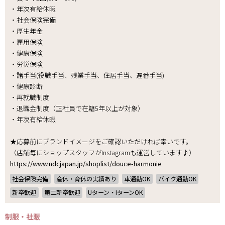
・年次有給休暇
・社会保険完備
・厚生年金
・雇用保険
・健康保険
・労災保険
・諸手当(役職手当、残業手当、住居手当、遅番手当)
・健康診断
・再就職制度
・退職金制度（正社員で在籍5年以上が対象）
・年次有給休暇
★応募前にブランドイメージをご確認いただければ幸いです。
（店舗毎にショップスタッフがInstagramも運営しています♪）
https://www.ndcjapan.jp/shoplist/douce-harmonie
社会保険完備
産休・育休の実績あり
車通勤OK
バイク通勤OK
新卒歓迎
第二新卒歓迎
Uターン・IターンOK
制服・社販