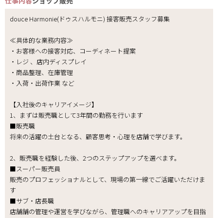
仕事内容
ショップ販売
douce Harmonie(ドゥスハルモニ) 接客販売スタッフ募集
≪具体的な業務内容≫
・お客様への接客対応、コーディネート提案
・レジ 、店内ディスプレイ
・商品整理、在庫管理
・入荷・出荷作業 など
【入社後のキャリアイメージ】
1、まずは販売職として3年間の勤務を行います
■販売職
将来の活躍の土台となる、顧客思考・心理を店舗で学びます。
2、販売職を経験した後、2つのステップアップを選べます。
■スーパー販売員
販売のプロフェッショナルとして、現場の第一線でご活躍いただけま
す
■サブ・店長職
店舗舗の管理や運営を学びながら、管理職へのキャリアアップを目指