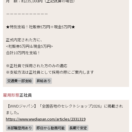
月 額：約235,000円（上記試算の場合）
－－－－－－－－－－－
★特別支給！社販券5万円＋現金5万円★
正式内定された方に、
<社販券5万円＆現金5万円>
合計10万円を支給！
※正社員で採用された方のみの適応
※支給方法は正社員として採用の際にご案内します
交通費一部支給
昇給あり
雇用形態
正社員
【WWDジャパン】「全国各地のセレクトショップ2026」に掲載され
ました。
https://www.wwdjapan.com/articles/2331319
本部職登用あり
即日から勤務可能
長期で安定