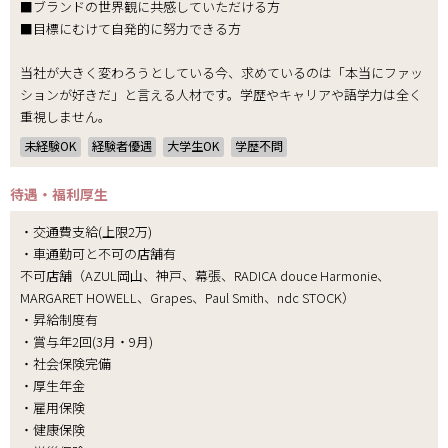
■ブランドの世界観に共感していただける方
■目標にむけて自発的に努力できる方
当社が大きく変わろうとしている今、求めているのは「本当にファッ
ションが好きだ」と言える人材です。学歴やキャリアや語学力は全く
重視しません。
未経験OK
経験者優遇
大学生OK
学歴不問
待遇・福利厚生
・交通費支給(上限2万)
・車通勤可と不可の店舗有
不可店舗（AZUL岡山、神戸、幕張、RADICA douce Harmonie、
MARGARET HOWELL、Grapes、Paul Smith、ndc STOCK）
・昇給制度有
・賞与年2回(3月・9月)
・社会保険完備
・厚生年金
・雇用保険
・健康保険