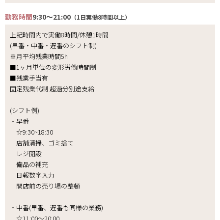
勤務時間
9:30～21:00
（1日実働8時間以上）
上記時間内で実働8時間/休憩1時間
(早番・中番・遅番のシフト制)
※月平均残業時間5h
■1ヶ月単位の変形労働時間制
■残業手当有
固定残業代制 超過分別途支給
(シフト例)
・早番
☆9:30~18:30
店舗清掃、ゴミ捨て
レジ開設
備品の補充
日報数字入力
開店前の売り場の整頓
・中番(早番、遅番も同様の業務)
☆11:00～20:00