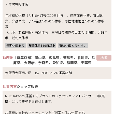
・年次有給休暇
年次有給休暇（入社6ヵ月後に10日付与）、産前産後休業、育児休
業、介護休業、子の看護のための休暇、母性健康管理のための休暇
等、
（以下、無給休暇）特別休暇、生理日の措置の日または時間、介護休
暇、裁判員休暇
長期休暇あり
年間休日110日以上
有給休暇とりやすい
勤務地
【募集店舗】岡山県、広島県、徳島県、香川県、兵
地 図
庫県、大阪府、奈良県、愛知県、静岡県、千葉県
大阪府大阪市北区 他、NDC JAPAN運営店舗
仕事内容
ショップ販売
NDC JAPANが運営するブランドのファッションアドバイザー（販売
職）として業務をお任せします。
お客様に当社のファッションをご提案するお仕事です。