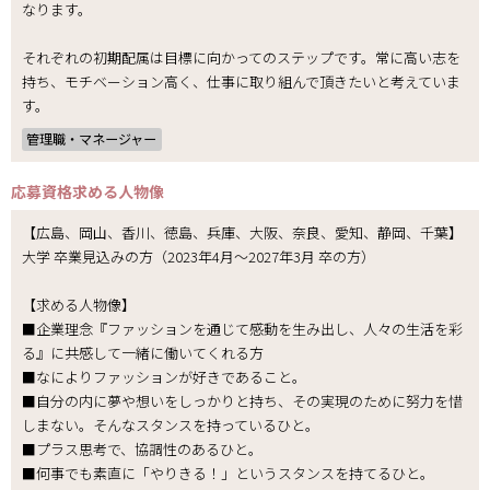
なります。
それぞれの初期配属は目標に向かってのステップです。常に高い志を
持ち、モチベーション高く、仕事に取り組んで頂きたいと考えていま
す。
管理職・マネージャー
応募資格
求める人物像
【広島、岡山、香川、徳島、兵庫、大阪、奈良、愛知、静岡、千葉】
大学 卒業見込みの方（2023年4月～2027年3月 卒の方）
【求める人物像】
■企業理念『ファッションを通じて感動を生み出し、人々の生活を彩
る』に共感して一緒に働いてくれる方
■なによりファッションが好きであること。
■自分の内に夢や想いをしっかりと持ち、その実現のために努力を惜
しまない。そんなスタンスを持っているひと。
■プラス思考で、協調性のあるひと。
■何事でも素直に「やりきる！」というスタンスを持てるひと。