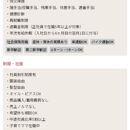
・労災保険
・諸手当(役職手当、残業手当、住居手当、遅番手当)
・健康診断
・再就職制度
・退職金制度（正社員で在籍5年以上が対象）
・年次有給休暇（入社日から6ヶ月目の翌月1日に付与）
社会保険完備
産休・育休の実績あり
車通勤OK
バイク通勤OK
新卒歓迎
第二新卒歓迎
Uターン・IターンOK
制服・社販
・社員割引制度有
・服装自由
・髪型自由
・ネイル・ピアスOK
・商品購入/着用義務なし
・売上ノルマなし
・希望休も相談OK
・中途社員比率5割以上
・子育てママ在籍中