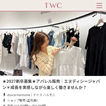
★2027新卒募集★アパレル販売│エヌディシージャパ
ン＊成長を実感しながら楽しく働きませんか？
douce Harmonie｜ドゥス ハルモニ
ショップ販売 (正社員)
月給 210,000円～ 280,000円