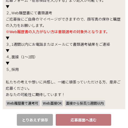
応募フォーム「任意項目を入力する」より記入が可能です。
▼
２, Web履歴書にて書類選考
ご応募後にご自身のマイページができますので、顔写真の保存と職歴
の入力をお願いします。
※Web履歴書の入力がない方は書類選考の対象外となります。
▼
３, 1週間以内にお電話またはメールにて書類選考結果をご連絡
▼
４, 面接（1～2回）
▼
５, 採用
私たちの考えや想いに共感し、一緒に頑張っていただける方、是非ご
応募ください。
あなたの可能性に期待しています！
Web履歴書で選考可
Web面接OK
面接から採否/1週間以内
とりあえず保存
応募画面へ進む