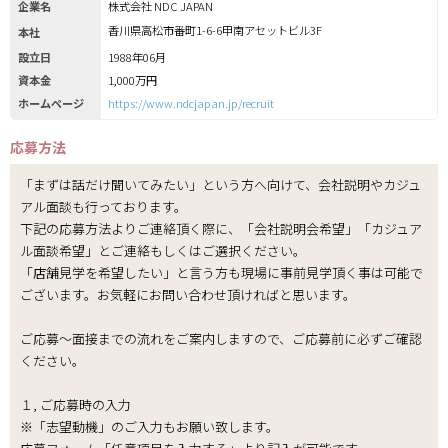
企業名
株式会社 NDC JAPAN
香川県高松市番町1-6-6甲南アセットビル3F
本社
設立日
1988年06月
資本金
1,000万円
ホームページ
https://www.ndcjapan.jp/recruit
応募方法
「まずは話だけ聞いてみたい」という方へ向けて、会社説明やカジュ
アル面談も行っております。
下記の応募方法よりご連絡頂く際に、「会社説明会希望」「カジュア
ル面談希望」とご連絡もしくはご選択ください。
「店舗見学を希望したい」と言う方も現場に事前見学頂く事は可能で
ございます。お気軽にお問い合わせ頂ければと思います。
ご応募～面接までの流れをご案内しますので、ご応募前に必ずご確認
ください。
１, ご応募時の入力
※「志望動機」のご入力もお願い致します。