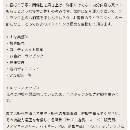
お客様と丁寧に関係性を築き上げ、洋服だけでなく自分自身も買って
もらえるような接客が弊社の強みです。気軽に足を運んで頂いて、ワ
ンランク上のお洒落を楽しんでもらう…お客様のライフスタイルの一
部になる、とっておきのスタイリング提案を目指して頂きます。
＜主な業務＞
・接客販売
・コーディネイト提案
・お会計・ラッピング
・在庫管理
・店内ディスプレイ
・SNS発信 等
＜キャリアアップ＞
我々は現場を最重視しているため、全スタッフが販売経験を積みま
す。
まずは販売を通じて業界・販売の知識習得、経験を積んでください。
その後能力適正を考慮し、各職種（サブ、店長、スーパー販売員、エ
リアマネージャー、バイヤー、MD、企画生産）へのステップアップと