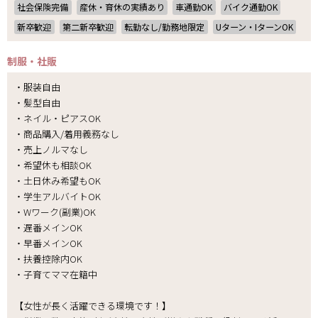
社会保険完備
産休・育休の実績あり
車通勤OK
バイク通勤OK
新卒歓迎
第二新卒歓迎
転勤なし/勤務地限定
Uターン・IターンOK
制服・社販
・服装自由
・髪型自由
・ネイル・ピアスOK
・商品購入/着用義務なし
・売上ノルマなし
・希望休も相談OK
・土日休み希望もOK
・学生アルバイトOK
・Wワーク(副業)OK
・遅番メインOK
・早番メインOK
・扶養控除内OK
・子育てママ在籍中
【女性が長く活躍できる環境です！】