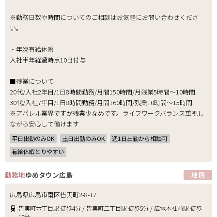
※勤務日数や時間についてのご相談はお気軽にお問い合わせくださ
い。
・年次有給休暇
入社半年経過時点10日付与
■残業について
20代/入社2年目/1日8時間勤務/月間150時間/月残業5時間～10時間
30代/入社7年目/1日8時間勤務/月間160時間/残業10時間～15時間
※アパレル業界ですが残業少なめです。ライフワークバランス重視し
ながら安心して働けます
平日出勤のみOK
土日出勤のみOK
週1日出勤から相談可
有給休暇とりやすい
勤務地
ゆめタウン広島
地 図
広島県広島市南区皆実町2-8-17
皆実町六丁目駅 徒歩4分 / 皆実町二丁目駅 徒歩5分 / 広電本社前駅 徒歩
10分