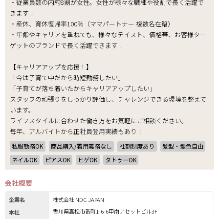
・従業員数の内約8割が女性。女性が様々な職種や役割で長く活躍で
きます！
・産休、育休復帰率100％（ママパートナー 複数名在籍）
・年齢やキャリアを重ねても、様々なテイスト、価格帯、お客様ター
ゲットのブランドで長く活躍できます！
【キャリアアップを応援！】
「今は子育て中だから時短勤務したい」
「子育てが落ち着いたからキャリアアップしたい」
スタッフの頑張りをしっかり評価し、チャレンジできる環境を整えて
います。
ライフスタイルに合わせた働き方をお気軽にご相談ください。
毎年、アルバイトから正社員登用実績もあり！
私服勤務OK
商品購入/着用義務なし
社割制度あり
髪型・髪色自由
ネイルOK
ピアスOK
ヒゲOK
タトゥーOK
会社概要
企業名
株式会社 NDC JAPAN
香川県高松市番町1-6-6甲南アセットビル3F
本社