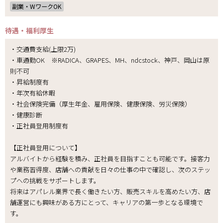
副業・WワークOK
待遇・福利厚生
・交通費支給(上限2万)
・車通勤OK ※RADICA、GRAPES、MH、ndcstock、神戸、岡山は原
則不可
・昇給制度有
・年次有給休暇
・社会保険完備（厚生年金、雇用保険、健康保険、労災保険）
・健康診断
・正社員登用制度有
【正社員登用について】
アルバイトから経験を積み、正社員を目指すことも可能です。接客力
や業務習得度、店舗への貢献を日々の仕事の中で確認し、次のステッ
プへの挑戦をサポートします。
将来はアパレル業界で長く働きたい方、販売スキルを高めたい方、店
舗運営にも興味がある方にとって、キャリアの第一歩となる環境で
す。