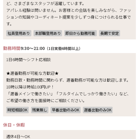
ど、さまざまなスタッフが活躍しています。
アパレル経験は問いません。お客様との会話を楽しみながら、ファッ
ションの知識やコーディネート提案を少しずつ身につけられる仕事で
す。
社員登用あり
本部職登用あり
即日から勤務可能
長期で安定
勤務時間
9:30～21:00
（1日実働6時間以上）
1日6時間～シフト応相談
★遅番勤務が可能な方歓迎★
勤務日数・勤務時間に関わらず、遅番勤務が可能な方は歓迎します。
18時以降は時給100円UP！
「遅番メインで働きたい」「フルタイムでしっかり働きたい」など、
ご希望の働き方を面接時にご相談ください。
時短相談OK
残業無し
早番出勤のみOK
遅番出勤のみOK
休日・休暇
週休4日～OK