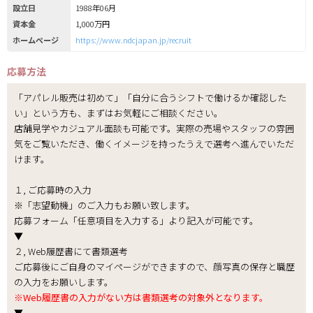
設立日
1988年06月
資本金
1,000万円
ホームページ
https://www.ndcjapan.jp/recruit
応募方法
「アパレル販売は初めて」「自分に合うシフトで働けるか確認した
い」という方も、まずはお気軽にご相談ください。
店舗見学やカジュアル面談も可能です。実際の売場やスタッフの雰囲
気をご覧いただき、働くイメージを持ったうえで選考へ進んでいただ
けます。
１, ご応募時の入力
※「志望動機」のご入力もお願い致します。
応募フォーム「任意項目を入力する」より記入が可能です。
▼
２, Web履歴書にて書類選考
ご応募後にご自身のマイページができますので、顔写真の保存と職歴
の入力をお願いします。
※Web履歴書の入力がない方は書類選考の対象外となります。
▼