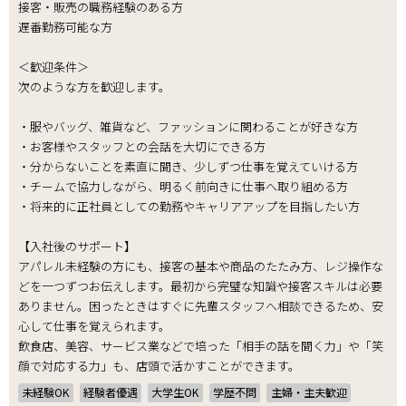
接客・販売の職務経験のある方
遅番勤務可能な方
＜歓迎条件＞
次のような方を歓迎します。
・服やバッグ、雑貨など、ファッションに関わることが好きな方
・お客様やスタッフとの会話を大切にできる方
・分からないことを素直に聞き、少しずつ仕事を覚えていける方
・チームで協力しながら、明るく前向きに仕事へ取り組める方
・将来的に正社員としての勤務やキャリアアップを目指したい方
【入社後のサポート】
アパレル未経験の方にも、接客の基本や商品のたたみ方、レジ操作な
どを一つずつお伝えします。最初から完璧な知識や接客スキルは必要
ありません。困ったときはすぐに先輩スタッフへ相談できるため、安
心して仕事を覚えられます。
飲食店、美容、サービス業などで培った「相手の話を聞く力」や「笑
顔で対応する力」も、店頭で活かすことができます。
未経験OK
経験者優遇
大学生OK
学歴不問
主婦・主夫歓迎