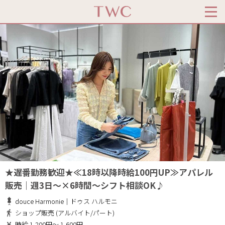
★遅番勤務歓迎★≪18時以降時給100円UP≫アパレル
販売｜週3日～×6時間～シフト相談OK♪
douce Harmonie｜ドゥス ハルモニ
ショップ販売 (アルバイト/パート)
時給 1,200円～ 1,600円