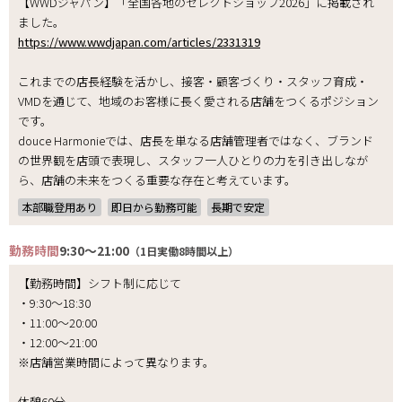
【WWDジャパン】「全国各地のセレクトショップ2026」に掲載され
ました。
https://www.wwdjapan.com/articles/2331319
これまでの店長経験を活かし、接客・顧客づくり・スタッフ育成・
VMDを通じて、地域のお客様に長く愛される店舗をつくるポジション
です。
douce Harmonieでは、店長を単なる店舗管理者ではなく、ブランド
の世界観を店頭で表現し、スタッフ一人ひとりの力を引き出しなが
ら、店舗の未来をつくる重要な存在と考えています。
本部職登用あり
即日から勤務可能
長期で安定
勤務時間
9:30～21:00
（1日実働8時間以上）
【勤務時間】シフト制に応じて
・9:30～18:30
・11:00～20:00
・12:00～21:00
※店舗営業時間によって異なります。
休憩60分