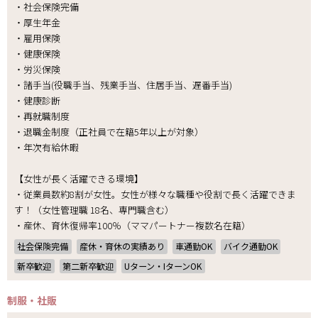
・社会保険完備
・厚生年金
・雇用保険
・健康保険
・労災保険
・諸手当(役職手当、残業手当、住居手当、遅番手当)
・健康診断
・再就職制度
・退職金制度（正社員で在籍5年以上が対象）
・年次有給休暇
【女性が長く活躍できる環境】
・従業員数約8割が女性。女性が様々な職種や役割で長く活躍できま
す！（女性管理職 18名、専門職含む）
・産休、育休復帰率100％（ママパートナー複数名在籍）
社会保険完備
産休・育休の実績あり
車通勤OK
バイク通勤OK
新卒歓迎
第二新卒歓迎
Uターン・IターンOK
制服・社販