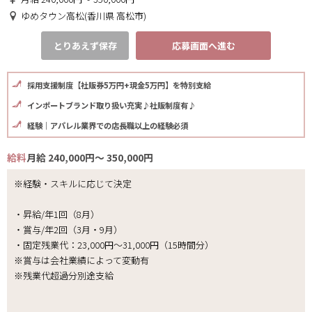
ゆめタウン高松(香川県 高松市)
とりあえず保存
応募画面へ進む
採用支援制度【社販券5万円+現金5万円】を特別支給
インポートブランド取り扱い充実♪社販制度有♪
経験｜アパレル業界での店長職以上の経験必須
給料
月給 240,000円～ 350,000円
※経験・スキルに応じて決定
・昇給/年1回（8月）
・賞与/年2回（3月・9月）
・固定残業代：23,000円～31,000円（15時間分）
※賞与は会社業績によって変動有
※残業代超過分別途支給