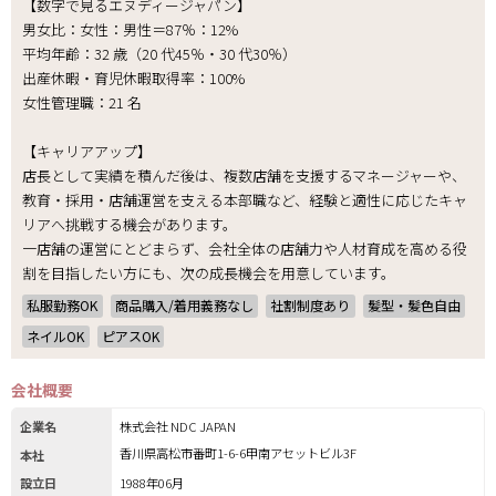
【数字で見るエヌディージャパン】
男女比：女性：男性＝87％：12%
平均年齢：32 歳（20 代45％・30 代30％）
出産休暇・育児休暇取得率：100%
女性管理職：21 名
【キャリアアップ】
店長として実績を積んだ後は、複数店舗を支援するマネージャーや、
教育・採用・店舗運営を支える本部職など、経験と適性に応じたキャ
リアへ挑戦する機会があります。
一店舗の運営にとどまらず、会社全体の店舗力や人材育成を高める役
割を目指したい方にも、次の成長機会を用意しています。
私服勤務OK
商品購入/着用義務なし
社割制度あり
髪型・髪色自由
ネイルOK
ピアスOK
会社概要
企業名
株式会社 NDC JAPAN
香川県高松市番町1-6-6甲南アセットビル3F
本社
設立日
1988年06月