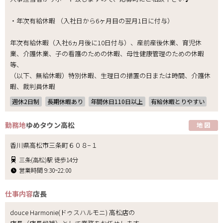
・年次有給休暇 （入社日から6ヶ月目の翌月1日に付与）
年次有給休暇（入社6ヵ月後に10日付与）、産前産後休業、育児休
業、介護休業、子の看護のための休暇、母性健康管理のための休暇
等、
（以下、無給休暇）特別休暇、生理日の措置の日または時間、介護休
暇、裁判員休暇
週休2日制
長期休暇あり
年間休日110日以上
有給休暇とりやすい
勤務地
ゆめタウン高松
地 図
香川県高松市三条町６０８−１
三条(高松)駅 徒歩14分
営業時間 9:30~22:00
仕事内容
店長
douce Harmonie(ドゥスハルモニ) 高松店の