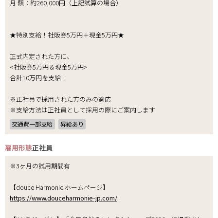
月 額：約260,000円（上記試算の場合）
★特別支給！社販券5万円＋現金5万円★
正式内定された方に、
<社販券5万円＆現金5万円>
合計10万円を支給！
※正社員で採用された方のみの適応
※支給方法は正社員として採用の際にご案内します
交通費一部支給
昇給あり
雇用形態
正社員
※3ヶ月の試用期間有
【douce Harmonie ホームページ】
https://www.douceharmonie-jp.com/