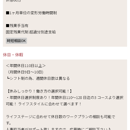
■1ヶ月単位の変形労働時間制
■残業手当有
固定残業代制 超過分別途支給
時短相談OK
休日・休暇
＜年間休日110日以上＞
（月間休日9日～10日)
┗シフト制の為、週間休日数は異なる
【休みしっかり！働き方の選択可能！】
・年間休日選択制度あり！年間休日110～128 日迄の3 コースより選択
可能！ ライフスタイルに合わせて選べます！
ライフステージに合わせて休日数のワークプランの相談も可能で
す。
人事担当者がサポート致しますので、応募時にご相談下さい♪