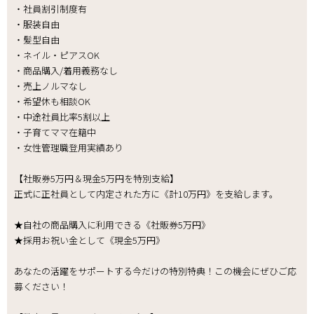
・社員割引制度有
・服装自由
・髪型自由
・ネイル・ピアスOK
・商品購入/着用義務なし
・売上ノルマなし
・希望休も相談OK
・中途社員比率5割以上
・子育てママ在籍中
・女性管理職登用実績あり
【社販券5万円＆現金5万円を特別支給】
正式に正社員として内定された方に《計10万円》を支給します。
★自社の商品購入に利用できる《社販券5万円》
★採用お祝い金として《現金5万円》
あなたの活躍をサポートする今だけの特別特典！この機会にぜひご応
募ください！