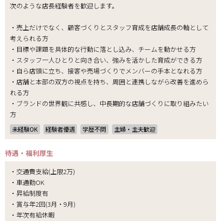
次のような店長経験者を歓迎します。
・売上だけでなく、顧客づくりとスタッフ育成を店舗成長の軸として
考えられる方
・目標や課題を具体的な行動に落とし込み、チームを動かせる方
・スタッフ一人ひとりと向き合い、強みを活かした育成ができる方
・自ら店頭に立ち、接客や売場づくりでメンバーの手本となれる方
・店舗と本部の双方の視点を持ち、周囲と連携しながら改善を進めら
れる方
・ブランドの世界観に共感し、中長期的な店舗づくりに取り組みたい
方
未経験OK
経験者優遇
学歴不問
主婦・主夫歓迎
待遇・福利厚生
・交通費支給(上限2万)
・車通勤OK
・昇給制度有
・賞与年2回(3月・9月)
・年次有給休暇