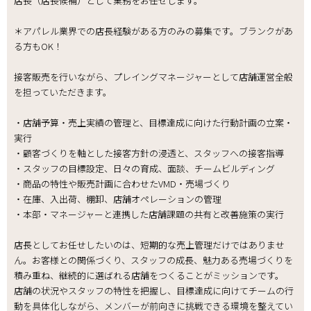
店長（店長候補）として業務をお任せします。
＊アパレル業界での店長経験がある方のみの募集です。ブランクがあ
る方もOK！
接客販売を行いながら、プレイングマネージャーとして店舗運営全般
を担っていただきます。
・店舗予算・売上実績の管理と、目標達成に向けた行動計画の立案・
実行
・顧客づくりを軸とした接客方針の浸透と、スタッフへの接客指導
・スタッフの目標設定、日々の育成、面談、チームビルディング
・商品の特性や販売計画に合わせたVMD・売場づくり
・在庫、入出荷、棚卸、店舗オペレーションの管理
・本部・マネージャーと連携した店舗課題の共有と改善施策の実行
店長としてお任せしたいのは、短期的な売上管理だけではありませ
ん。お客様との関係づくり、スタッフの成長、魅力ある売場づくりを
積み重ね、継続的に選ばれる店舗をつくることがミッションです。
店舗の状況やスタッフの特性を把握し、目標達成に向けてチームの行
動を具体化しながら、メンバーが前向きに挑戦できる環境を整えてい