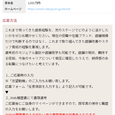
資本金
1,000万円
ホームページ
https://www.ndcjapan.jp/recruit
応募方法
これまで培ってきた店長経験を、次のステージでどのように活かした
いかをぜひお聞かせください。現在の役職や在籍ブランド、店舗規模
だけで判断するのではなく、これまで取り組んできた店舗改善やスタ
ッフ育成の経験を重視します。
選考前のカジュアル面談や店舗見学も可能です。店舗の現状、期待す
る役割、今後のキャリアについて相互に確認したうえで、納得感のあ
る転職につなげたいと考えています。
１, ご応募時の入力
※「志望動機」のご入力もお願い致します。
応募フォーム「任意項目を入力する」より記入が可能です。
▼
２, Web履歴書にて書類選考
ご応募後にご自身のマイページができますので、顔写真の保存と職歴
の入力をお願いします。
※Web履歴書の入力がない方は書類選考の対象外となります。